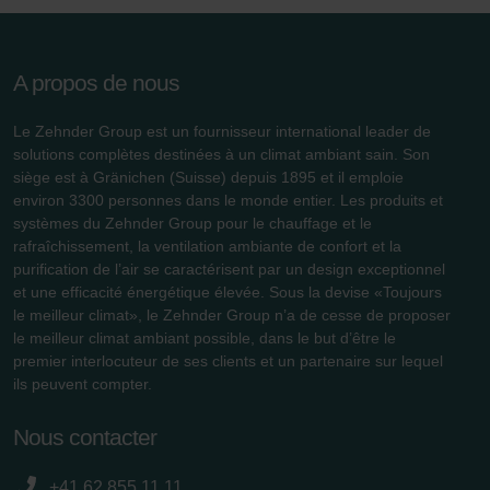
ordinateur. Vous pouvez en outre effacer à tout moment
les cookies déjà enregistrés via un navigateur Web ou
tout autre logiciel correspondant. Cette opération peut
A propos de nous
être réalisée à partir de n’importe quel navigateur Web
usuel. Si l’utilisateur concerné désactive l’enregistrement
Le Zehnder Group est un fournisseur international leader de
des cookies au sein du navigateur Web utilisé, il se peut
solutions complètes destinées à un climat ambiant sain. Son
que les fonctionnalités de notre site Web ne soient plus
siège est à Gränichen (Suisse) depuis 1895 et il emploie
disponibles dans leur intégralité.
environ 3300 personnes dans le monde entier. Les produits et
systèmes du Zehnder Group pour le chauffage et le
Pour plus de détails, nous vous invitons à prendre
rafraîchissement, la ventilation ambiante de confort et la
connaissance de notre politique relative aux cookies.
purification de l’air se caractérisent par un design exceptionnel
et une efficacité énergétique élevée. Sous la devise «Toujours
le meilleur climat», le Zehnder Group n’a de cesse de proposer
le meilleur climat ambiant possible, dans le but d’être le
Datenschutzerklärung der Zehnder Group
premier interlocuteur de ses clients et un partenaire sur lequel
Zehnder Group AG: Data Privacy
ils peuvent compter.
Zehnder Group België nv/sa: Déclarations de confidentialité
Zehnder Group Czech Republic s.r.o.: Zásady ochrany
Nous contacter
osobních údajů
Zehnder Group France: Protection des données
+41 62 855 11 11