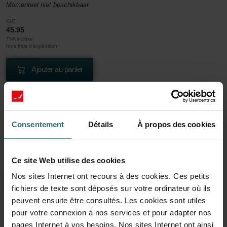
Momenteel niet beschikbaar
CHF
45.95
TVA incluse
hors frais d’expédition
Ajouter au panier
Obtenez votre produit avec une réduction de 15%
S’abonner et repasser des commandes automatiquement et
périodiquement! (Offre exclusivement réservée aux particuliers)
Consentement
Détails
À propos des cookies
CHF
39.06
45.95
TVA incluse
Ce site Web utilise des cookies
hors frais d’expédition
Nos sites Internet ont recours à des cookies. Ces petits
S’abonner
fichiers de texte sont déposés sur votre ordinateur où ils
peuvent ensuite être consultés. Les cookies sont utiles
pour votre connexion à nos services et pour adapter nos
pages Internet à vos besoins. Nos sites Internet ont ainsi