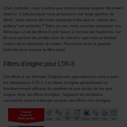
Zehnder Group AG: Data Privacy
Chez Zehnder, nous voulons que chacun puisse respirer librement
Zehnder Group België nv/sa: Déclarations de confidentialité
chez lui. C'est pourquoi nous proposons une large gamme de
Zehnder Group Czech Republic s.r.o.: Zásady ochrany
filtres. Votre rhume des foins disparaît-il dès que la "saison des
osobních údajů
pollens" est terminée ? Dans ce cas, vous pourriez remplacer vos
Zehnder Group France: Protection des données
filtres par un kit de filtres Fresh Scent à l'arrivée de l'automne. Ce
Zehnder Group Ibérica SAU: Política de privacidad
kit vous permet de profiter d'un air intérieur sain tout en évitant
l'odeur de la cheminée du voisin. Parcourez toute la gamme
Zehnder Group Italia S.r.l.: Privacy
Zehnder pour trouver le filtre idéal.
Zehnder Group İç Mekan İklimlendirme Sanayi ve Ticaret
Limitet Şirketi: Web Sitesi Çerezleri
Filtres d'origine pour LTR-3
Zehnder Group Nederland bv: Privacyverklaringen
Zehnder Group Sales International: Privacy Policy
Ces filtres à air Zehnder Original sont spécialement conçus pour
Zehnder Group Schweiz AG: Datenschutz
les climatiseurs LTR-3. Les filtres d'origine garantissent un
Zehnder Polska Sp. z o.o.: Oświadczenie o ochronie
fonctionnement efficace du système et une durée de vie plus
danych Zehnder
longue. Avec les filtres d'origine, l'appareil de ventilation
Zehnder Group UK Limited: Privacy Policy
consomme moins d'énergie qu'avec des filtres non d'origine.