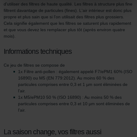
d'utiliser des filtres de haute qualité. Les filtres à structure plus fine
Vous pouvez empêcher à tout moment l’enregistrement
filtrent davantage de particules (fines). L'air intérieur est donc plus
de cookies par nos sites Internet en paramétrant en
propre et plus sain que si l'on utilisait des filtres plus grossiers.
conséquence le navigateur Web utilisé afin d’empêcher
Cela signifie également que les filtres se saturent plus rapidement
et que vous devez les remplacer plus tôt (après environ quatre
durablement tout enregistrement de cookies sur votre
mois).
ordinateur. Vous pouvez en outre effacer à tout moment
les cookies déjà enregistrés via un navigateur Web ou
Informations techniques
tout autre logiciel correspondant. Cette opération peut
être réalisée à partir de n’importe quel navigateur Web
Ce jeu de filtres se compose de
usuel. Si l’utilisateur concerné désactive l’enregistrement
1x Filtre anti-pollen : également appelé F7/ePM1 60% (ISO
des cookies au sein du navigateur Web utilisé, il se peut
16890) ou M5 (EN 779:2012). Au moins 60 % des
que les fonctionnalités de notre site Web ne soient plus
particules comprises entre 0,3 et 1 µm sont éliminées de
disponibles dans leur intégralité.
l'air.
1x M5/ePM10 50 % (ISO 16890) : Au moins 50 % des
particules comprises entre 0,3 et 10 µm sont éliminées de
Pour plus de détails, nous vous invitons à prendre
l'air.
connaissance de notre politique relative aux cookies.
La saison change, vos filtres aussi
Datenschutzerklärung der Zehnder Group