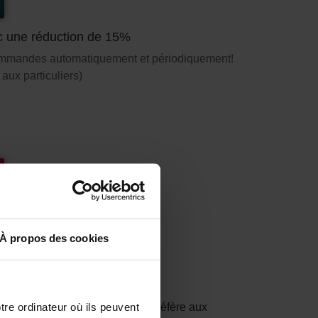
c une réduction de 15%
ommandes automatiquement et périodiquement!
aux particuliers)
% (F7)
À propos des cookies
tre ordinateur où ils peuvent
rticules >10 microns. ePM1 se réfère aux