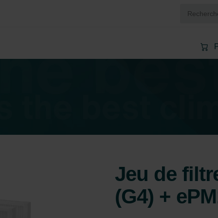
P
Jeu de fil
(G4) + ePM