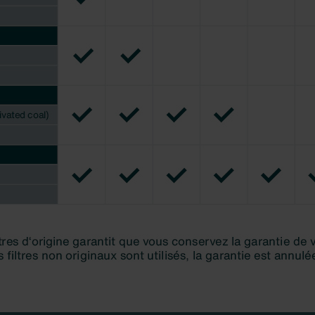
nder Group
cy
clarations de confidentialité
 s.r.o.: Zásady ochrany osobních údajů
tion des données
lítica de privacidad
ivacy
ndirme Sanayi ve Ticaret Limitet Şirketi: Web Sitesi Çerezleri
Privacyverklaringen
onal: Privacy Policy
atenschutz
świadczenie o ochronie danych Zehnder
ivacy Policy