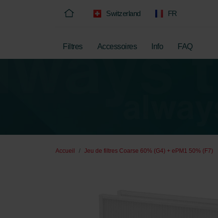
Switzerland
FR
Filtres
Accessoires
Info
FAQ
Accueil
Jeu de filtres Coarse 60% (G4) + ePM1 50% (F7)