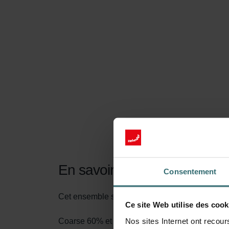
En savoir plus sur notre Je
Consentement
Cet ensemble se compose de deux filtres, un fil
Ce site Web utilise des cook
Nos sites Internet ont recour
Coarse 60% et ePM1 50% sont les noms selon la