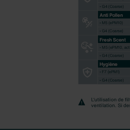
Datenschutzerklärung der Zeh
Zehnder Group AG: Data Priva
Zehnder Group België nv/sa: Dé
Zehnder Group Czech Republic
Zehnder Group France: Protec
Zehnder Group Ibérica SAU: Po
Zehnder Group Italia S.r.l.: Pr
Zehnder Group İç Mekan İklimle
Zehnder Group Nederland bv: 
Zehnder Group Sales Internati
Zehnder Group Schweiz AG: D
Zehnder Polska Sp. z o.o.: O
Zehnder Group UK Limited: Pr