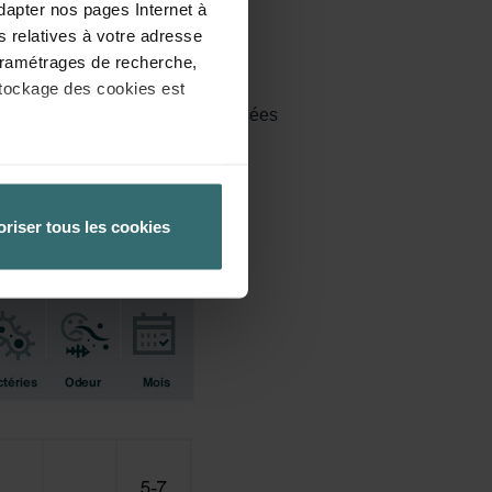
dapter nos pages Internet à
s relatives à votre adresse
 paramétrages de recherche,
stockage des cookies est
F7 sont les classifications utilisées
èglement général de l’UE sur la
 la protection des données
oriser tous les cookies
 paramétrant en conséquence
tre ordinateur. Vous pouvez
re logiciel correspondant.
ateur concerné désactive
ités de notre site Web ne
ux cookies.