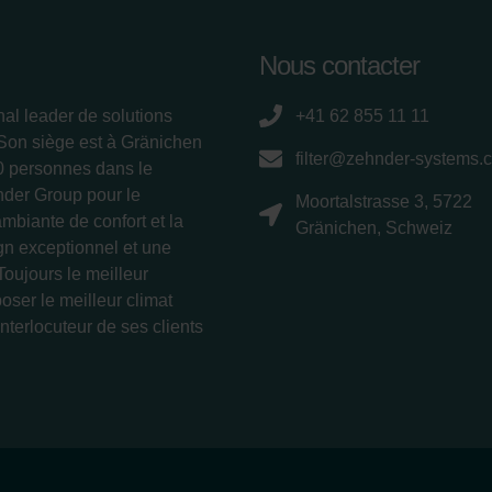
Nous contacter
nal leader de solutions
+41 62 855 11 11
 Son siège est à Gränichen
filter@zehnder-systems.
00 personnes dans le
nder Group pour le
Moortalstrasse 3, 5722
ambiante de confort et la
Gränichen, Schweiz
ign exceptionnel et une
Toujours le meilleur
oser le meilleur climat
interlocuteur de ses clients