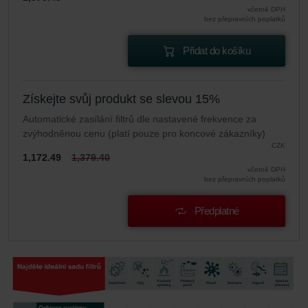
Zehnder Group Schweiz AG: Datenschutz
včetně DPH
bez přepravních poplatků
Zehnder Polska Sp. z o.o.: Oświadczenie o ochronie
danych Zehnder
Přidat do košíku
Zehnder Group UK Limited: Privacy Policy
Získejte svůj produkt se slevou 15%
Automatické zasílání filtrů dle nastavené frekvence za
zvýhodněnou cenu (platí pouze pro koncové zákazníky)
CZK
1,172.49
1,379.40
včetně DPH
bez přepravních poplatků
Předplatné