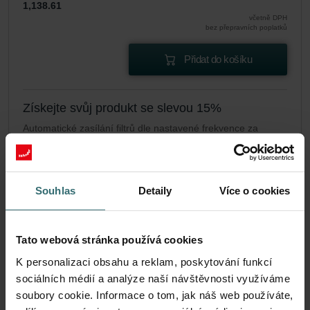
1,138.61
včetně DPH
bez přepravních poplatků
Přidat do košíku
Získejte svůj produkt se slevou 15%
Automatické zasílání filtrů dle nastavené frekvence za
zvýhodněnou cenu (platí pouze pro koncové zákazníky)
CZK
967.82
1,138.61
včetně DPH
Souhlas
Detaily
Více o cookies
bez přepravních poplatků
Předplatné
Tato webová stránka používá cookies
K personalizaci obsahu a reklam, poskytování funkcí
sociálních médií a analýze naší návštěvnosti využíváme
soubory cookie. Informace o tom, jak náš web používáte,