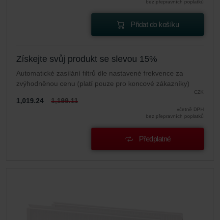
bez přepravních poplatků
Přidat do košíku
Získejte svůj produkt se slevou 15%
Automatické zasílání filtrů dle nastavené frekvence za
zvýhodněnou cenu (platí pouze pro koncové zákazníky)
CZK
1,019.24
1,199.11
včetně DPH
bez přepravních poplatků
Předplatné