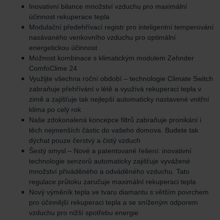
Inovativní bilance množství vzduchu pro maximální
účinnost rekuperace tepla
Modulační předehřívací registr pro inteligentní temperování
nasávaného venkovního vzduchu pro optimální
energetickou účinnost
Možnost kombinace s klimatickým modulem Zehnder
ComfoClime 24
Využijte všechna roční období – technologie Climate Switch
zabraňuje přehřívání v létě a využívá rekuperaci tepla v
zimě a zajišťuje tak nejlepší automaticky nastavené vnitřní
klima po celý rok
Naše zdokonalená koncepce filtrů zabraňuje pronikání i
těch nejmenších částic do vašeho domova. Budete tak
dýchat pouze čerstvý a čistý vzduch
Šestý smysl – Nové a patentované řešení: inovativní
technologie senzorů automaticky zajišťuje vyvážené
množství přiváděného a odváděného vzduchu. Tato
regulace průtoku zaručuje maximální rekuperaci tepla
Nový výměník tepla ve tvaru diamantu s větším povrchem
pro účinnější rekuperaci tepla a se sníženým odporem
vzduchu pro nižší spotřebu energie