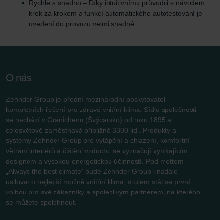
Rychle a snadno – Díky intuitivnímu průvodci s návodem
krok za krokem a funkcí automatického autotestování je
uvedení do provozu velmi snadné
O nás
Zehnder Group je přední mezinárodní poskytovatel
kompletních řešení pro zdravé vnitřní klima. Sídlo společnosti
se nachází v Gränichenu (Švýcarsko) od roku 1895 a
celosvětově zaměstnává přibližně 3300 lidí. Produkty a
systémy Zehnder Group pro vytápění a chlazení, komfortní
větrání interiérů a čištění vzduchu se vyznačují vynikajícím
designem a vysokou energetickou účinností. Pod mottem
„Always the best climate“ bude Zehnder Group i nadále
usilovat o nejlepší možné vnitřní klima, s cílem stát se první
volbou pro své zákazníky a spolehlivým partnerem, na kterého
se můžete spolehnout.