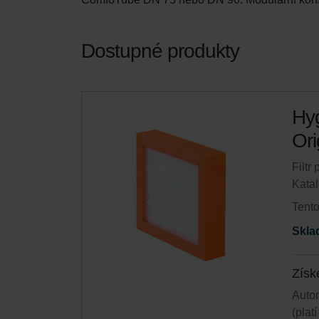
Dostupné produkty
Hyg
Ori
Filtr
Katal
Tento
Skla
Získ
Autom
(plat