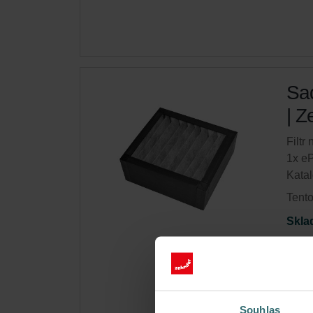
Sad
| Z
Filtr
1x e
Katal
Tento
Skla
Získ
Autom
(plat
Souhlas