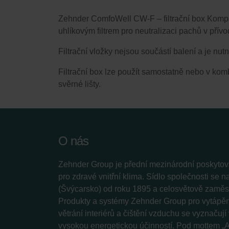
Zehnder ComfoWell CW-F – filtrační box Kompak
uhlíkovým filtrem pro neutralizaci pachů v pří
Filtrační vložky nejsou součástí balení a je nut
Filtrační box lze použít samostatně nebo v ko
svěrné lišty.
O nás
Zehnder Group je přední mezinárodní poskytova
pro zdravé vnitřní klima. Sídlo společnosti se 
(Švýcarsko) od roku 1895 a celosvětově zaměstn
Produkty a systémy Zehnder Group pro vytápění
větrání interiérů a čištění vzduchu se vyznačuj
vysokou energetickou účinností. Pod mottem „A