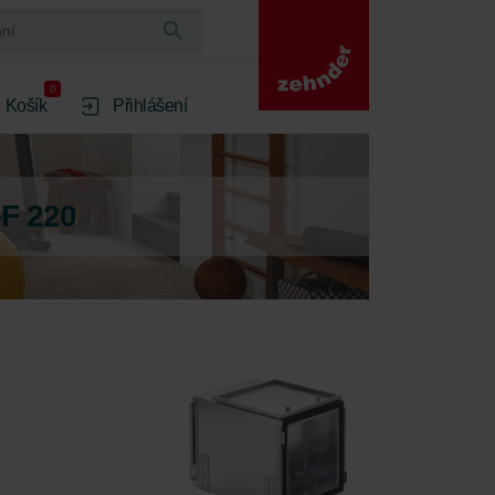
0
Košík
Přihlášení
-F 220