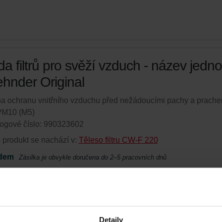
a filtrů pro svěží vzduch - název jedno
ehnder Original
 na ochranu vnitřního vzduchu před nežádoucími pachy a prach
PM10 (M5)
ogové číslo: 990323602
 produkt se nachází v:
Těleso filtru CW-F 220
dem
Zásilka je obvykle doručena do 2–5 pracovních dnů
ejte svůj produkt se slevou 15%
atické zasílání filtrů dle nastavené frekvence za zvýhodněnou
í pouze pro koncové zákazníky)
Detaily