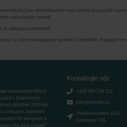
tní filtrační box obdélníkového tvaru určený pro použití s je
vodním vzduchovém potrubí.
né je zakoupit samostatně.
mbinaci se všemi komponenty systému ComfoWell. Propojení mezi
Kontaktujte nás
tel kompletních řešení
+420 383 136 222
nachází v Gränichenu
info@zehnder.cz
ává přibližně 3300 lidí.
 a chlazení, komfortní
Pod Kovosvitem 1431,
í vynikajícím designem a
Sezimovo Ústí
lways the best climate“