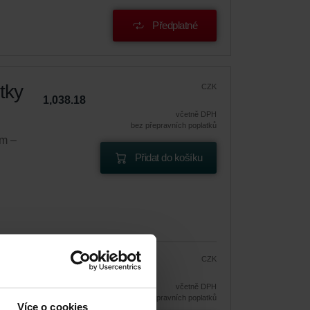
Předplatné
tky
CZK
1,038.18
včetně DPH
bez přepravních poplatků
em –
Přidat do košíku
CZK
882.45
1,038.18
 cenu
včetně DPH
bez přepravních poplatků
Více o cookies