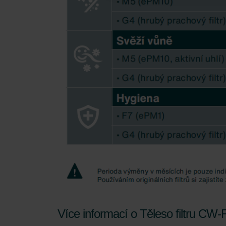
Zehnder Group Schweiz AG: D
Zehnder Polska Sp. z o.o.: O
Zehnder Group UK Limited: Pr
Více informací o Těleso filtru CW-