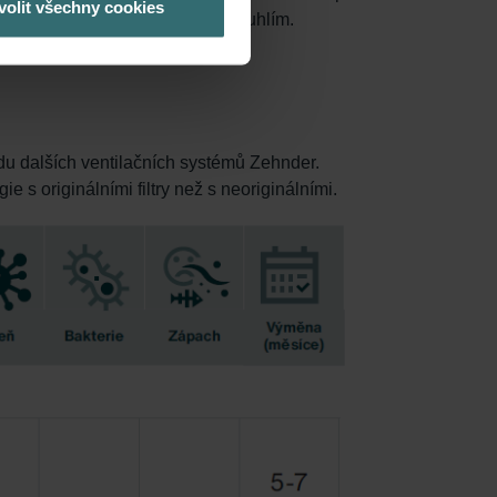
volit všechny cookies
známý také jako filtr s aktivním uhlím.
adu dalších ventilačních systémů Zehnder.
ie s originálními filtry než s neoriginálními.