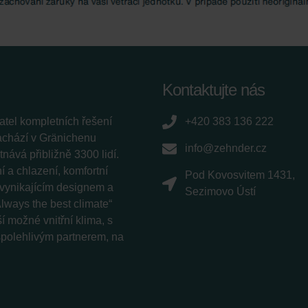
Kontaktujte nás
tel kompletních řešení
+420 383 136 222
nachází v Gränichenu
info@zehnder.cz
ává přibližně 3300 lidí.
 a chlazení, komfortní
Pod Kovosvitem 1431,
í vynikajícím designem a
Sezimovo Ústí
lways the best climate“
í možné vnitřní klima, s
 spolehlivým partnerem, na