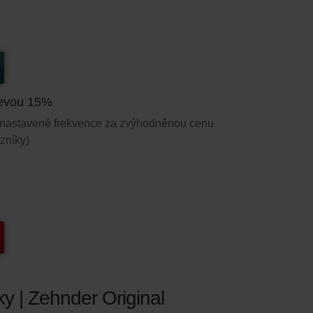
slevou 15%
le nastavené frekvence za zvýhodněnou cenu
zníky)
ky | Zehnder Original