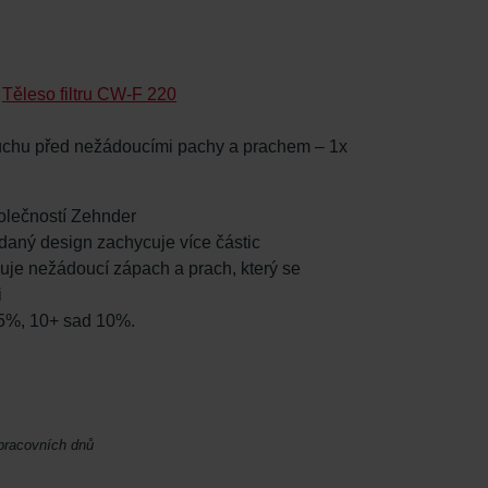
:
Těleso filtru CW-F 220
zduchu před nežádoucími pachy a prachem – 1x
společností Zehnder
kládaný design zachycuje více částic
ižuje nežádoucí zápach a prach, který se
i
 5%, 10+ sad 10%.
 pracovních dnů