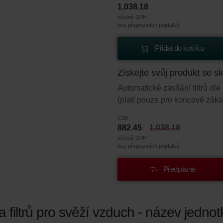
1,038.18
včetně DPH
bez přepravních poplatků
Přidat do košíku
Získejte svůj produkt se 
Automatické zasílání filtrů d
(platí pouze pro koncové záka
CZK
882.45
1,038.18
včetně DPH
bez přepravních poplatků
Předplatné
filtrů pro svěží vzduch - název jednot