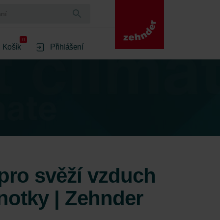
0
Košík
Přihlášení
 pro svěží vzduch
dnotky | Zehnder