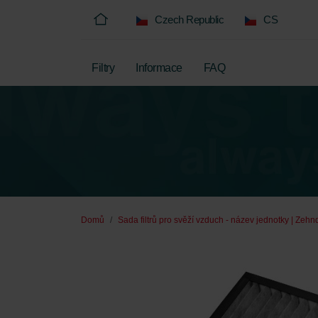
Czech Republic
CS
Filtry
Informace
FAQ
Domů
Sada filtrů pro svěží vzduch - název jednotky | Zehn