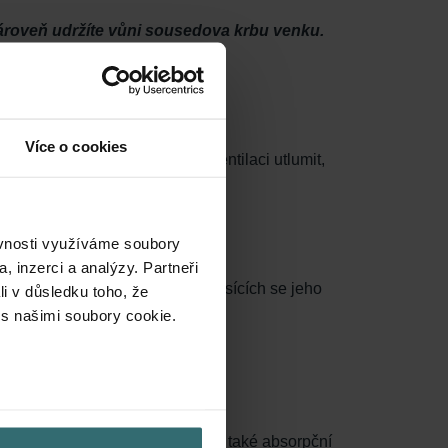
 zároveň udržíte vůni sousedova krbu venku.
Více o cookies
 vedle farmy? Možná vás láká ventilaci utlumit,
ěvnosti využíváme soubory
, inzerci a analýzy. Partneři
oucí pachy. Po přibližně třech měsících se jeho
li v důsledku toho, že
držuje vzduch svěží a čistý.
 s našimi soubory cookie.
o velikosti < 10 µm. Součástí je také absorpční