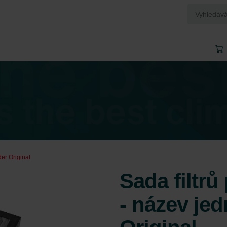
der Original
Sada filtrů
- název je