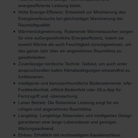
energieeffiziente Leistung bietet.
Zehnder Group Nederland bv: Privacyverklaringen
Hohe Energie-Effizienz: Entwickelt zur Minimierung des
Zehnder Group Sales International: Privacy Policy
Energieverbrauchs bei gleichzeitiger Maximierung der
Zehnder Group Schweiz AG: Datenschutz
Raumluftqualität.
Zehnder Polska Sp. z o.o.: Oświadczenie o ochronie
Wärmerückgewinnung: Rotierende Wärmetauscher sorgen
danych Zehnder
für eine außergewöhnliche Energieeffizienz, indem sie
sowohl Wärme als auch Feuchtigkeit zurückgewinnen, um
Zehnder Group UK Limited: Privacy Policy
das ganze Jahr über ein angenehmes Raumklima zu
Zehnder Group Deutschland GmbH
gewährleisten.
Zuverlässige nordische Technik: Gebaut, um auch unter
anspruchsvollen kalten Klimabedingungen einwandfrei zu
funktionieren.
Intelligente und benutzerfreundliche Bedienelemente: eAir-
Funkbedienfeld, eWind-Bedienfeld oder iSLa-App für
Fernzugriff und -überwachung.
Leiser Betrieb: Die flüsterleise Leistung sorgt für ein
ruhiges und angenehmes Raumklima.
Langlebig: Langlebige Materialien und intelligentes Design
garantieren eine lange Lebensdauer und geringen
Wartungsaufwand.
Einbau: Erhältlich mit rechtsseitigem Kanalanschluss.