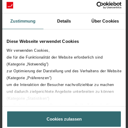
Die Lieferung erfolgt in der Regel innerhalb von 2-5 Arbeitstagen
EUR
53.55
inkl. MwSt.
Zustimmung
Details
Über Cookies
exkl. Versandgebühren
In den Warenkorb legen
Diese Webseite verwendet Cookies
Wir verwenden Cookies,
Holen Sie sich Ihr Produkt mit einem 15%
die für die Funktionalität der Website erforderlich sind
Rabatt
(Kategorie „Notwendig“)
Abonnieren Sie und bestellen Sie automatisch und
zur Optimierung der Darstellung und des Verhaltens der Website
regelmäßig nach! (Angebot exklusiv für Privatkunden)
(Kategorie „Präferenzen“)
EUR
um die Interaktion der Besucher nachvollziehbar zu machen
45.52
53.55
inkl. MwSt.
und dadurch zielgerichtete Angebote unterbreiten zu können
exkl. Versandgebühren
(Kategorie „Statistiken“)
zur Einbindung weiterer Dienste wie z.B. YouTube oder Bing
Abonnieren
(Kategorie „Marketing“)
Cookies zulassen
Über „Details zeigen“ bzw. die Datenschutzerklärung erhalten
Sie weitere Informationen. Durch die Auswahl der Kategorie