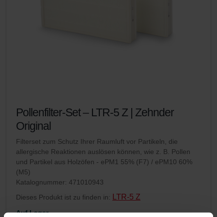
Pollenfilter-Set – LTR-5 Z | Zehnder
Original
Filterset zum Schutz Ihrer Raumluft vor Partikeln, die
allergische Reaktionen auslösen können, wie z. B. Pollen
und Partikel aus Holzöfen - ePM1 55% (F7) / ePM10 60%
(M5)
Katalognummer: 471010943
LTR-5 Z
Dieses Produkt ist zu finden in:
Auf Lager