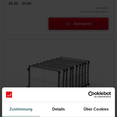
26.35
31.00
inkl. MwSt.
exkl. Versandgebühren
Abonnieren
Zustimmung
Details
Über Cookies
Systemschutzfilter-Set – Zehnder room