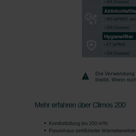
Zehnder Polska Sp. z o.o.: O
Zehnder Group UK Limited: Pr
Zehnder Group Deutschland 
Mehr erfahren über Climos 200
Komfortlüftung bis 200 m³/h
Passivhaus-zertifizierter Wärmebereitst