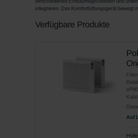
verschiedenen Einbaumöglichkeiten und untersc
integrieren. Das Komfortlüftungsgerät bewegt
Verfügbare Produkte
Pol
Ori
Filte
Reakt
ePM1
Kata
Diese
Auf 
Hole