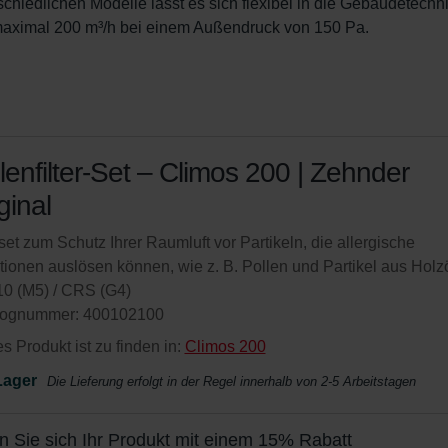
hiedlichen Modelle lässt es sich flexibel in die Gebäudetechni
 maximal 200 m³/h bei einem Außendruck von 150 Pa.
lenfilter-Set – Climos 200 | Zehnder
ginal
rset zum Schutz Ihrer Raumluft vor Partikeln, die allergische
ionen auslösen können, wie z. B. Pollen und Partikel aus Holzö
0 (M5) / CRS (G4)
lognummer: 400102100
s Produkt ist zu finden in:
Climos 200
Lager
Die Lieferung erfolgt in der Regel innerhalb von 2-5 Arbeitstagen
n Sie sich Ihr Produkt mit einem 15% Rabatt