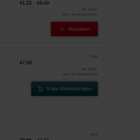
41.22
48.49
!
inkl. MwSt.
exkl. Versandgebühren
Abonnieren
EUR
47.00
inkl. MwSt.
exkl. Versandgebühren
r
In den Warenkorb legen
EUR