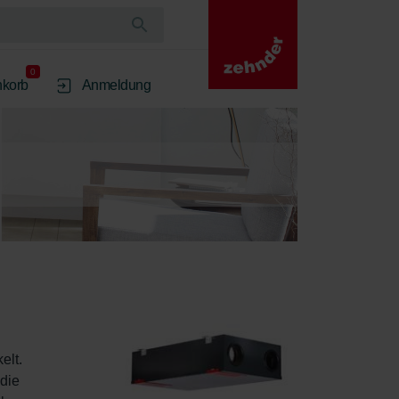
0
korb
Anmeldung
lt. 
die 