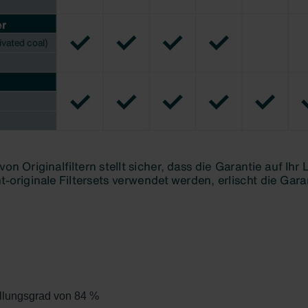
świadczenie o ochronie danych Zehnder
ivacy Policy
GmbH
ellungsgrad von 84 %