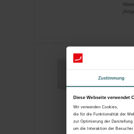
Abonn
(Ange
Hyg
Ori
Filte
Zustimmung
Versc
Kata
Diese Webseite verwendet 
Diese
Wir verwenden Cookies,
Auf 
die für die Funktionalität der We
zur Optimierung der Darstellung
Hole
um die Interaktion der Besucher