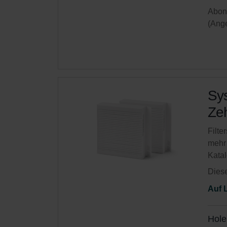
Abonn
(Ange
Sys
Zeh
Filte
mehr
Kata
Diese
Auf 
Hole