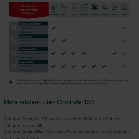
Zehnder Group AG: Data Privacy
Zehnder Group België nv/sa: Déclarations de confidentialité
Zehnder Group Czech Republic s.r.o.: Zásady ochrany
osobních údajů
Zehnder Group France: Protection des données
Zehnder Group Ibérica SAU: Política de privacidad
Zehnder Group Italia S.r.l.: Privacy
Zehnder Group İç Mekan İklimlendirme Sanayi ve Ticaret
Limitet Şirketi: Web Sitesi Çerezleri
Zehnder Group Nederland bv: Privacyverklaringen
Zehnder Group Sales International: Privacy Policy
Zehnder Group Schweiz AG: Datenschutz
Zehnder Polska Sp. z o.o.: Oświadczenie o ochronie
danych Zehnder
Mehr erfahren über ComfoAir 150
Zehnder Group UK Limited: Privacy Policy
Zehnder Group Deutschland GmbH
Zehnder ComfoAir 150 wurde zwischen 2006 und 2014 von
Zehnder hergestellt.
Zehnder Originalfilter für dieses Produkt werden noch hergestellt
und sind erhältlich.