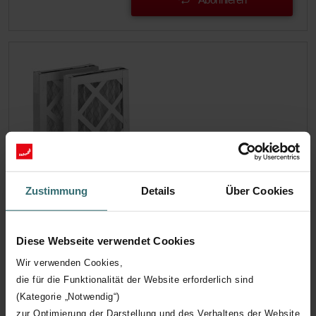
Zehnder Grob- und Pollen-Filterset für
Zustimmung
Details
Über Cookies
zentrales Lüftungsgerät ComfoAir 150
Das Filterset 988202084 besteht aus zwei Filtern, 1
Grobfilter ISO Coarse 60% (G4) und 1 Pollenfilter ISO ePM1
Diese Webseite verwendet Cookies
50% (F7).
Wir verwenden Cookies,
Katalognummer: 988202084
die für die Funktionalität der Website erforderlich sind
ComfoAir 150
Dieses Produkt ist zu finden in:
(Kategorie „Notwendig“)
Auf Lager
zur Optimierung der Darstellung und des Verhaltens der Website