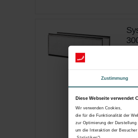
Sys
300
Filte
mehr
Kata
Diese
Zustimmung
550,
Auf 
Diese Webseite verwendet 
Wir verwenden Cookies,
Hole
die für die Funktionalität der We
Abonn
zur Optimierung der Darstellung
(Ange
um die Interaktion der Besucher
„Statistiken“)