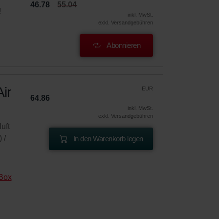
46.78
55.04
!
inkl. MwSt.
exkl. Versandgebühren
Abonnieren
ir
EUR
64.86
inkl. MwSt.
exkl. Versandgebühren
uft
 /
In den Warenkorb legen
Box