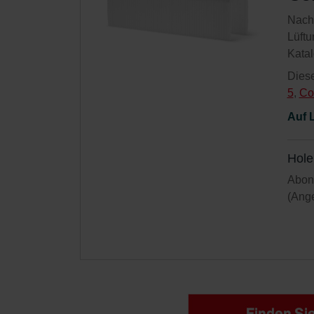
Zehnder Polska Sp. z o.o.: O
Nachf
Zehnder Group UK Limited: Pr
Lüftu
Zehnder Group Deutschland 
Kata
Diese
5
,
Co
Auf 
Hole
Abonn
(Ange