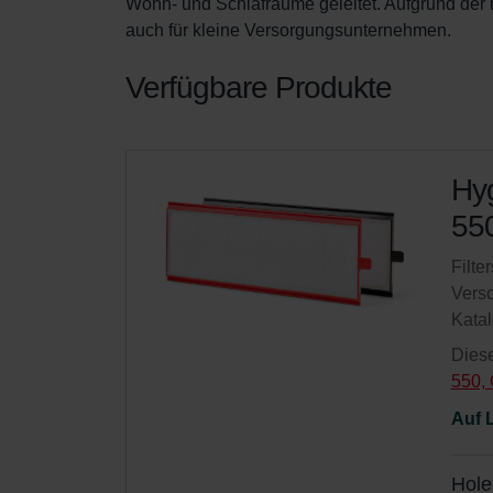
Wohn- und Schlafräume geleitet. Aufgrund der h
auch für kleine Versorgungsunternehmen.
Verfügbare Produkte
Hyg
550
Filte
Versc
Kata
Diese
550,
Auf 
Hole