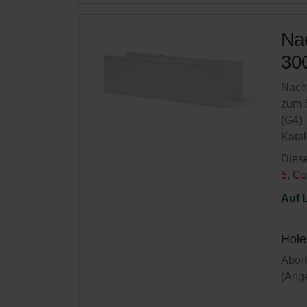
Nac
300
Nachf
zum S
(G4)
Kata
Diese
5
,
Co
Auf 
Hole
Abonn
(Ange