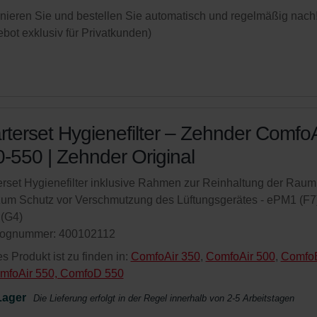
ieren Sie und bestellen Sie automatisch und regelmäßig nach
bot exklusiv für Privatkunden)
rterset Hygienefilter – Zehnder ComfoA
-550 | Zehnder Original
erset Hygienefilter inklusive Rahmen zur Reinhaltung der Rauml
um Schutz vor Verschmutzung des Lüftungsgerätes - ePM1 (F7)
(G4)
lognummer: 400102112
s Produkt ist zu finden in:
ComfoAir 350
,
ComfoAir 500
,
Comfo
mfoAir 550, ComfoD 550
Lager
Die Lieferung erfolgt in der Regel innerhalb von 2-5 Arbeitstagen