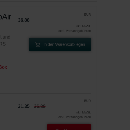
oAir
EUR
36.88
inkl. MwSt.
exkl. Versandgebühren
t und
CRS
In den Warenkorb legen
Box
EUR
31.35
36.88
!
inkl. MwSt.
exkl. Versandgebühren