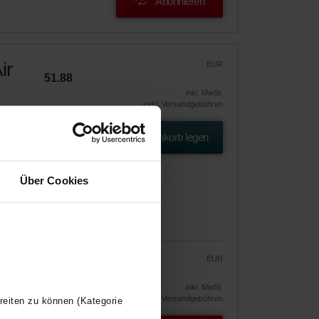
Abonnieren
ir
EUR
51.88
inkl. MwSt.
exkl. Versandgebühren
r
In den Warenkorb legen
r
Über Cookies
EUR
44.10
51.88
!
inkl. MwSt.
exkl. Versandgebühren
reiten zu können (Kategorie