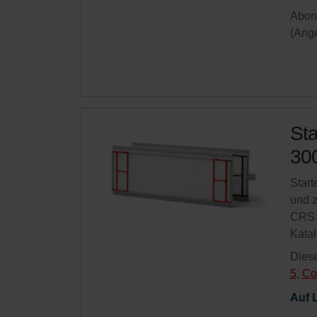
Abonn
(Ange
Sta
300
Start
und z
CRS 
Kata
Diese
5
,
Co
Auf 