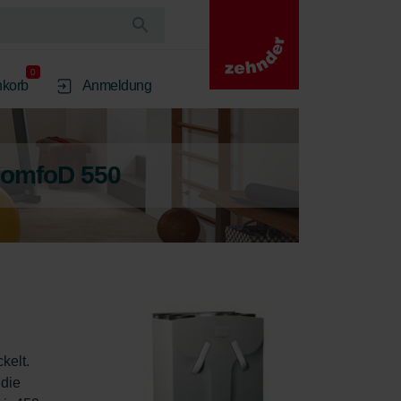
0
korb
Anmeldung
ComfoD 550
elt. 
die 