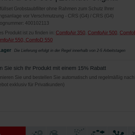
świadczenie o ochronie danych Zehnder
üllset Grobstaubfilter ohne Rahmen zum Schutz Ihrer
ivacy Policy
ngsanlage vor Verschmutzung - CRS (G4) / CRS (G4)
GmbH
lognummer: 400102113
s Produkt ist zu finden in:
ComfoAir 350
,
ComfoAir 500
,
Comfo
mfoAir 550, ComfoD 550
Lager
Die Lieferung erfolgt in der Regel innerhalb von 2-5 Arbeitstagen
n Sie sich Ihr Produkt mit einem 15% Rabatt
ieren Sie und bestellen Sie automatisch und regelmäßig nach
bot exklusiv für Privatkunden)