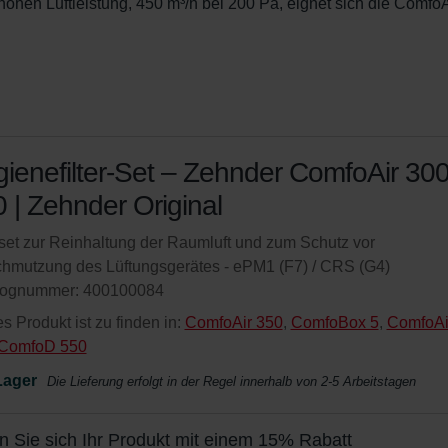
ohen Luftleistung, 450 m³/h bei 200 Pa, eignet sich die ComfoA
ienefilter-Set – Zehnder ComfoAir 300
 | Zehnder Original
rset zur Reinhaltung der Raumluft und zum Schutz vor
hmutzung des Lüftungsgerätes - ePM1 (F7) / CRS (G4)
lognummer: 400100084
s Produkt ist zu finden in:
ComfoAir 350
,
ComfoBox 5
,
ComfoAi
 ComfoD 550
Lager
Die Lieferung erfolgt in der Regel innerhalb von 2-5 Arbeitstagen
n Sie sich Ihr Produkt mit einem 15% Rabatt