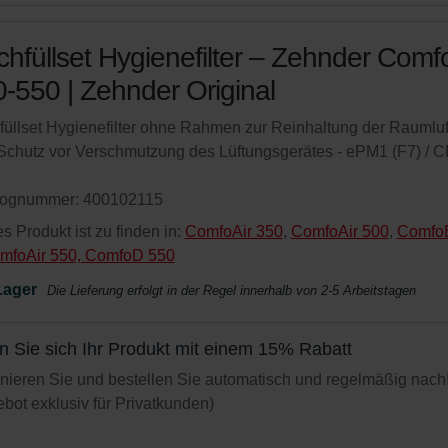
hfüllset Hygienefilter – Zehnder Comf
-550 | Zehnder Original
üllset Hygienefilter ohne Rahmen zur Reinhaltung der Raumluf
chutz vor Verschmutzung des Lüftungsgerätes - ePM1 (F7) / 
lognummer: 400102115
s Produkt ist zu finden in:
ComfoAir 350
,
ComfoAir 500
,
Comfo
mfoAir 550, ComfoD 550
Lager
Die Lieferung erfolgt in der Regel innerhalb von 2-5 Arbeitstagen
n Sie sich Ihr Produkt mit einem 15% Rabatt
ieren Sie und bestellen Sie automatisch und regelmäßig nach
bot exklusiv für Privatkunden)