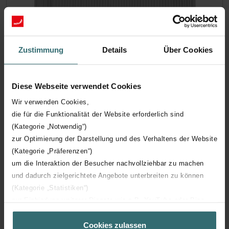
Zustimmung
Details
Über Cookies
Zehnder Grobstaubfilterset für Focus
200, ISO Coarse 70%, 2 Stück
Das Filterset 527004260 besteht aus 2 Grobstaubfiltern ISO
Diese Webseite verwendet Cookies
Coarse 70% (G4). Derzeit längere Lieferzeiten.
Wir verwenden Cookies,
Katalognummer: 527004260
die für die Funktionalität der Website erforderlich sind
Focus 200
Dieses Produkt ist zu finden in:
(Kategorie „Notwendig“)
Auf Lager
zur Optimierung der Darstellung und des Verhaltens der Website
Die Lieferung erfolgt in der Regel innerhalb von 2-5 Arbeitstagen
(Kategorie „Präferenzen“)
EUR
um die Interaktion der Besucher nachvollziehbar zu machen
43.85
und dadurch zielgerichtete Angebote unterbreiten zu können
inkl. MwSt.
exkl. Versandgebühren
(Kategorie „Statistiken“)
zur Einbindung weiterer Dienste wie z.B. YouTube oder Bing
In den Warenkorb legen
(Kategorie „Marketing“)
Cookies zulassen
Über „Details zeigen“ bzw. die Datenschutzerklärung erhalten