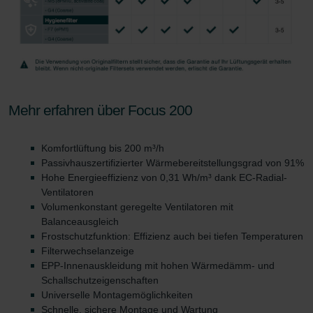
Limitet Şirketi: Web Sitesi Çerezleri
Zehnder Group Nederland bv: Privacyverklaringen
Zehnder Group Sales International: Privacy Policy
Zehnder Group Schweiz AG: Datenschutz
Zehnder Polska Sp. z o.o.: Oświadczenie o ochronie
danych Zehnder
Mehr erfahren über Focus 200
Zehnder Group UK Limited: Privacy Policy
Zehnder Group Deutschland GmbH
Komfortlüftung bis 200 m³/h
Passivhauszertifizierter Wärmebereitstellungsgrad von 91%
Hohe Energieeffizienz von 0,31 Wh/m³ dank EC-Radial-
Ventilatoren
Volumenkonstant geregelte Ventilatoren mit
Balanceausgleich
Frostschutzfunktion: Effizienz auch bei tiefen Temperaturen
Filterwechselanzeige
EPP-Innenauskleidung mit hohen Wärmedämm- und
Schallschutzeigenschaften
Universelle Montagemöglichkeiten
Schnelle, sichere Montage und Wartung