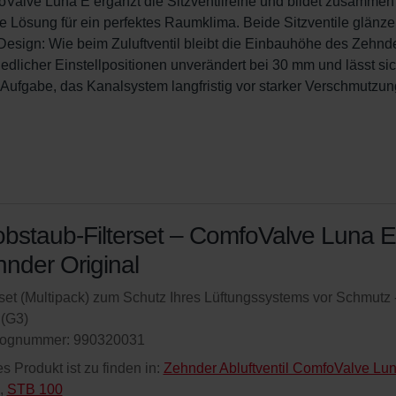
oValve Luna E ergänzt die Sitzventilreihe und bildet zusammen 
 Lösung für ein perfektes Raumklima. Beide Sitzventile glänze
sign: Wie beim Zuluftventil bleibt die Einbauhöhe des Zehnde
edlicher Einstellpositionen unverändert bei 30 mm und lässt sic
e Aufgabe, das Kanalsystem langfristig vor starker Verschmutzun
bstaub-Filterset – ComfoValve Luna E
nder Original
rset (Multipack) zum Schutz Ihres Lüftungssystems vor Schmutz 
(G3)
lognummer: 990320031
s Produkt ist zu finden in:
Zehnder Abluftventil ComfoValve Lu
,
STB 100