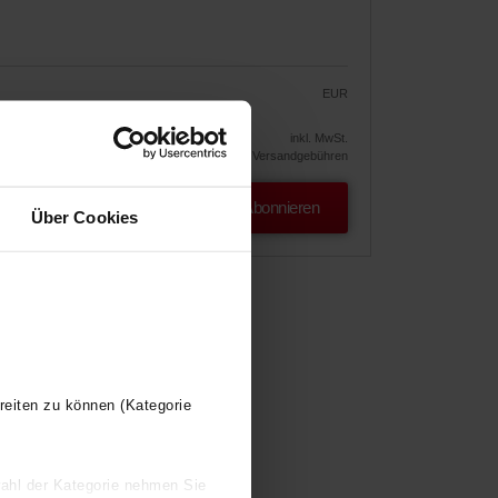
EUR
25.24
29.69
!
inkl. MwSt.
exkl. Versandgebühren
Abonnieren
Über Cookies
reiten zu können (Kategorie
wahl der Kategorie nehmen Sie