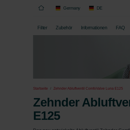
Germany
DE
Filter
Zubehör
Informationen
FAQ
Startseite
Zehnder Abluftventil ComfoValve Luna E125
Zehnder Abluftve
E125