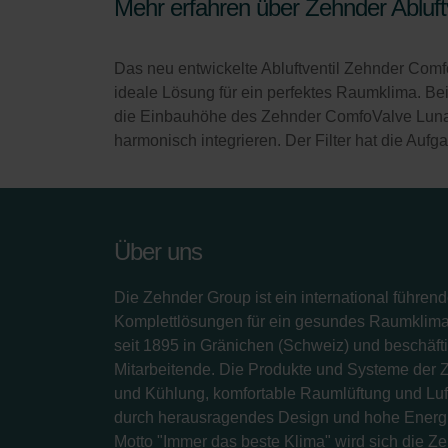
Mehr erfahren über Zehnder Abluf
Das neu entwickelte Abluftventil Zehnder Comf
ideale Lösung für ein perfektes Raumklima. Be
die Einbauhöhe des Zehnder ComfoValve Luna E A
harmonisch integrieren. Der Filter hat die Auf
Über uns
Die Zehnder Group ist ein international führend
Komplettlösungen für ein gesundes Raumklima.
seit 1895 in Gränichen (Schweiz) und beschäfti
Mitarbeitende. Die Produkte und Systeme der 
und Kühlung, komfortable Raumlüftung und Luf
durch herausragendes Design und hohe Energi
Motto "Immer das beste Klima" wird sich die Z