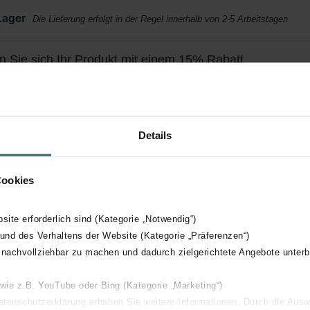
Lager
Die Lieferung erfolgt in der Regel innerhalb von 2-5 Arbeitstagen
n Sie sich Ihr Produkt mit einem 15% Rabatt
ieren Sie und bestellen Sie automatisch und regelmäßig nach
bot exklusiv für Privatkunden)
Details
Cookies
bsite erforderlich sind (Kategorie „Notwendig“)
 und des Verhaltens der Website (Kategorie „Präferenzen“)
 nachvollziehbar zu machen und dadurch zielgerichtete Angebote unterb
 wie z.B. YouTube oder Bing (Kategorie „Marketing“)
Datenschutzerklärung erhalten Sie weitere Informationen. Durch die Aus