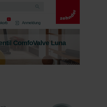
0
korb
Anmeldung
entil ComfoValve Luna