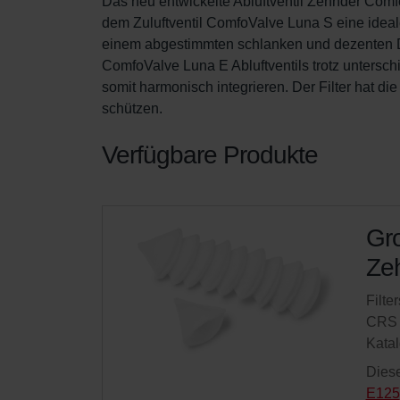
Das neu entwickelte Abluftventil Zehnder Comf
dem Zuluftventil ComfoValve Luna S eine ideale
einem abgestimmten schlanken und dezenten De
ComfoValve Luna E Abluftventils trotz unterschi
somit harmonisch integrieren. Der Filter hat di
schützen.
Verfügbare Produkte
Gro
Zeh
Filte
CRS 
Kata
Diese
E125