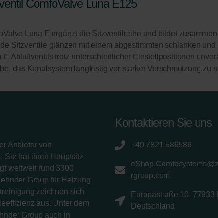
tventil ComfoValve Luna E125
oValve Luna E ergänzt die Sitzventilreihe und bildet zusammen
ide Sitzventile glänzen mit einem abgestimmten schlanken und d
bluftventils trotz unterschiedlicher Einstellpositionen unver
gabe, das Kanalsystem langfristig vor starker Verschmutzung zu 
Kontaktieren Sie uns
er Anbieter von
+49 7821 586586
 Sie hat ihren Hauptsitz
eShop.Comfosystems@
gt weltweit rund 3300
rgroup.com
Zehnder Group für Heizung
treinigung zeichnen sich
Europastraße 10, 77933 
eeffizienz aus. Unter dem
Deutschland
ehnder Group auch in