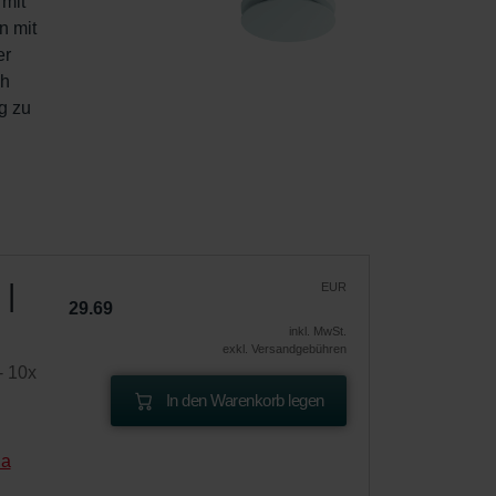
mit 
n mit 
r 
h 
g zu 
 |
EUR
29.69
inkl. MwSt.
exkl. Versandgebühren
- 10x
In den Warenkorb legen
na