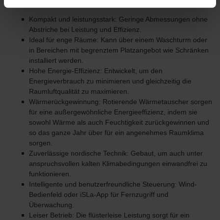
zur Verfügung zu stellen. Alle Einwilligungen können Sie
selbstverständlich über einen Link in der Datenschutzerklärung
Kompakt und leistungsstark: Geringe Abmessungen ohne
widerrufen.
Abstriche bei Leistung und Effizienz.
Ideal für enge Räume: Kann über einem Waschturm oder
in Bereichen mit begrenztem Platzangebot wie Schränken
Datenschutzerklärung der Zehnder Group
installiert werden.
Zehnder Group AG: Data Privacy
Hohe Energie-Effizienz: Entwickelt, um den
Zehnder Group België nv/sa: Déclarations de confidentialité
Energieverbrauch zu minimieren und gleichzeitig die
Zehnder Group Czech Republic s.r.o.: Zásady ochrany
Raumluftqualität zu maximieren.
osobních údajů
Wärmerückgewinnung: Rotierende Wärmetauscher sorgen
Zehnder Group France: Protection des données
für eine außergewöhnliche Energieeffizienz, indem sie
Zehnder Group Ibérica SAU: Política de privacidad
sowohl Wärme als auch Feuchtigkeit zurückgewinnen und
so das ganze Jahr über für ein angenehmes Raumklima
Zehnder Group Italia S.r.l.: Privacy
sorgen.
Zehnder Group İç Mekan İklimlendirme Sanayi ve Ticaret
Zuverlässige nordische Technik: Gebaut, um auch unter
Limitet Şirketi: Web Sitesi Çerezleri
anspruchsvollen kalten Klimabedingungen einwandfrei zu
Zehnder Group Nederland bv: Privacyverklaringen
funktionieren.
Zehnder Group Sales International: Privacy Policy
Intelligente und benutzerfreundliche Steuerung: Wind-
Zehnder Group Schweiz AG: Datenschutz
Bedienfeld oder iSLa-App für Fernzugriff und
Zehnder Polska Sp. z o.o.: Oświadczenie o ochronie
Überwachung.
Leiser Betrieb: Die flüsterleise Leistung sorgt für ein
danych Zehnder