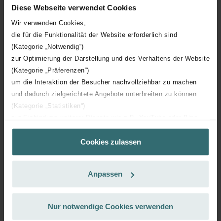
Diese Webseite verwendet Cookies
Abonnieren
Wir verwenden Cookies,
die für die Funktionalität der Website erforderlich sind
(Kategorie „Notwendig“)
zur Optimierung der Darstellung und des Verhaltens der Website
(Kategorie „Präferenzen“)
um die Interaktion der Besucher nachvollziehbar zu machen
und dadurch zielgerichtete Angebote unterbreiten zu können
(Kategorie „Statistiken“)
zur Einbindung weiterer Dienste wie z.B. YouTube oder Bing
(Kategorie „Marketing“)
Cookies zulassen
Über „Details zeigen“ bzw. die Datenschutzerklärung erhalten
Sie weitere Informationen. Durch die Auswahl der Kategorie
nehmen Sie die jeweiligen Cookies an oder lehnen sie ab. Bei
Anpassen
der Auswahl von „Statistiken“ willigen Sie ein, dass wir Ihren
Besuchsverlauf auf unserer Website verwenden, um Ihnen die
bestmögliche Nutzererfahrung zu ermöglichen und Ihnen
Nur notwendige Cookies verwenden
Mehr erfahren über Salla
maßgeschneiderte Informationen basierend auf Ihren Interessen