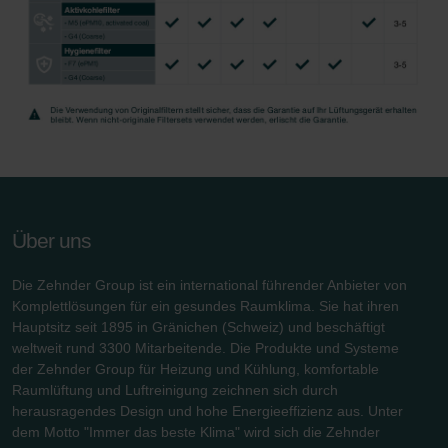
Zehnder Group İç Mekan İklimlendirme Sanayi ve Ticaret
Limitet Şirketi: Web Sitesi Çerezleri
Zehnder Group Nederland bv: Privacyverklaringen
Zehnder Group Sales International: Privacy Policy
Zehnder Group Schweiz AG: Datenschutz
Zehnder Polska Sp. z o.o.: Oświadczenie o ochronie
danych Zehnder
Zehnder Group UK Limited: Privacy Policy
Zehnder Group Deutschland GmbH
Über uns
Die Zehnder Group ist ein international führender Anbieter von
Komplettlösungen für ein gesundes Raumklima. Sie hat ihren
Hauptsitz seit 1895 in Gränichen (Schweiz) und beschäftigt
weltweit rund 3300 Mitarbeitende. Die Produkte und Systeme
der Zehnder Group für Heizung und Kühlung, komfortable
Raumlüftung und Luftreinigung zeichnen sich durch
herausragendes Design und hohe Energieeffizienz aus. Unter
dem Motto "Immer das beste Klima" wird sich die Zehnder