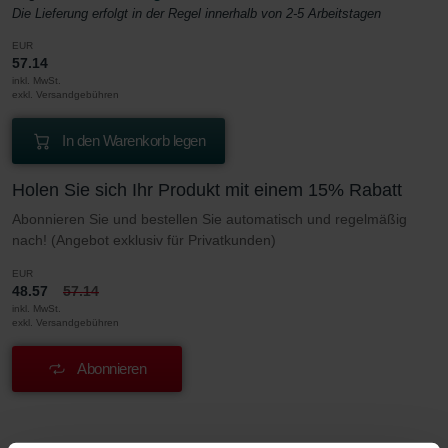
Die Lieferung erfolgt in der Regel innerhalb von 2-5 Arbeitstagen
EUR
57.14
inkl. MwSt.
exkl. Versandgebühren
In den Warenkorb legen
Holen Sie sich Ihr Produkt mit einem 15% Rabatt
Abonnieren Sie und bestellen Sie automatisch und regelmäßig
nach! (Angebot exklusiv für Privatkunden)
EUR
48.57
57.14
inkl. MwSt.
exkl. Versandgebühren
Abonnieren