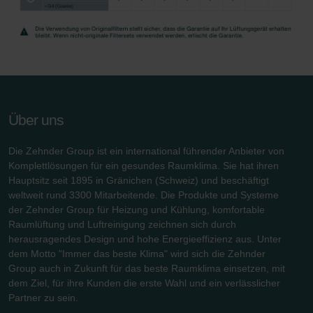
Limitet Şirketi: Web Sitesi Çerezleri
Zehnder Group Nederland bv: Privacyverklaringen
Zehnder Group Sales International: Privacy Policy
Zehnder Group Schweiz AG: Datenschutz
Zehnder Polska Sp. z o.o.: Oświadczenie o ochronie
danych Zehnder
Zehnder Group UK Limited: Privacy Policy
Über uns
Zehnder Group Deutschland GmbH
Die Zehnder Group ist ein international führender Anbieter von
Komplettlösungen für ein gesundes Raumklima. Sie hat ihren
Hauptsitz seit 1895 in Gränichen (Schweiz) und beschäftigt
weltweit rund 3300 Mitarbeitende. Die Produkte und Systeme
der Zehnder Group für Heizung und Kühlung, komfortable
Raumlüftung und Luftreinigung zeichnen sich durch
herausragendes Design und hohe Energieeffizienz aus. Unter
dem Motto "Immer das beste Klima" wird sich die Zehnder
Group auch in Zukunft für das beste Raumklima einsetzen, mit
dem Ziel, für ihre Kunden die erste Wahl und ein verlässlicher
Partner zu sein.