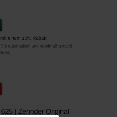
t mit einem 15% Rabatt
 Sie automatisch und regelmäßig nach!
unden)
 625 | Zehnder Original