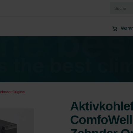
Waren
Zehnder Original
Aktivkohlef
ComfoWell 