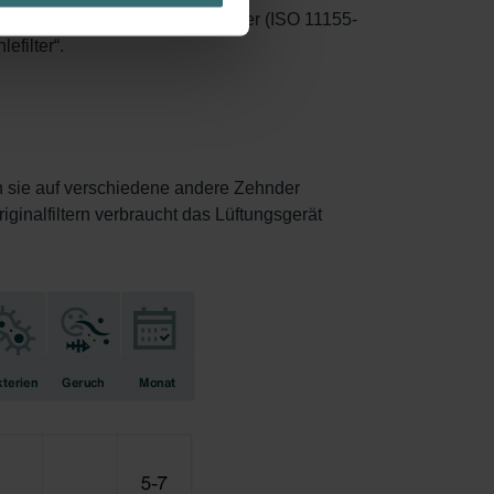
r werden entfernt. Abscheidefilter (ISO 11155-
efilter“.
en sie auf verschiedene andere Zehnder
iginalfiltern verbraucht das Lüftungsgerät