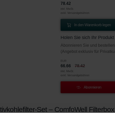
78.42
inkl. MwSt.
exkl. Versandgebühren
In den Warenkorb legen
Holen Sie sich Ihr Produk
Abonnieren Sie und bestellen
(Angebot exklusiv für Privatk
EUR
66.66
78.42
inkl. MwSt.
exkl. Versandgebühren
Abonnieren
ivkohlefilter-Set – ComfoWell Filterbox