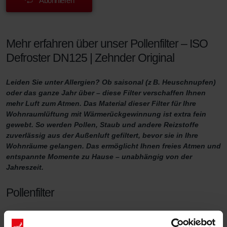
Abonnieren
Mehr erfahren über unser Pollenfilter – ISO
Defroster DN125 | Zehnder Original
Leiden Sie unter Allergien? Ob saisonal (z B. Heuschnupfen)
oder das ganze Jahr über – diese Filter verschaffen Ihnen
mehr Luft zum Atmen. Das Material dieser Filter für Ihre
Wohnraumlüftung mit Wärmerückgewinnung ist extra fein
gewebt. So werden Pollen, Staub und andere Reizstoffe
zuverlässig aus der Außenluft gefiltert, bevor sie in Ihre
Wohnräume gelangen. Das ermöglicht Ihnen freies Atmen und
entspannte Momente zu Hause – unabhängig von der
Jahreszeit.
Pollenfilter
Partikel wie Pollen von Gräsern und Bäumen, landwirtschaftlicher
Staub, Steinstaub und Feinstaub aus Holzöfen gelangen leicht in