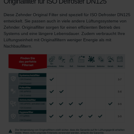
Originalfilter für ISO Defroster DN125
Zehnder Group Nederland bv: Privacyverklaringen
Zehnder Group Sales International: Privacy Policy
Diese Zehnder Original Filter sind speziell für ISO Defroster DN125
Zehnder Group Schweiz AG: Datenschutz
entwickelt. Sie passen auch in viele andere Lüftungssysteme von
Zehnder Polska Sp. z o.o.: Oświadczenie o ochronie
Zehnder. Originalfilter sorgen für einen effizienten Betrieb des
danych Zehnder
Systems und eine längere Lebensdauer. Zudem verbraucht Ihre
Zehnder Group UK Limited: Privacy Policy
Lüftungseinheit mit Originalfiltern weniger Energie als mit
Zehnder Group Deutschland GmbH
Nachbaufiltern.