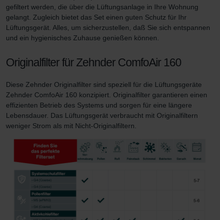
Zehnder Group İç Mekan İklimlendirme Sanayi ve Ticaret
gefiltert werden, die über die Lüftungsanlage in Ihre Wohnung
Limitet Şirketi: Web Sitesi Çerezleri
gelangt. Zugleich bietet das Set einen guten Schutz für Ihr
Zehnder Group Nederland bv: Privacyverklaringen
Lüftungsgerät. Alles, um sicherzustellen, daß Sie sich entspannen
Zehnder Group Sales International: Privacy Policy
und ein hygienisches Zuhause genießen können.
Zehnder Group Schweiz AG: Datenschutz
Originalfilter für Zehnder ComfoAir 160
Zehnder Polska Sp. z o.o.: Oświadczenie o ochronie
danych Zehnder
Diese Zehnder Originalfilter sind speziell für die Lüftungsgeräte
Zehnder Group UK Limited: Privacy Policy
Zehnder ComfoAir 160 konzipiert. Originalfilter garantieren einen
Zehnder Group Deutschland GmbH
effizienten Betrieb des Systems und sorgen für eine längere
Lebensdauer. Das Lüftungsgerät verbraucht mit Originalfiltern
weniger Strom als mit Nicht-Originalfiltern.