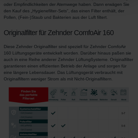
oder Empfindlichkeiten der Atemwege haben. Dann erwägen Sie
den Kauf des „Hygienefilter-Sets“, das einen Filter enthält, der
Datenschutzerklärung der Zehnder Group
Pollen, (Fein-)Staub und Bakterien aus der Luft filtert.
Zehnder Group AG: Data Privacy
Zehnder Group België nv/sa: Déclarations de confidentialité
Originalfilter für Zehnder ComfoAir 160
Zehnder Group Czech Republic s.r.o.: Zásady ochrany
osobních údajů
Diese Zehnder Originalfilter sind speziell für Zehnder ComfoAir
Zehnder Group France: Protection des données
160 Lüftungsgeräte entwickelt worden. Darüber hinaus paßen sie
Zehnder Group Ibérica SAU: Política de privacidad
auch in eine Reihe anderer Zehnder Lüftungßysteme. Originalfilter
Zehnder Group Italia S.r.l.: Privacy
garantieren einen effizienten Betrieb der Anlage und sorgen für
Zehnder Group İç Mekan İklimlendirme Sanayi ve Ticaret
eine längere Lebensdauer. Das Lüftungsgerät verbraucht mit
Limitet Şirketi: Web Sitesi Çerezleri
Originalfiltern weniger Strom als mit Nicht-Originalfiltern.
Zehnder Group Nederland bv: Privacyverklaringen
Zehnder Group Sales International: Privacy Policy
Zehnder Group Schweiz AG: Datenschutz
Zehnder Polska Sp. z o.o.: Oświadczenie o ochronie
danych Zehnder
Zehnder Group UK Limited: Privacy Policy
Zehnder Group Deutschland GmbH