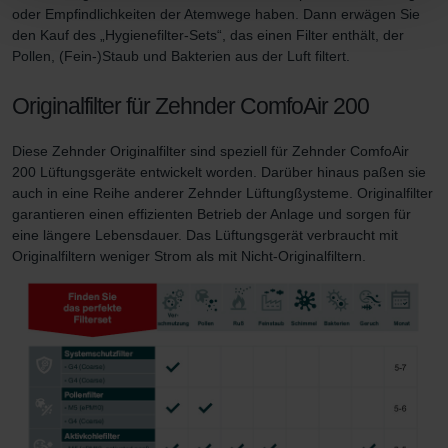
oder Empfindlichkeiten der Atemwege haben. Dann erwägen Sie
den Kauf des „Hygienefilter-Sets“, das einen Filter enthält, der
Datenschutzerklärung der Zehnder Group
Pollen, (Fein-)Staub und Bakterien aus der Luft filtert.
Zehnder Group AG: Data Privacy
Zehnder Group België nv/sa: Déclarations de confidentialité
Originalfilter für Zehnder ComfoAir 200
Zehnder Group Czech Republic s.r.o.: Zásady ochrany
osobních údajů
Diese Zehnder Originalfilter sind speziell für Zehnder ComfoAir
Zehnder Group France: Protection des données
200 Lüftungsgeräte entwickelt worden. Darüber hinaus paßen sie
Zehnder Group Ibérica SAU: Política de privacidad
auch in eine Reihe anderer Zehnder Lüftungßysteme. Originalfilter
Zehnder Group Italia S.r.l.: Privacy
garantieren einen effizienten Betrieb der Anlage und sorgen für
Zehnder Group İç Mekan İklimlendirme Sanayi ve Ticaret
eine längere Lebensdauer. Das Lüftungsgerät verbraucht mit
Limitet Şirketi: Web Sitesi Çerezleri
Originalfiltern weniger Strom als mit Nicht-Originalfiltern.
Zehnder Group Nederland bv: Privacyverklaringen
Zehnder Group Sales International: Privacy Policy
Zehnder Group Schweiz AG: Datenschutz
Zehnder Polska Sp. z o.o.: Oświadczenie o ochronie
danych Zehnder
Zehnder Group UK Limited: Privacy Policy
Zehnder Group Deutschland GmbH