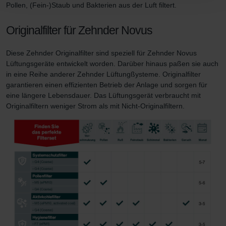
Pollen, (Fein-)Staub und Bakterien aus der Luft filtert.
Datenschutzerklärung der Zehnder Group
Zehnder Group AG: Data Privacy
Originalfilter für Zehnder Novus
Zehnder Group België nv/sa: Déclarations de confidentialité
Zehnder Group Czech Republic s.r.o.: Zásady ochrany
Diese Zehnder Originalfilter sind speziell für Zehnder Novus
osobních údajů
Lüftungsgeräte entwickelt worden. Darüber hinaus paßen sie auch
Zehnder Group France: Protection des données
in eine Reihe anderer Zehnder Lüftungßysteme. Originalfilter
Zehnder Group Ibérica SAU: Política de privacidad
garantieren einen effizienten Betrieb der Anlage und sorgen für
Zehnder Group Italia S.r.l.: Privacy
eine längere Lebensdauer. Das Lüftungsgerät verbraucht mit
Zehnder Group İç Mekan İklimlendirme Sanayi ve Ticaret
Originalfiltern weniger Strom als mit Nicht-Originalfiltern.
Limitet Şirketi: Web Sitesi Çerezleri
Zehnder Group Nederland bv: Privacyverklaringen
Zehnder Group Sales International: Privacy Policy
Zehnder Group Schweiz AG: Datenschutz
Zehnder Polska Sp. z o.o.: Oświadczenie o ochronie
danych Zehnder
Zehnder Group UK Limited: Privacy Policy
Zehnder Group Deutschland GmbH