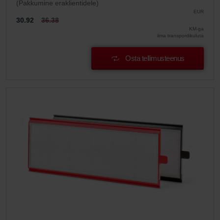
(Pakkumine eraklientidele)
EUR
30.92
36.38
KM-ga
ilma transpordikuluta
Osta tellimusteenus