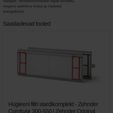
näitajaid. Ventilatsiooniseade tagab tervisliku, 
mugava sisekliima kodus ja madalad 
energiakulud.
Saadaolevad tooted
Hügieeni filtri stardikomplekt - Zehnder
ComfoAir 300-550 | Zehnder Original