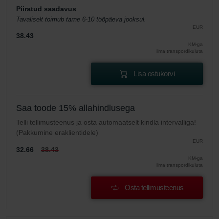
Piiratud saadavus
Tavaliselt toimub tarne 6-10 tööpäeva jooksul.
EUR
38.43
KM-ga
ilma transpordikuluta
Lisa ostukorvi
Saa toode 15% allahindlusega
Telli tellimusteenus ja osta automaatselt kindla intervalliga!
(Pakkumine eraklientidele)
EUR
32.66
38.43
KM-ga
ilma transpordikuluta
Osta tellimusteenus