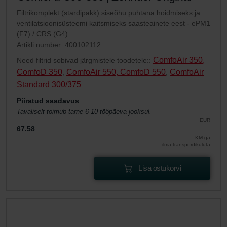
Filtrikomplekt (stardipakk) siseõhu puhtana hoidmiseks ja
ventilatsioonisüsteemi kaitsmiseks saasteainete eest - ePM1
(F7) / CRS (G4)
Artikli number: 400102112
ComfoAir 350,
Need filtrid sobivad järgmistele toodetele::
ComfoD 350
ComfoAir 550, ComfoD 550
ComfoAir
,
,
Standard 300/375
Piiratud saadavus
Tavaliselt toimub tarne 6-10 tööpäeva jooksul.
EUR
67.58
KM-ga
ilma transpordikuluta
Lisa ostukorvi