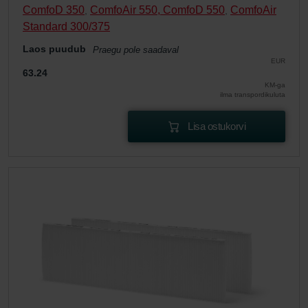
ComfoD 350
ComfoAir 550, ComfoD 550
ComfoAir
,
,
Standard 300/375
Laos puudub
Praegu pole saadaval
EUR
63.24
KM-ga
ilma transpordikuluta
Lisa ostukorvi