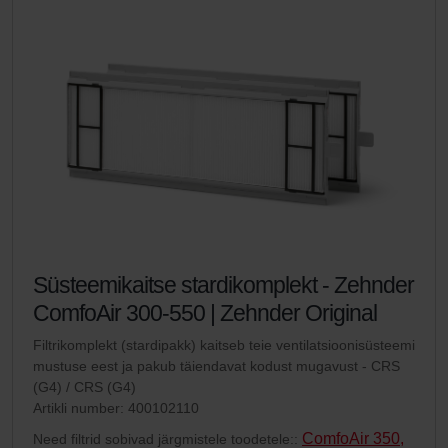
Süsteemikaitse stardikomplekt - Zehnder
ComfoAir 300-550 | Zehnder Original
Filtrikomplekt (stardipakk) kaitseb teie ventilatsioonisüsteemi
mustuse eest ja pakub täiendavat kodust mugavust - CRS
(G4) / CRS (G4)
Artikli number: 400102110
ComfoAir 350,
Need filtrid sobivad järgmistele toodetele::