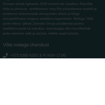
Groupis töötab ligikaudu 3300 inimest üle maailma. Ettevõtte
kütte ja jahutuse, ventilatsiooni ning õhu puhastamise tooteid ja
süsteeme iseloomustab silmapaistev disain ja kõrge
energiatõhusus mugava sisekliima tagamiseks. Motoga "Alati
parim kliima" jätkab Zehnder Group püüdlemist parima
sisekliima poole ka tulevikus, eesmärgiga olla oma klientide
jaoks esimene valik ja partner, kellele saad toetuda.
Võta meiega ühendust
+372 5380 4203, E-R 9:00–17:00
info.baltics@zehndergroup.com
Rannamõisa tee 38d (Tiskre Ärimaja), 13516 Tallinn
zehnder.ee
Kasulikud lingid
Kontakt