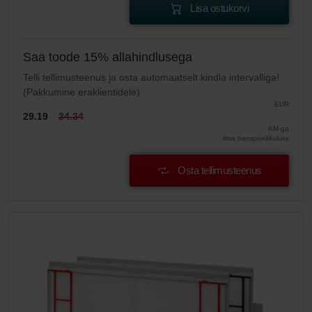
Lisa ostukorvi
Saa toode 15% allahindlusega
Telli tellimusteenus ja osta automaatselt kindla intervalliga!
(Pakkumine eraklientidele)
EUR
29.19
34.34
KM-ga
ilma transpordikuluta
Osta tellimusteenus