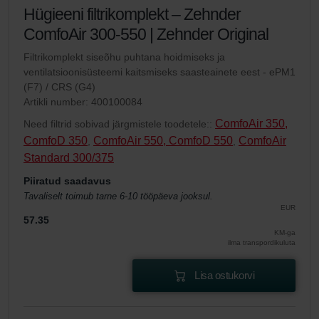
Hügieeni filtrikomplekt – Zehnder
ComfoAir 300-550 | Zehnder Original
Filtrikomplekt siseõhu puhtana hoidmiseks ja
ventilatsioonisüsteemi kaitsmiseks saasteainete eest - ePM1
(F7) / CRS (G4)
Artikli number: 400100084
ComfoAir 350,
Need filtrid sobivad järgmistele toodetele::
ComfoD 350
ComfoAir 550, ComfoD 550
ComfoAir
,
,
Standard 300/375
Piiratud saadavus
Tavaliselt toimub tarne 6-10 tööpäeva jooksul.
EUR
57.35
KM-ga
ilma transpordikuluta
Lisa ostukorvi