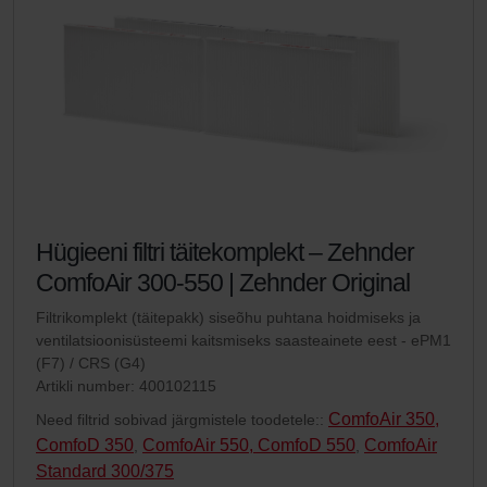
Hügieeni filtri täitekomplekt – Zehnder
ComfoAir 300-550 | Zehnder Original
Filtrikomplekt (täitepakk) siseõhu puhtana hoidmiseks ja
ventilatsioonisüsteemi kaitsmiseks saasteainete eest - ePM1
(F7) / CRS (G4)
Artikli number: 400102115
ComfoAir 350,
Need filtrid sobivad järgmistele toodetele::
ComfoD 350
ComfoAir 550, ComfoD 550
ComfoAir
,
,
Standard 300/375