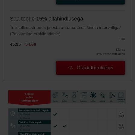
Saa toode 15% allahindlusega
Telli tellimusteenus ja osta automaatselt kindla intervalliga!
(Pakkumine eraklientidele)
EUR
45.95
54.06
KM-ga
ilma transpordikuluta
Osta tellimusteenus