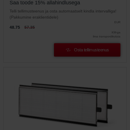
Saa toode 15% allahindlusega
Telli tellimusteenus ja osta automaatselt kindla intervalliga!
(Pakkumine eraklientidele)
EUR
48.75
57.35
KM-ga
ilma transpordikuluta
Osta tellimusteenus