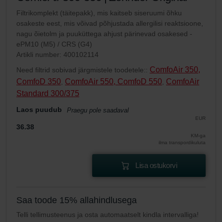
Filtrikomplekt (täitepakk), mis kaitseb siseruumi õhku
osakeste eest, mis võivad põhjustada allergilisi reaktsioone,
nagu õietolm ja puuküttega ahjust pärinevad osakesed -
ePM10 (M5) / CRS (G4)
Artikli number: 400102114
ComfoAir 350,
Need filtrid sobivad järgmistele toodetele::
ComfoD 350
ComfoAir 550, ComfoD 550
ComfoAir
,
,
Standard 300/375
Laos puudub
Praegu pole saadaval
EUR
36.38
KM-ga
ilma transpordikuluta
Lisa ostukorvi
Saa toode 15% allahindlusega
Telli tellimusteenus ja osta automaatselt kindla intervalliga!