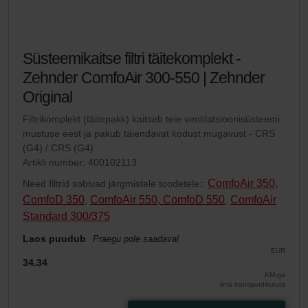
Süsteemikaitse filtri täitekomplekt -
Zehnder ComfoAir 300-550 | Zehnder
Original
Filtrikomplekt (täitepakk) kaitseb teie ventilatsioonisüsteemi
mustuse eest ja pakub täiendavat kodust mugavust - CRS
(G4) / CRS (G4)
Artikli number: 400102113
ComfoAir 350,
Need filtrid sobivad järgmistele toodetele::
ComfoD 350
ComfoAir 550, ComfoD 550
ComfoAir
,
,
Standard 300/375
Laos puudub
Praegu pole saadaval
EUR
34.34
KM-ga
ilma transpordikuluta