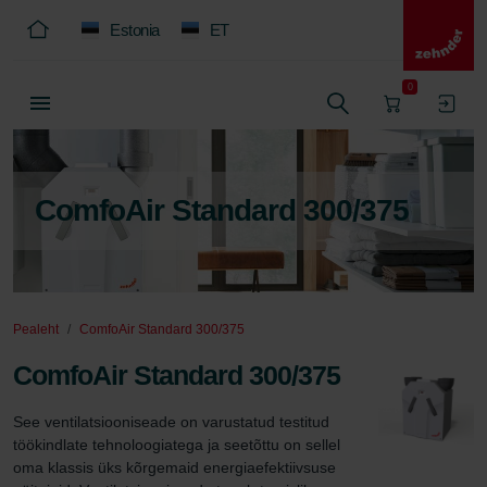
Estonia
ET
0
ComfoAir Standard 300/375
Pealeht
ComfoAir Standard 300/375
ComfoAir Standard 300/375
See ventilatsiooniseade on varustatud testitud 
töökindlate tehnoloogiatega ja seetõttu on sellel 
oma klassis üks kõrgemaid energiaefektiivsuse 