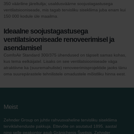
350 vääriline järeltulija; usaldusväärne soojustagastusega
ventilatsiooniseade, mis tagab tervisliku sisekliima juba enam kui
150 000 kodule üle maailma.
Ideaalne soojustagastusega
ventilatsiooniseade renoveerimisel ja
asendamisel
ComfoAir Standard 300/375 ühendused on täpselt samas kohas,
kus tema eelkäijatel. Lisaks on see ventilatsiooniseade väga
atraktiivne ka (suuremahuliste) renoveerimisprojektide jaoks tänu
oma suurepärastele tehnilistele omadustele mõistliku hinna eest.
Meist
Zehnder Group on juhtiv rahvusvaheline tervisliku sisekliima
terviklahenduste pakkuja. Ettevõte on asutatud 1895. aastal
ning selle peakontor asub Gränichenis Šveitsis. Zehnder