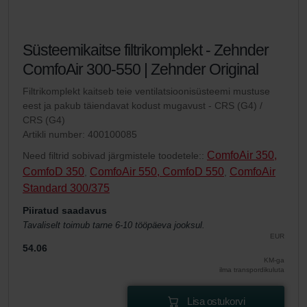
Süsteemikaitse filtrikomplekt - Zehnder
ComfoAir 300-550 | Zehnder Original
Filtrikomplekt kaitseb teie ventilatsioonisüsteemi mustuse
eest ja pakub täiendavat kodust mugavust - CRS (G4) /
CRS (G4)
Artikli number: 400100085
ComfoAir 350,
Need filtrid sobivad järgmistele toodetele::
ComfoD 350
ComfoAir 550, ComfoD 550
ComfoAir
,
,
Standard 300/375
Piiratud saadavus
Tavaliselt toimub tarne 6-10 tööpäeva jooksul.
EUR
54.06
KM-ga
ilma transpordikuluta
Lisa ostukorvi