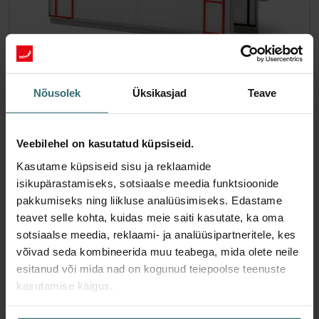
Nõusolek
Üksikasjad
Teave
Õietolmu stardikomplekt – Zehnder
ComfoAir 300-550 | Zehnder Original
Veebilehel on kasutatud küpsiseid.
Filtrikomplekt (stardipakk), mis kaitseb siseruumi õhku
osakeste eest, mis võivad põhjustada allergilisi reaktsioone,
Kasutame küpsiseid sisu ja reklaamide
nagu õietolm ja puuküttega ahjust pärinevad osakesed -
isikupärastamiseks, sotsiaalse meedia funktsioonide
ePM10 (M5) / CRS (G4)
pakkumiseks ning liikluse analüüsimiseks. Edastame
Artikli number: 400102111
teavet selle kohta, kuidas meie saiti kasutate, ka oma
ComfoAir 350,
Need filtrid sobivad järgmistele toodetele::
sotsiaalse meedia, reklaami- ja analüüsipartneritele, kes
ComfoD 350
ComfoAir 550, ComfoD 550
ComfoAir
,
,
võivad seda kombineerida muu teabega, mida olete neile
Standard 300/375
esitanud või mida nad on kogunud teiepoolse teenuste
kasutamise käigus.
Laos puudub
Praegu pole saadaval
EUR
65.60