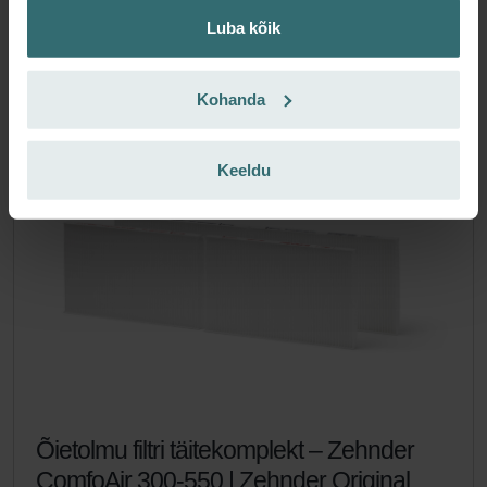
KM-ga
ilma transpordikuluta
Luba kõik
Lisa ostukorvi
Kohanda
Keeldu
Õietolmu filtri täitekomplekt – Zehnder
ComfoAir 300-550 | Zehnder Original