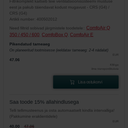
Filtrikomplekt kaitseb teie ventilatsioonisüsteemi mustuse
eest ja pakub täiendavat kodust mugavust - CRS (G4) /
CRS (G4)
Artikli number: 400502012
ComfoAir Q
Need filtrid sobivad järgmistele toodetele::
350 / 450 / 600
ComfoBox Q
ComfoAir E
,
,
Pikendatud tarneaeg
On planeeritud tootmisesse (eeldatav tarneaeg: 2-4 nädalat)
EUR
47.06
KM-ga
ilma transpordikuluta
Lisa ostukorvi
Saa toode 15% allahindlusega
Telli tellimusteenus ja osta automaatselt kindla intervalliga!
(Pakkumine eraklientidele)
EUR
40.00
47.06