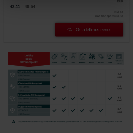
EUR
42.11
49.54
KM-ga
ilma transpordikuluta
Osta tellimusteenus