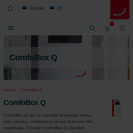
Estonia
ET
0
ComfoBox Q
Pealeht
ComfoBox Q
ComfoBox Q
ComfoBox Q abil on võimalik lahendada elamu  
küte, jahutus, ventilatsioon ja soe tarbevesi ühe 
seadmega. Zehnder ComfoBox Q ühendab 