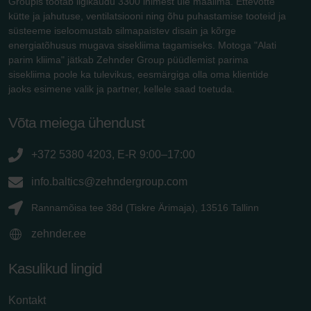
Groupis töötab ligikaudu 3300 inimest üle maailma. Ettevõtte
kütte ja jahutuse, ventilatsiooni ning õhu puhastamise tooteid ja
süsteeme iseloomustab silmapaistev disain ja kõrge
energiatõhusus mugava sisekliima tagamiseks. Motoga "Alati
parim kliima" jätkab Zehnder Group püüdlemist parima
sisekliima poole ka tulevikus, eesmärgiga olla oma klientide
jaoks esimene valik ja partner, kellele saad toetuda.
Võta meiega ühendust
+372 5380 4203, E-R 9:00–17:00
info.baltics@zehndergroup.com
Rannamõisa tee 38d (Tiskre Ärimaja), 13516 Tallinn
zehnder.ee
Kasulikud lingid
Kontakt