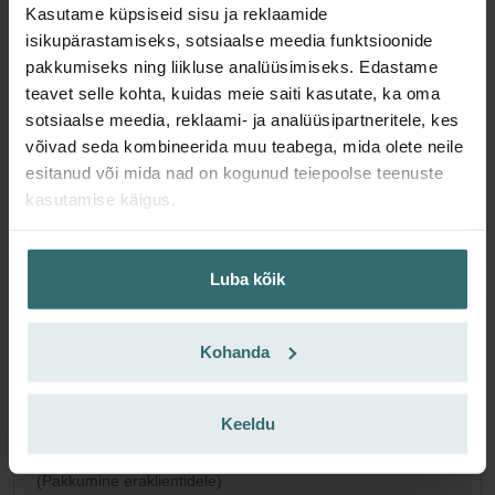
ComfoAir Q/E | Zehnder Original
Kasutame küpsiseid sisu ja reklaamide
Filtrikomplekt siseõhu puhtana hoidmiseks ja
isikupärastamiseks, sotsiaalse meedia funktsioonide
ventilatsioonisüsteemi kaitsmiseks saasteainete eest - ePM1
pakkumiseks ning liikluse analüüsimiseks. Edastame
(F7) / CRS (G4)
teavet selle kohta, kuidas meie saiti kasutate, ka oma
Artikli number: 400502013
sotsiaalse meedia, reklaami- ja analüüsipartneritele, kes
ComfoAir Q
Need filtrid sobivad järgmistele toodetele::
võivad seda kombineerida muu teabega, mida olete neile
350 / 450 / 600
ComfoBox Q
ComfoAir E
,
,
esitanud või mida nad on kogunud teiepoolse teenuste
kasutamise käigus.
Piiratud saadavus
Tavaliselt toimub tarne 6-10 tööpäeva jooksul.
EUR
49.54
Luba kõik
KM-ga
ilma transpordikuluta
Lisa ostukorvi
Kohanda
Keeldu
Saa toode 15% allahindlusega
Telli tellimusteenus ja osta automaatselt kindla intervalliga!
(Pakkumine eraklientidele)