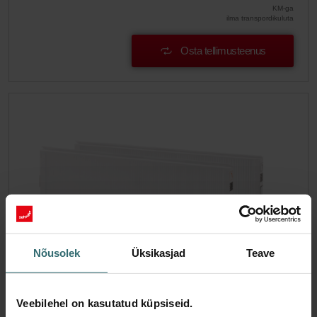
KM-ga
ilma transpordikuluta
Osta tellimusteenus
Nõusolek
Üksikasjad
Teave
Hügieeni filtrikomplekt – Zehnder
Veebilehel on kasutatud küpsiseid.