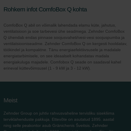
Rohkem infot ComfoBox Q kohta
ComfoBox Q abil on võimalik lahendada elamu küte, jahutus,
ventilatsioon ja soe tarbevesi ühe seadmega. Zehnder ComfoBox
Q ühendab endas pinnase soojusvaheti/vesi-vesi soojuspumba ja
ventilatsiooniseadme. Zehnder ComfoBox Q on kergesti hooldatav,
töökindel ja kompaktne. Tänu energiaefektiivsusele ja madalale
energiatarbimisele, on see ideaalselt kohandatav madala
energiakuluga majadele. Comfobox Q seade on saadaval kahel
erineval küttevõimsusel (1 - 9 kW ja 3 - 12 kW).
Meist
Zehnder Group on juhtiv rahvusvaheline tervisliku sisekliima
terviklahenduste pakkuja. Ettevõte on asutatud 1895. aastal
ning selle peakontor asub Gränichenis Šveitsis. Zehnder