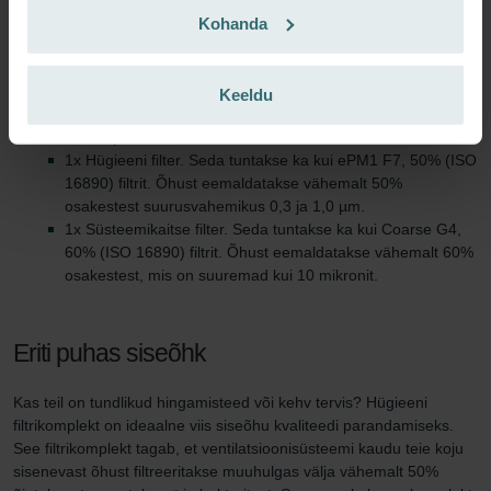
Pärast seda perioodi on filtrid juba täitunud ja peaksite need välja
Kohanda
vahetama.
Tehniline informatsioon
Keeldu
Selles filtrikomplektis sisaldub:
1x Hügieeni filter. Seda tuntakse ka kui ePM1 F7, 50% (ISO
16890) filtrit. Õhust eemaldatakse vähemalt 50%
osakestest suurusvahemikus 0,3 ja 1,0 µm.
1x Süsteemikaitse filter. Seda tuntakse ka kui Coarse G4,
60% (ISO 16890) filtrit. Õhust eemaldatakse vähemalt 60%
osakestest, mis on suuremad kui 10 mikronit.
Eriti puhas siseõhk
Kas teil on tundlikud hingamisteed või kehv tervis? Hügieeni
filtrikomplekt on ideaalne viis siseõhu kvaliteedi parandamiseks.
See filtrikomplekt tagab, et ventilatsioonisüsteemi kaudu teie koju
sisenevast õhust filtreeritakse muuhulgas välja vähemalt 50%