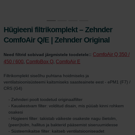
Hügieeni filtrikomplekt – Zehnder
ComfoAir Q/E | Zehnder Original
ComfoAir Q 350 /
Need filtrid sobivad järgmistele toodetele::
450 / 600
ComfoBox Q
ComfoAir E
,
,
Filtrikomplekt siseõhu puhtana hoidmiseks ja
ventilatsioonisüsteemi kaitsmiseks saasteainete eest - ePM1 (F7) /
CRS (G4)
- Zehnderi poolt toodetud originaalfilter
- Kauakestvam filter: volditud disain, mis püüab kinni rohkem
osakesi
- Hügieeni filter: takistab väikeste osakeste nagu õietolm,
(peen)tolm, hallitus ja bakterid pääsemist siseruumidesse
- Süsteemikaitse filter: kaitseb ventilatsiooniseadet