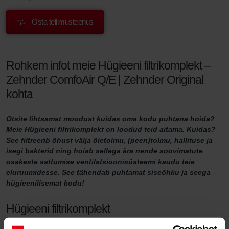
Osta tellimusteenus
Rohkem infot meie Hügieeni filtrikomplekt –
Zehnder ComfoAir Q/E | Zehnder Original
kohta
Otsite lihtsamat moodust kuidas oma kodu puhtana hoida?
Meie Hügieeni filtrikomplekt on loodud teid aitama. Kuidas?
See filtreerib õhust välja õietolmu, (peen)tolmu, hallituse ja
isegi bakterid ning hoiab sellega ära nende soovimatute
osakeste sattumise ventilatsioonisüsteemi kaudu teie
eluruumidesse. See tähendab puhtamat siseõhku ja seega
hügieenilisemat kodu!
Hügieeni filtrikomplekt