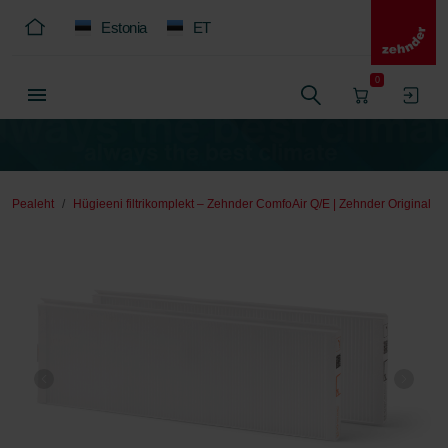
Estonia
ET
0
Pealeht
Hügieeni filtrikomplekt – Zehnder ComfoAir Q/E | Zehnder Original