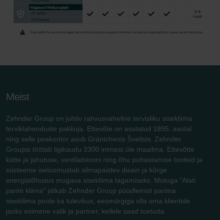
Meist
Zehnder Group on juhtiv rahvusvaheline tervisliku sisekliima
terviklahenduste pakkuja. Ettevõte on asutatud 1895. aastal
ning selle peakontor asub Gränichenis Šveitsis. Zehnder
Groupis töötab ligikaudu 3300 inimest üle maailma. Ettevõtte
kütte ja jahutuse, ventilatsiooni ning õhu puhastamise tooteid ja
süsteeme iseloomustab silmapaistev disain ja kõrge
energiatõhusus mugava sisekliima tagamiseks. Motoga "Alati
parim kliima" jätkab Zehnder Group püüdlemist parima
sisekliima poole ka tulevikus, eesmärgiga olla oma klientide
jaoks esimene valik ja partner, kellele saad toetuda.