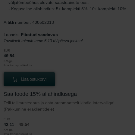
väljatõmbeõhus olevate saasteainete eest
- Koguseline allahindlus: 5+ komplekti 5%, 10+ komplekti 10%
Artikli number: 400502013
Laoseis:
Piiratud saadavus
Tavaliselt toimub tarne 6-10 tööpäeva jooksul.
EUR
49.54
KM-ga
ilma transpordikuluta
Lisa ostukorvi
Saa toode 15% allahindlusega
Telli tellimusteenus ja osta automaatselt kindla intervalliga!
(Pakkumine eraklientidele)
EUR
42.11
49.54
KM-ga
ilma transpordikuluta