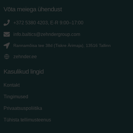
Võta meiega ühendust
+372 5380 4203, E-R 9:00–17:00
info.baltics@zehndergroup.com
Rannamõisa tee 38d (Tiskre Ärimaja), 13516 Tallinn
zehnder.ee
Kasulikud lingid
Kontakt
Tingimused
Privaatsuspoliitika
Tühista tellimusteenus