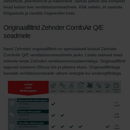
õietolmust, peentolmust ja bakteritest. Samas pakub see komplekt
head kaitset teie ventilatsiooniseadmele. Kõik selleks, et saaksite
lõõgastuda ja nautida hügieenilist kodu.
Originaalfiltrid Zehnder ComfoAir Q/E
seadmele
Need Zehnderi originaalfiltrid on spetsiaalselt loodud Zehnder
ComfoAir Q/E ventilatsiooniseadmete jaoks. Lisaks sobivad need
mitmete teiste Zehnderi ventilatsioonisüsteemidega. Originaalfiltrid
tagavad süsteemi tõhusa töö ja pikema eluea. Originaalfiltritega
kasutab ventilatsiooniseade vähem energiat kui analoogfiltritega.