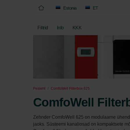
Estonia
ET
Filtrid
Info
KKK
Pealeht
ComfoWell Filterbox 625
ComfoWell Filter
Zehnder ComfoWell 625 on modulaarne ühendu
jaoks. Süsteemi kanaliosad on kompaktsete mõ