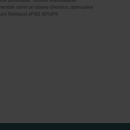
tne puhastada. Torustik ühendatakse
mponentide vahel on otsene ühendus. optimaalne
ni filtriklassi ePM1 90%/F9