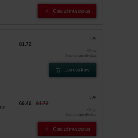
Osta tellimusteenus
EUR
81.72
KM-ga
ilma transpordikuluta
Lisa ostukorvi
EUR
69.46
81.72
ine
KM-ga
ilma transpordikuluta
Osta tellimusteenus