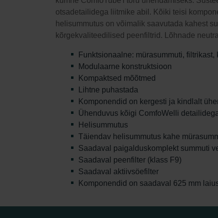
kümne ComfoTube'i toru ühendamiseks. Süstee
otsadetailidega liitmike abil. Kõiki teisi kom
helisummutus on võimalik saavutada kahest sum
kõrgekvaliteedilised peenfiltrid. Lõhnade neutral
Funktsionaalne: mürasummuti, filtrikast, 
Modulaarne konstruktsioon
Kompaktsed mõõtmed
Lihtne puhastada
Komponendid on kergesti ja kindlalt ühen
Ühenduvus kõigi ComfoWelli detailideg
Helisummutus
Täiendav helisummutus kahe mürasummu
Saadaval paigalduskomplekt summuti v
Saadaval peenfilter (klass F9)
Saadaval aktiivsöefilter
Komponendid on saadaval 625 mm laius