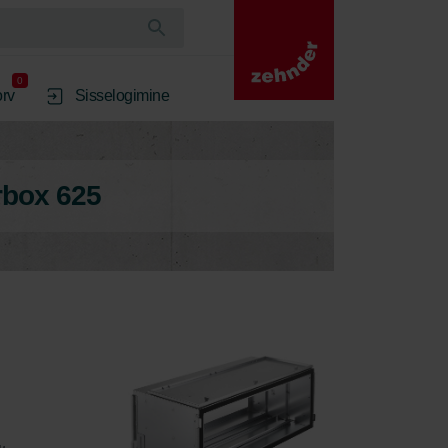
0
rv
Sisselogimine
rbox 625
 