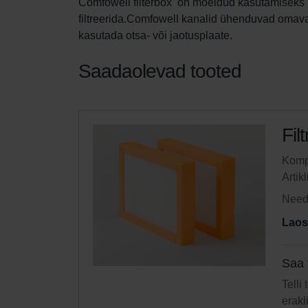
Comfowell filterbox  on mõeldud kasutamiseks 
filtreerida.Comfowell kanalid ühenduvad omavah
kasutada otsa- või jaotusplaate.
Saadaolevad tooted
Fil
Kompl
Artik
Need 
Laos
Saa 
Telli
erakl