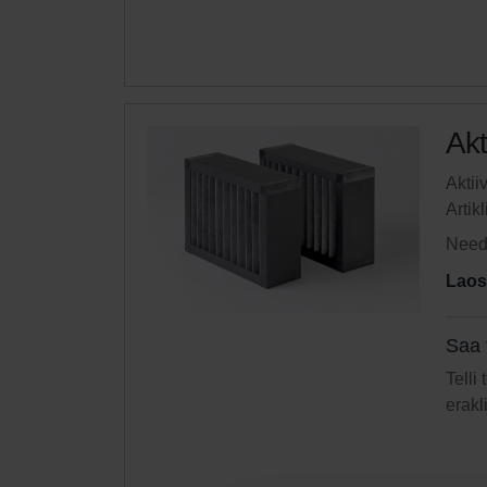
Akt
Aktii
Artik
Need 
Laos
Saa 
Telli
erakl