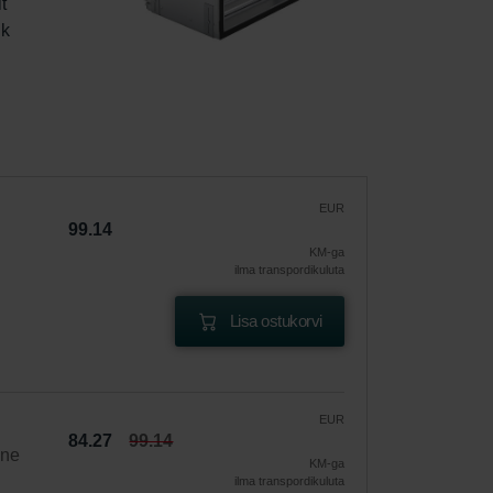
t 
k  
EUR
99.14
KM-ga
ilma transpordikuluta
Lisa ostukorvi
EUR
84.27
99.14
ine
KM-ga
ilma transpordikuluta