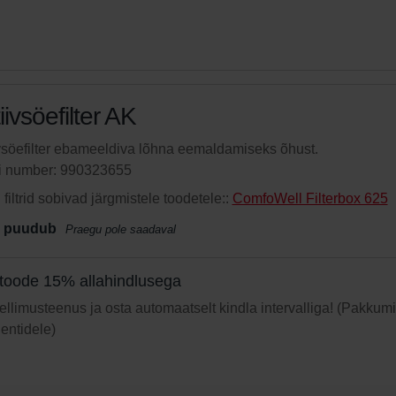
iivsöefilter AK
vsöefilter ebameeldiva lõhna eemaldamiseks õhust.
li number: 990323655
filtrid sobivad järgmistele toodetele::
ComfoWell Filterbox 625
 puudub
Praegu pole saadaval
toode 15% allahindlusega
 tellimusteenus ja osta automaatselt kindla intervalliga! (Pakkum
ientidele)