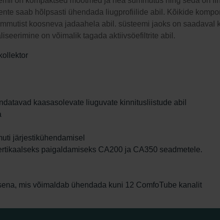
mil on kompaktsed mõõtmed ja hea summutus ning seda on lih
ponente saab hõlpsasti ühendada liugprofiilide abil. Kõikide ko
mutist koosneva jadaahela abil. süsteemi jaoks on saadaval ku
iseerimine on võimalik tagada aktiivsöefiltrite abil.
kollektor
datavad kaasasolevate liuguvate kinnitusliistude abil
a
ti järjestikühendamisel
ertikaalseks paigaldamiseks CA200 ja CA350 seadmetele.
ena, mis võimaldab ühendada kuni 12 ComfoTube kanalit