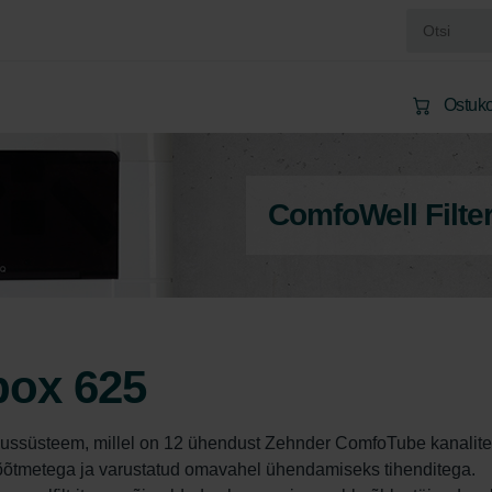
Ostuko
ComfoWell Filte
box 625
ssüsteem, millel on 12 ühendust Zehnder ComfoTube kanalite
õtmetega ja varustatud omavahel ühendamiseks tihenditega. 