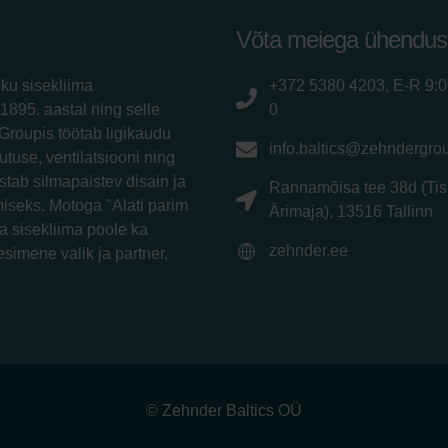
Võta meiega ühendus
iku sisekliima
+372 5380 4203, E-R 9:
1895. aastal ning selle
0
Groupis töötab ligikaudu
info.baltics@zehndergro
utuse, ventilatsiooni ning
tab silmapaistev disain ja
Rannamõisa tee 38d (Tis
iseks. Motoga "Alati parim
Ärimaja), 13516 Tallinn
a sisekliima poole ka
zehnder.ee
esimene valik ja partner,
© Zehnder Baltics OÜ