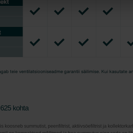
 625 kohta
osneb summutist, peenfiltrist, aktiivsöefiltrist ja kollektork