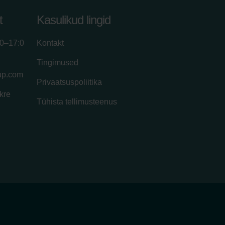
t
Kasulikud lingid
00–17:0
Kontakt
Tingimused
up.com
Privaatsuspoliitika
kre
Tühista tellimusteenus