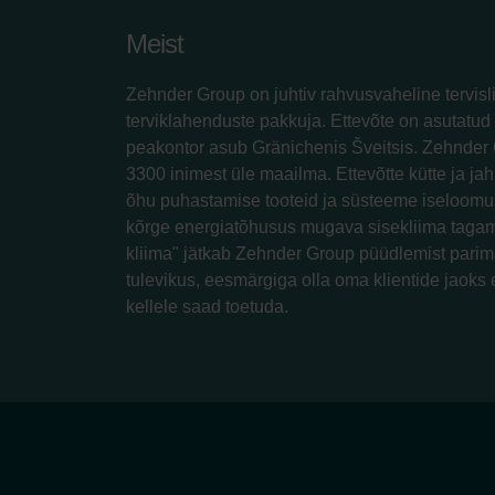
Meist
Zehnder Group on juhtiv rahvusvaheline tervisl
terviklahenduste pakkuja. Ettevõte on asutatud 
peakontor asub Gränichenis Šveitsis. Zehnder 
3300 inimest üle maailma. Ettevõtte kütte ja jah
õhu puhastamise tooteid ja süsteeme iseloomus
kõrge energiatõhusus mugava sisekliima tagam
kliima" jätkab Zehnder Group püüdlemist parim
tulevikus, eesmärgiga olla oma klientide jaoks 
kellele saad toetuda.