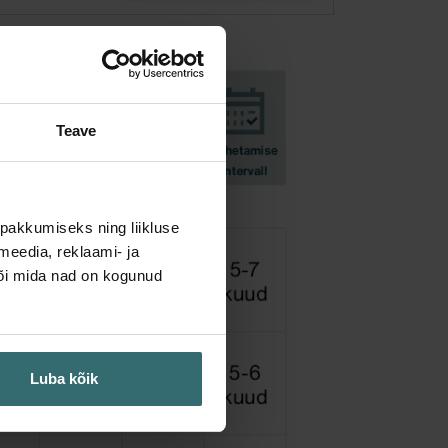
Teave
pakkumiseks ning liikluse
meedia, reklaami- ja
või mida nad on kogunud
Luba kõik