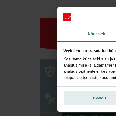
Nõusolek
Veebilehel on kasutatud küp
Kasutame küpsiseid sisu ja r
analüüsimiseks. Edastame tea
analüüsipartneritele, kes võ
teiepoolse teenuste kasutami
Keeldu