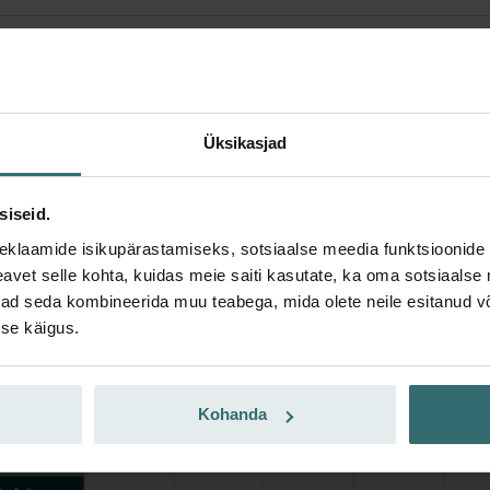
Üksikasjad
siseid.
eklaamide isikupärastamiseks, sotsiaalse meedia funktsioonide 
vet selle kohta, kuidas meie saiti kasutate, ka oma sotsiaalse 
ivad seda kombineerida muu teabega, mida olete neile esitanud 
se käigus.
Kohanda