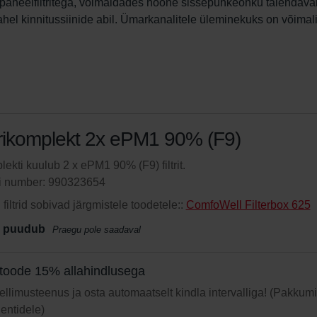
paneelfiltritega, võimaldades hoone sissepuhkeõhku täiendaval
el kinnitussiinide abil. Ümarkanalitele üleminekuks on võimali
trikomplekt 2x ePM1 90% (F9)
ekti kuulub 2 x ePM1 90% (F9) filtrit.
li number: 990323654
filtrid sobivad järgmistele toodetele::
ComfoWell Filterbox 625
 puudub
Praegu pole saadaval
toode 15% allahindlusega
 tellimusteenus ja osta automaatselt kindla intervalliga! (Pakkum
ientidele)