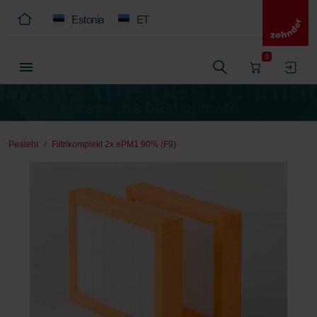
Estonia
ET
0
Pealeht
Filtrikomplekt 2x ePM1 90% (F9)