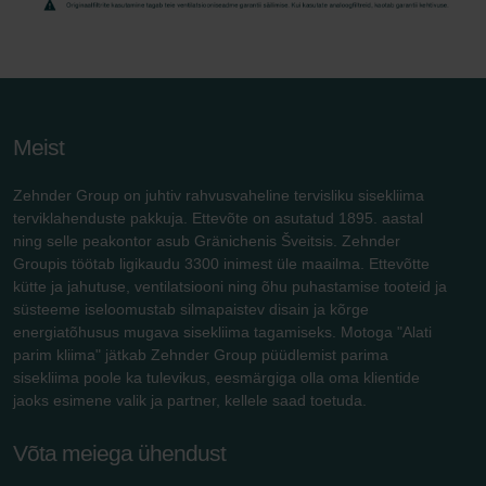
Meist
Zehnder Group on juhtiv rahvusvaheline tervisliku sisekliima
terviklahenduste pakkuja. Ettevõte on asutatud 1895. aastal
ning selle peakontor asub Gränichenis Šveitsis. Zehnder
Groupis töötab ligikaudu 3300 inimest üle maailma. Ettevõtte
kütte ja jahutuse, ventilatsiooni ning õhu puhastamise tooteid ja
süsteeme iseloomustab silmapaistev disain ja kõrge
energiatõhusus mugava sisekliima tagamiseks. Motoga "Alati
parim kliima" jätkab Zehnder Group püüdlemist parima
sisekliima poole ka tulevikus, eesmärgiga olla oma klientide
jaoks esimene valik ja partner, kellele saad toetuda.
Võta meiega ühendust