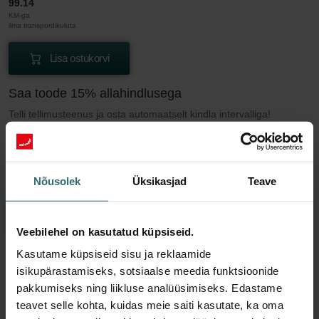
99.14
KM-ga
ilma transpordikuluta
Lisa ostukorvi
Saa toode 15% allahindlusega
Telli tellimusteenus ja osta automaatselt kindla intervalliga!
(Pakkumine eraklientidele)
EUR
84.27
99.14
KM-ga
Nõusolek
Üksikasjad
Teave
ilma transpordikuluta
Osta tellimusteenus
Veebilehel on kasutatud küpsiseid.
Kasutame küpsiseid sisu ja reklaamide
isikupärastamiseks, sotsiaalse meedia funktsioonide
Rohkem infot meie Filtrikomplekt 2x ePM1
pakkumiseks ning liikluse analüüsimiseks. Edastame
90% (F9) kohta
teavet selle kohta, kuidas meie saiti kasutate, ka oma