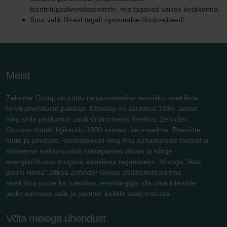
tsentrifugaalventilaatoritele, mis tagavad vaikse keskkonna.
Suur valik filtreid tagab optimaalse õhukvaliteedi.
Meist
Zehnder Group on juhtiv rahvusvaheline tervisliku sisekliima
terviklahenduste pakkuja. Ettevõte on asutatud 1895. aastal
ning selle peakontor asub Gränichenis Šveitsis. Zehnder
Groupis töötab ligikaudu 3300 inimest üle maailma. Ettevõtte
kütte ja jahutuse, ventilatsiooni ning õhu puhastamise tooteid ja
süsteeme iseloomustab silmapaistev disain ja kõrge
energiatõhusus mugava sisekliima tagamiseks. Motoga "Alati
parim kliima" jätkab Zehnder Group püüdlemist parima
sisekliima poole ka tulevikus, eesmärgiga olla oma klientide
jaoks esimene valik ja partner, kellele saad toetuda.
Võta meiega ühendust