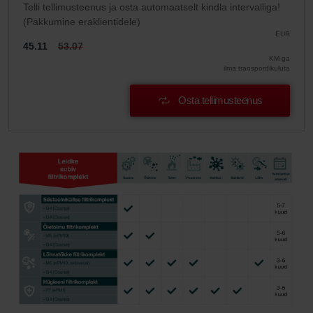
Telli tellimusteenus ja osta automaatselt kindla intervalliga!
(Pakkumine eraklientidele)
EUR
45.11
53.07
KM-ga
ilma transpordikuluta
Osta tellimusteenus