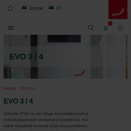
Estonia
ET
0
EVO 3 / 4
Pealeht
EVO 3 / 4
EVO 3 / 4
Zehnder EVO on üks kõige kompaktsemaid ja 
mitmekülgsemaid ventilatsiooniseadmeid, mis 
sobib ideaalselt erinevat tüüpi eluruumidesse, 