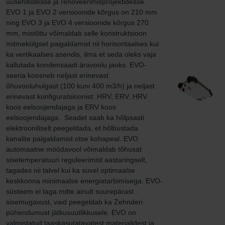
uusehitistesse ja renoveerimisprojektidesse. 
EVO 1 ja EVO 2 versioonide kõrgus on 210 mm 
ning EVO 3 ja EVO 4 versioonide kõrgus 270 
mm, mistõttu võimaldab selle konstruktsioon 
mitmekülgset paigaldamist nii horisontaalses kui 
ka vertikaalses asendis, ilma et seda oleks vaja 
kallutada kondensaadi äravoolu jaoks. EVO-
seeria koosneb neljast erinevast 
õhuvooluhulgast (100 kuni 400 m3/h) ja neljast 
erinevast konfiguratsioonist: HRV, ERV, HRV 
koos eelsoojendajaga ja ERV koos 
eelsoojendajaga.  Seadet saab ka hõlpsasti 
elektrooniliselt peegeldada, et hõlbustada 
kanalite paigaldamist otse kohapeal. EVO 
automaatne möödavool võimaldab tõhusat 
sisetemperatuuri reguleerimist aastaringselt, 
tagades nii talvel kui ka suvel optimaalse 
keskkonna minimaalse energiatarbimisega. EVO-
süsteem ei taga mitte ainult suurepärast 
sisemugavust, vaid peegeldab ka Zehnderi 
pühendumust jätkusuutlikkusele. EVO on 
valmistatud taaskasutatavatest materjalidest ja 