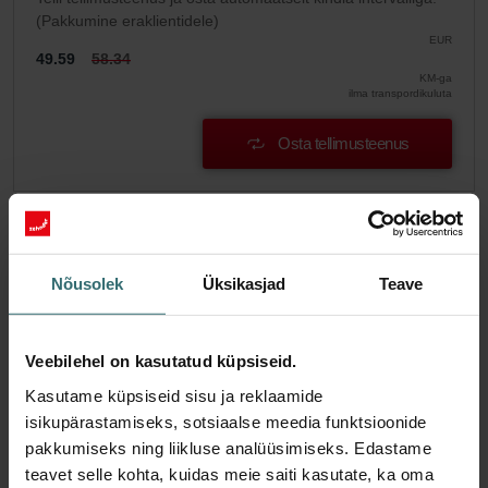
(Pakkumine eraklientidele)
EUR
49.59
58.34
KM-ga
ilma transpordikuluta
Osta tellimusteenus
Nõusolek
Üksikasjad
Teave
Veebilehel on kasutatud küpsiseid.
Kasutame küpsiseid sisu ja reklaamide
isikupärastamiseks, sotsiaalse meedia funktsioonide
pakkumiseks ning liikluse analüüsimiseks. Edastame
teavet selle kohta, kuidas meie saiti kasutate, ka oma