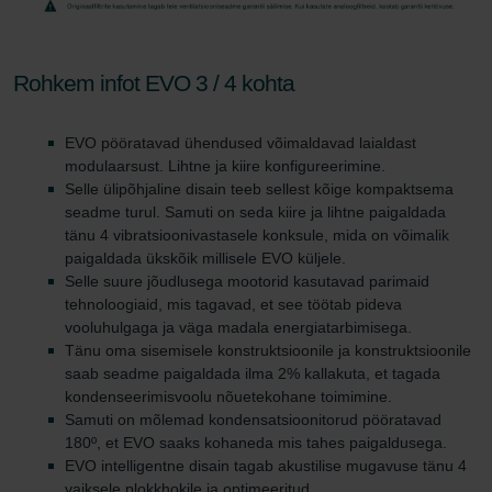
Rohkem infot EVO 3 / 4 kohta
EVO pööratavad ühendused võimaldavad laialdast
modulaarsust. Lihtne ja kiire konfigureerimine.
Selle ülipõhjaline disain teeb sellest kõige kompaktsema
seadme turul. Samuti on seda kiire ja lihtne paigaldada
tänu 4 vibratsioonivastasele konksule, mida on võimalik
paigaldada ükskõik millisele EVO küljele.
Selle suure jõudlusega mootorid kasutavad parimaid
tehnoloogiaid, mis tagavad, et see töötab pideva
vooluhulgaga ja väga madala energiatarbimisega.
Tänu oma sisemisele konstruktsioonile ja konstruktsioonile
saab seadme paigaldada ilma 2% kallakuta, et tagada
kondenseerimisvoolu nõuetekohane toimimine.
Samuti on mõlemad kondensatsioonitorud pööratavad
180º, et EVO saaks kohaneda mis tahes paigaldusega.
EVO intelligentne disain tagab akustilise mugavuse tänu 4
vaiksele plokkhokile ja optimeeritud