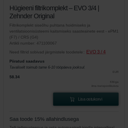
Hügieeni filtrikomplekt – EVO 3/4 |
Zehnder Original
Filtrikomplekt siseõhu puhtana hoidmiseks ja
ventilatsioonisüsteemi kaitsmiseks saasteainete eest - ePM1
(F7) / CRS (G4)
Artikli number: 471100067
EVO 3 / 4
Need filtrid sobivad järgmistele toodetele::
Piiratud saadavus
Tavaliselt toimub tarne 6-10 tööpäeva jooksul.
EUR
58.34
KM-ga
ilma transpordikuluta
Lisa ostukorvi
Saa toode 15% allahindlusega
Telli tellimusteenus ja osta automaatselt kindla intervalliga!