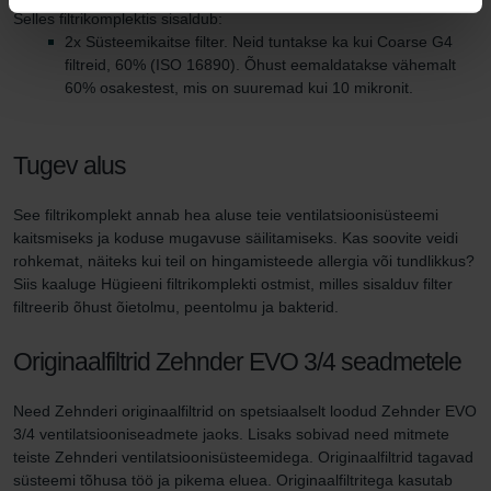
Selles filtrikomplektis sisaldub:
2x Süsteemikaitse filter. Neid tuntakse ka kui Coarse G4
filtreid, 60% (ISO 16890). Õhust eemaldatakse vähemalt
60% osakestest, mis on suuremad kui 10 mikronit.
Tugev alus
See filtrikomplekt annab hea aluse teie ventilatsioonisüsteemi
kaitsmiseks ja koduse mugavuse säilitamiseks. Kas soovite veidi
rohkemat, näiteks kui teil on hingamisteede allergia või tundlikkus?
Siis kaaluge Hügieeni filtrikomplekti ostmist, milles sisalduv filter
filtreerib õhust õietolmu, peentolmu ja bakterid.
Originaalfiltrid Zehnder EVO 3/4 seadmetele
Need Zehnderi originaalfiltrid on spetsiaalselt loodud Zehnder EVO
3/4 ventilatsiooniseadmete jaoks. Lisaks sobivad need mitmete
teiste Zehnderi ventilatsioonisüsteemidega. Originaalfiltrid tagavad
süsteemi tõhusa töö ja pikema eluea. Originaalfiltritega kasutab