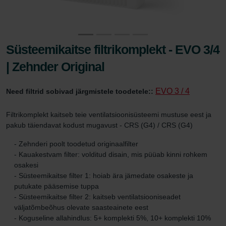
Süsteemikaitse filtrikomplekt - EVO 3/4
| Zehnder Original
EVO 3 / 4
Need filtrid sobivad järgmistele toodetele::
Filtrikomplekt kaitseb teie ventilatsioonisüsteemi mustuse eest ja
pakub täiendavat kodust mugavust - CRS (G4) / CRS (G4)
- Zehnderi poolt toodetud originaalfilter
- Kauakestvam filter: volditud disain, mis püüab kinni rohkem
osakesi
- Süsteemikaitse filter 1: hoiab ära jämedate osakeste ja
putukate pääsemise tuppa
- Süsteemikaitse filter 2: kaitseb ventilatsiooniseadet
väljatõmbeõhus olevate saasteainete eest
- Koguseline allahindlus: 5+ komplekti 5%, 10+ komplekti 10%