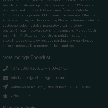
terviklahenduste pakkuja. Ettevõte on asutatud 1895. aastal
ning selle peakontor asub Gränichenis Šveitsis. Zehnder
Groupis töötab ligikaudu 3300 inimest üle maailma. Ettevõtte
kütte ja jahutuse, ventilatsiooni ning õhu puhastamise tooteid ja
süsteeme iseloomustab silmapaistev disain ja kõrge
energiatõhusus mugava sisekliima tagamiseks. Motoga "Alati
parim kliima" jätkab Zehnder Group püüdlemist parima
sisekliima poole ka tulevikus, eesmärgiga olla oma klientide
jaoks esimene valik ja partner, kellele saad toetuda.
Võta meiega ühendust
+372 5380 4203, E-R 9:00–17:00
info.baltics@zehndergroup.com
Rannamõisa tee 38d (Tiskre Ärimaja), 13516 Tallinn
zehnder.ee
Kasulikud lingid