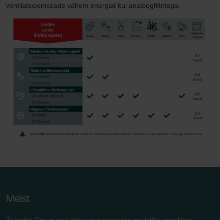
ventilatsiooniseade vähem energiat kui analoogfiltritega.
Meist
Zehnder Group on juhtiv rahvusvaheline tervisliku sisekliima