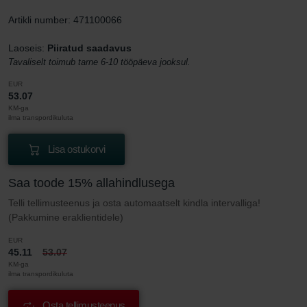
Artikli number: 471100066
Laoseis:
Piiratud saadavus
Tavaliselt toimub tarne 6-10 tööpäeva jooksul.
EUR
53.07
KM-ga
ilma transpordikuluta
Lisa ostukorvi
Saa toode 15% allahindlusega
Telli tellimusteenus ja osta automaatselt kindla intervalliga!
(Pakkumine eraklientidele)
EUR
45.11
53.07
KM-ga
ilma transpordikuluta
Osta tellimusteenus