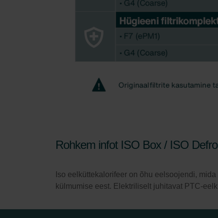
Rohkem infot ISO Box / ISO Defro
Iso eelküttekalorifeer on õhu eelsoojendi, mid
külmumise eest. Elektriliselt juhitavat PTC-eel