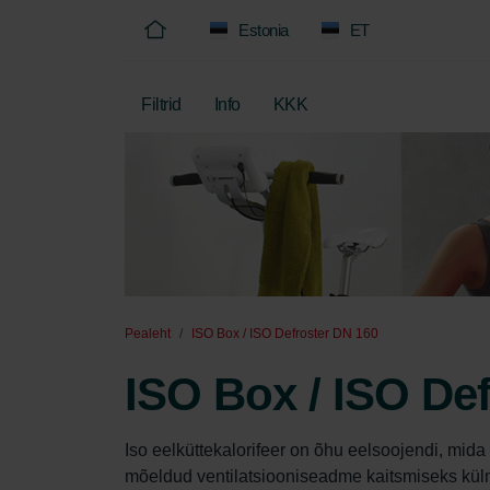
Estonia
ET
Filtrid
Info
KKK
Pealeht
ISO Box / ISO Defroster DN 160
ISO Box / ISO De
Iso eelküttekalorifeer on õhu eelsoojendi, mida
mõeldud ventilatsiooniseadme kaitsmiseks külmum