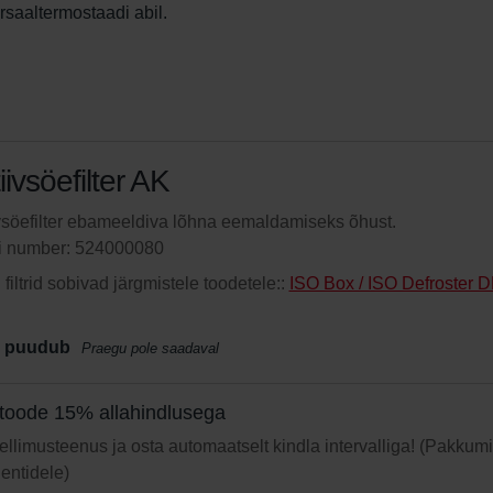
saaltermostaadi abil.
iivsöefilter AK
vsöefilter ebameeldiva lõhna eemaldamiseks õhust.
li number: 524000080
filtrid sobivad järgmistele toodetele::
ISO Box / ISO Defroster 
 puudub
Praegu pole saadaval
toode 15% allahindlusega
 tellimusteenus ja osta automaatselt kindla intervalliga! (Pakkum
ientidele)