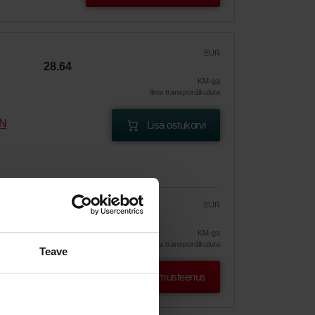
EUR
28.64
KM-ga
ilma transpordikuluta
DN
Lisa ostukorvi
EUR
24.35
28.64
ine
KM-ga
ilma transpordikuluta
Teave
Osta tellimusteenus