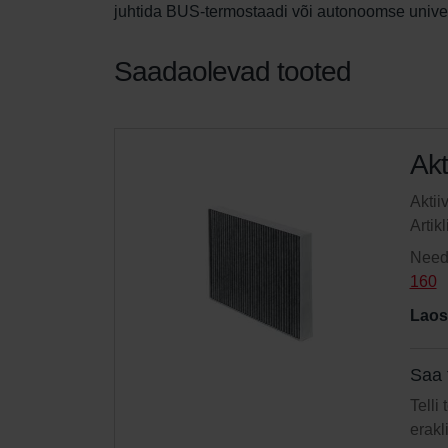
juhtida BUS-termostaadi või autonoomse univer
Saadaolevad tooted
Akt
Aktii
Artik
Need 
160
Laos
Saa 
Telli
erakl