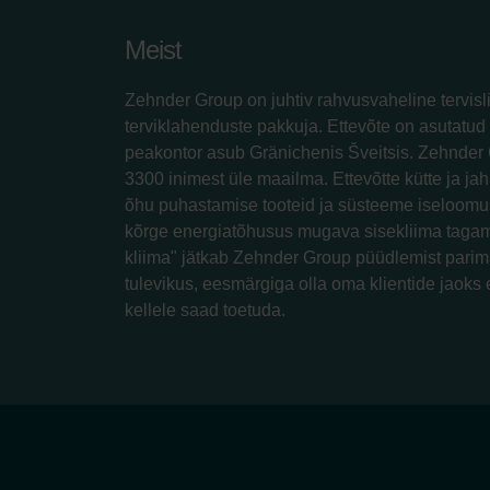
Meist
Zehnder Group on juhtiv rahvusvaheline tervisl
terviklahenduste pakkuja. Ettevõte on asutatud 
peakontor asub Gränichenis Šveitsis. Zehnder 
3300 inimest üle maailma. Ettevõtte kütte ja jah
õhu puhastamise tooteid ja süsteeme iseloomus
kõrge energiatõhusus mugava sisekliima tagam
kliima" jätkab Zehnder Group püüdlemist parim
tulevikus, eesmärgiga olla oma klientide jaoks 
kellele saad toetuda.