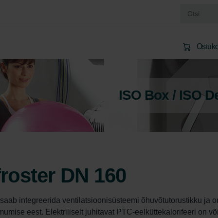
Ostuko
ISO Box / ISO D
froster DN 160
 saab integreerida ventilatsioonisüsteemi õhuvõtutorustikku ja o
ise eest. Elektriliselt juhitavat PTC-eelküttekalorifeeri on võ