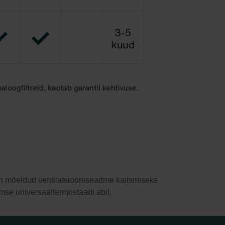
 on mõeldud ventilatsiooniseadme kaitsmiseks
omse universaaltermostaadi abil.