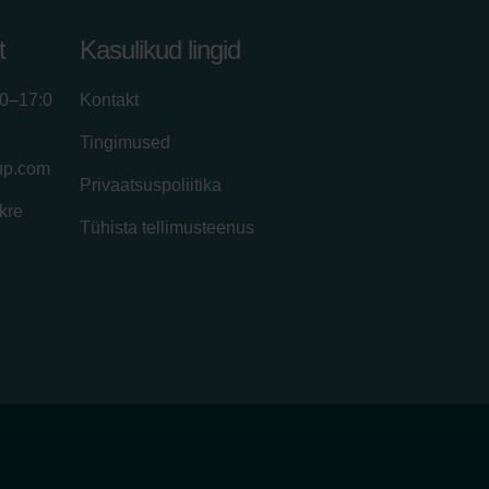
t
Kasulikud lingid
00–17:0
Kontakt
Tingimused
up.com
Privaatsuspoliitika
kre
Tühista tellimusteenus