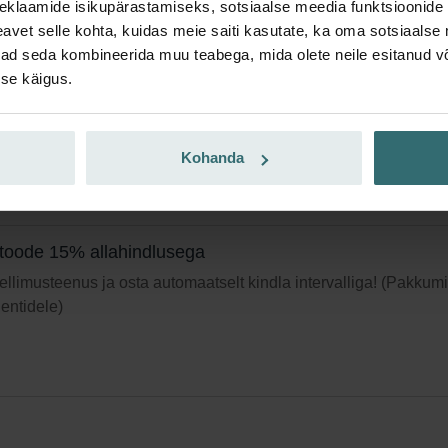
eklaamide isikupärastamiseks, sotsiaalse meedia funktsioonide 
vet selle kohta, kuidas meie saiti kasutate, ka oma sotsiaalse 
ter Coarse 30% (G3)
ivad seda kombineerida muu teabega, mida olete neile esitanud 
se käigus.
ekti kuulub 1 x Coarse 30% (G3) filter.
li number: 524000810
filtrid sobivad järgmistele toodetele::
ISO Box / ISO Defroster 
Kohanda
 puudub
Praegu pole saadaval
toode 15% allahindlusega
 tellimusteenus ja osta automaatselt kindla intervalliga! (Pakkum
ientidele)