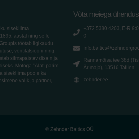
Võta meiega ühendus
iku sisekliima
+372 5380 4203, E-R 9:
1895. aastal ning selle
0
Groupis töötab ligikaudu
info.baltics@zehndergro
utuse, ventilatsiooni ning
tab silmapaistev disain ja
Rannamõisa tee 38d (Tis
iseks. Motoga "Alati parim
Ärimaja), 13516 Tallinn
a sisekliima poole ka
zehnder.ee
esimene valik ja partner,
© Zehnder Baltics OÜ