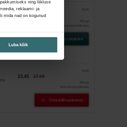
pakkumiseks ning liikluse
meedia, reklaami- ja
EUR
27.59
või mida nad on kogunud
KM-ga
ilma transpordikuluta
DN
Lisa ostukorvi
Luba kõik
EUR
23.45
27.59
ine
KM-ga
ilma transpordikuluta
Osta tellimusteenus