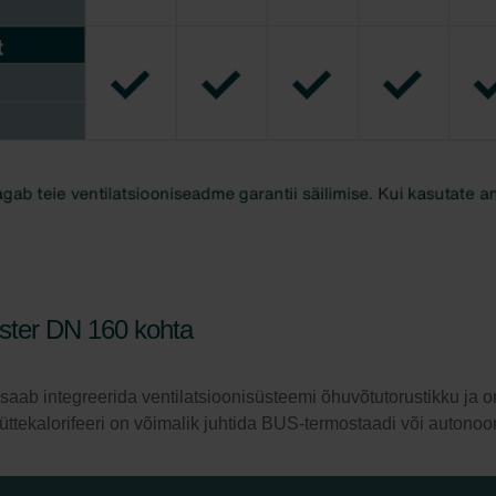
ster DN 160 kohta
a saab integreerida ventilatsioonisüsteemi õhuvõtutorustikku ja
küttekalorifeeri on võimalik juhtida BUS-termostaadi või autono