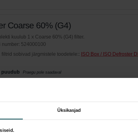
ter Coarse 60% (G4)
ekti kuulub 1 x Coarse 60% (G4) filter.
li number: 524000100
filtrid sobivad järgmistele toodetele::
ISO Box / ISO Defroster 
 puudub
Praegu pole saadaval
toode 15% allahindlusega
 tellimusteenus ja osta automaatselt kindla intervalliga! (Pakkum
ientidele)
Üksikasjad
siseid.