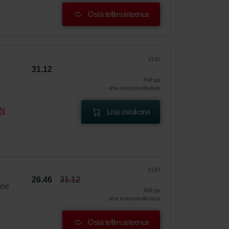
Osta tellimusteenus
EUR
31.12
KM-ga
ilma transpordikuluta
DN
Lisa ostukorvi
EUR
26.46
31.12
ine
KM-ga
ilma transpordikuluta
Osta tellimusteenus