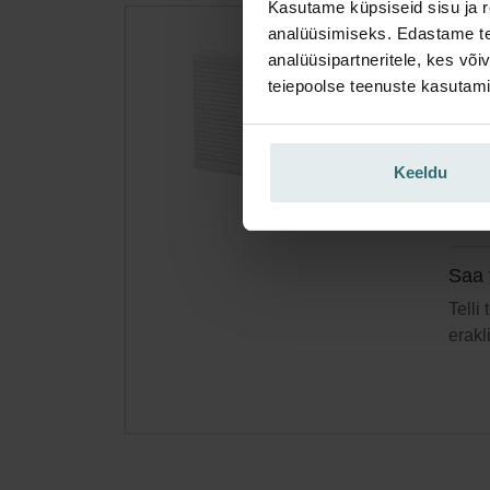
Kasutame küpsiseid sisu ja r
analüüsimiseks. Edastame tea
Fil
analüüsipartneritele, kes võ
teiepoolse teenuste kasutami
Kompl
Artik
Need 
Keeldu
160
Laos
Saa 
Telli
erakl