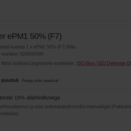
ter ePM1 50% (F7)
ekti kuulub 1 x ePM1 50% (F7) filter.
li number: 524000090
filtrid sobivad järgmistele toodetele::
ISO Box / ISO Defroster 
 puudub
Praegu pole saadaval
toode 15% allahindlusega
 tellimusteenus ja osta automaatselt kindla intervalliga! (Pakkum
ientidele)