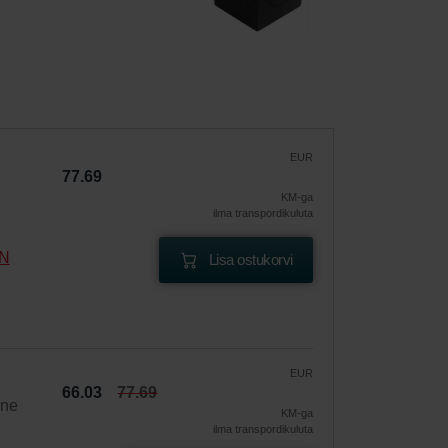
EUR
77.69
KM-ga
ilma transpordikuluta
DN
Lisa ostukorvi
EUR
66.03
77.69
ine
KM-ga
ilma transpordikuluta