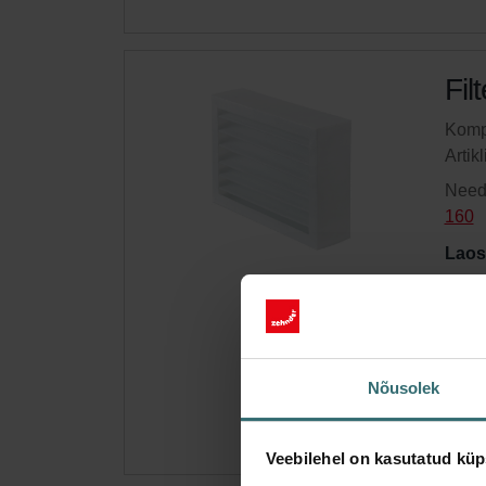
Fil
Kompl
Artik
Need 
160
Laos
Saa 
Telli
erakl
Nõusolek
Veebilehel on kasutatud küp