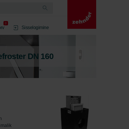
0
rv
Sisselogimine
efroster DN 160
n 
imalik 