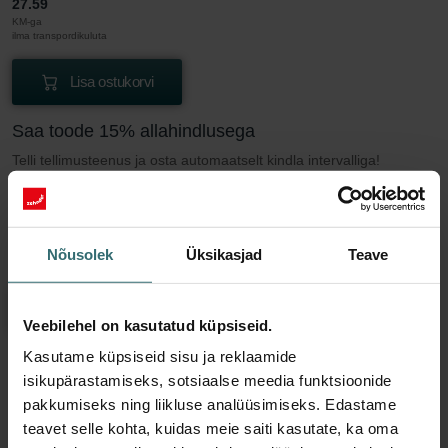
27.59
KM-ga
ilma transpordikuluta
Lisa ostukorvi
Saa toode 15% allahindlusega
Telli tellimusteenus ja osta automaatselt kindla intervalliga!
(Pakkumine eraklientidele)
EUR
23.45
27.59
KM-ga
Nõusolek
Üksikasjad
Teave
ilma transpordikuluta
Osta tellimusteenus
Veebilehel on kasutatud küpsiseid.
Kasutame küpsiseid sisu ja reklaamide
isikupärastamiseks, sotsiaalse meedia funktsioonide
Rohkem infot meie Filter Coarse 30% (G3)
pakkumiseks ning liikluse analüüsimiseks. Edastame
kohta
teavet selle kohta, kuidas meie saiti kasutate, ka oma