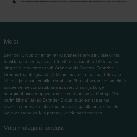
Meist
Zehnder Group on juhtiv rahvusvaheline tervisliku sisekliima
terviklahenduste pakkuja. Ettevõte on asutatud 1895. aastal
ning selle peakontor asub Gränichenis Šveitsis. Zehnder
Groupis töötab ligikaudu 3300 inimest üle maailma. Ettevõtte
kütte ja jahutuse, ventilatsiooni ning õhu puhastamise tooteid ja
süsteeme iseloomustab silmapaistev disain ja kõrge
energiatõhusus mugava sisekliima tagamiseks. Motoga "Alati
parim kliima" jätkab Zehnder Group püüdlemist parima
sisekliima poole ka tulevikus, eesmärgiga olla oma klientide
jaoks esimene valik ja partner, kellele saad toetuda.
Võta meiega ühendust