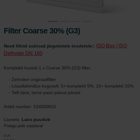
Filter Coarse 30% (G3)
ISO Box / ISO
Need filtrid sobivad järgmistele toodetele::
Defroster DN 160
Komplekti kuulub 1 x Coarse 30% (G3) filter.
- Zehnderi originaalfilter
- Lisaallahindlus koguselt: 5+ komplekti 5%, 10+ komplekti 10%.
- Telli täna, tarne paari päeva pärast
Artikli number: 524000810
Laoseis:
Laos puudub
Praegu pole saadaval
EUR