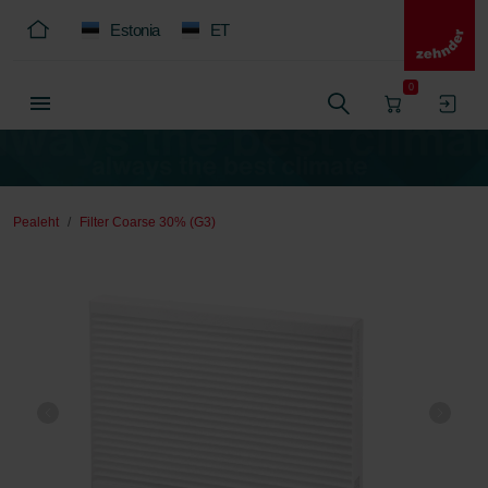
Estonia
ET
0
Pealeht
Filter Coarse 30% (G3)