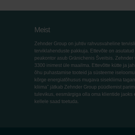
Meist
Zehnder Group on juhtiv rahvusvaheline tervisl
terviklahenduste pakkuja. Ettevõte on asutatud 
peakontor asub Gränichenis Šveitsis. Zehnder 
3300 inimest üle maailma. Ettevõtte kütte ja jah
õhu puhastamise tooteid ja süsteeme iseloomus
kõrge energiatõhusus mugava sisekliima tagam
kliima" jätkab Zehnder Group püüdlemist parim
tulevikus, eesmärgiga olla oma klientide jaoks 
kellele saad toetuda.