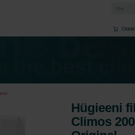
Ostuko
ginal
Hügieeni fi
Climos 200