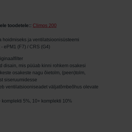
tele toodetele::
Climos 200
a hoidmiseks ja ventilatsioonisüsteemi
t - ePM1 (F7) / CRS (G4)
ginaalfilter
tud disain, mis püüab kinni rohkem osakesi
väikeste osakeste nagu õietolm, (peen)tolm,
ist siseruumidesse
tseb ventilatsiooniseadet väljatõmbeõhus olevate
5+ komplekti 5%, 10+ komplekti 10%