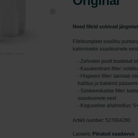
Original
Need filtrid sobivad järgmis
Filtrikomplekt siseõhu puhtan
kaitsmiseks saasteainete ees
- Zehnderi poolt toodetud ori
- Kauakestvam filter: voldi
- Hügieeni filter: takistab 
hallitus ja bakterid pääsem
- Süsteemikaitse filter: kai
saasteainete eest
- Koguseline allahindlus: 
Artikli number: 527004280
Laoseis:
Piiratud saadavus