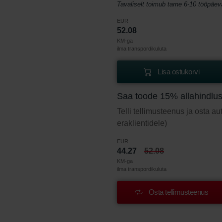
Tavaliselt toimub tarne 6-10 tööpäev
EUR
52.08
KM-ga
ilma transpordikuluta
Lisa ostukorvi
Saa toode 15% allahindlu
Telli tellimusteenus ja osta a
eraklientidele)
EUR
44.27
52.08
KM-ga
ilma transpordikuluta
Osta tellimusteenus