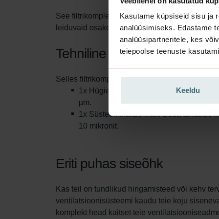
Veebilehel on kasutatud küp
See filtrikomplekt kaitseb teid ja teie ventilat
Kasutame küpsiseid sisu ja r
leiduvaid osakesi ja pikendades filtri eluiga. P
analüüsimiseks. Edastame tea
analüüsipartneritele, kes võ
Tehniline informatsioon
teiepoolse teenuste kasutami
Selles filtrikomplektis sisaldub:
Keeldu
1x Hügieeni filter. Seda tuntakse ka ku
µm.
1x Süsteemikaitse filter. Seda tuntakse
10 mikronit.
Eriti puhas siseõhk
Kas teil on tundlikud hingamisteed või kehv terv
ventilatsioonisüsteemi kaudu teie koju sisenev
komplekt head kaitset teie ventilatsiooniseadme