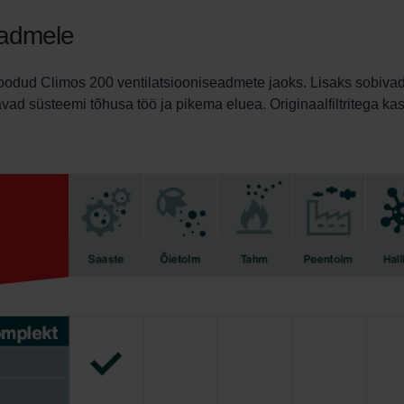
seadmele
t loodud Climos 200 ventilatsiooniseadmete jaoks. Lisaks sobiva
gavad süsteemi tõhusa töö ja pikema eluea. Originaalfiltritega k