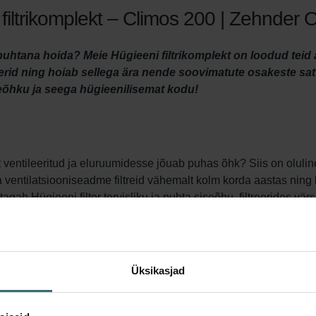
iltrikomplekt – Climos 200 | Zehnder O
htana hoida? Meie Hügieeni filtrikomplekt on loodud teid ai
kterid ning hoiab sellega ära nende soovimatute osakeste sa
õhku ja seega hügieenilisemat kodu!
lt ventileeritud ja eluruumidesse jõuab puhas õhk? Siis on olulin
entilatsiooniseadme filtreid vähemalt kolm korda aastas ning ka
s tagab Hügieeni filter tervisliku ja puhta siseõhu, filtreerides 
enne, kui need teie eluruumidesse jõuavad. Oluline on paigaldada 
õhku.
üsteemikaitse filter, et väljatõmbeõhus olev mustus ei koguneks
me töö vaiksena ja energiatarbimise madalal.
Üksikasjad