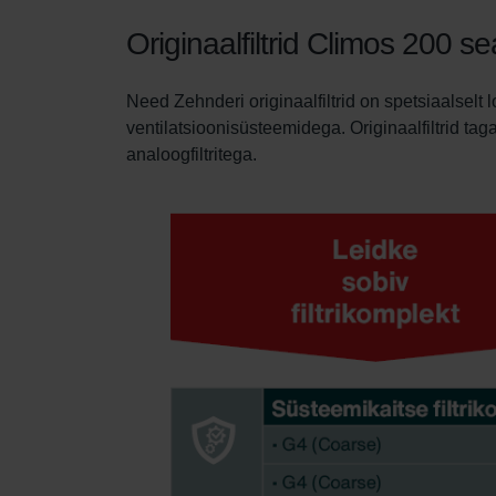
Originaalfiltrid Climos 200 
Need Zehnderi originaalfiltrid on spetsiaalsel
ventilatsioonisüsteemidega. Originaalfiltrid ta
analoogfiltritega.