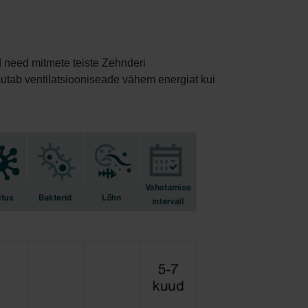
d need mitmete teiste Zehnderi
asutab ventilatsiooniseade vähem energiat kui