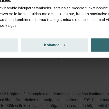
siseid.
sioonisüsteemi umbes kolm kuni neli kuud. Volditud disain suuren
eklaamide isikupärastamiseks, sotsiaalse meedia funktsioonide 
ärast seda perioodi on filtrid juba täitunud ja peaksite need välj
vet selle kohta, kuidas meie saiti kasutate, ka oma sotsiaalse 
ivad seda kombineerida muu teabega, mida olete neile esitanud 
se käigus.
Kohanda
i ePM1 F7, 50% (ISO 16890) filtrit. Õhust eemaldatakse vähemal
 ka kui Coarse G4, 60% (ISO 16890) filtrit. Õhust eemaldatakse
is? Hügieeni filtrikomplekt on ideaalne viis siseõhu kvaliteedi 
ast õhust filtreeritakse muuhulgas välja vähemalt 50% õietolmus
le. Kõik selleks, et saaksite lõõgastuda ja nautida hügieenilist 