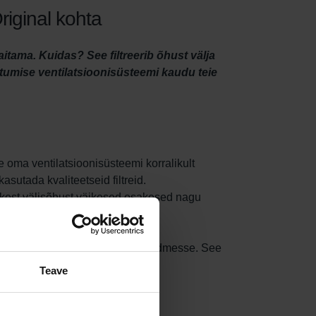
riginal kohta
tama. Kuidas? See filtreerib õhust välja
ttumise ventilatsioonisüsteemi kaudu teie
e oma ventilatsioonisüsteemi korralikult
sutada kvaliteetseid filtreid.
värskest välisõhust väikesed osakesed nagu
see filter sinna poolele, kust
 teie Climos 200 ventilatsiooniseadmesse. See
Teave