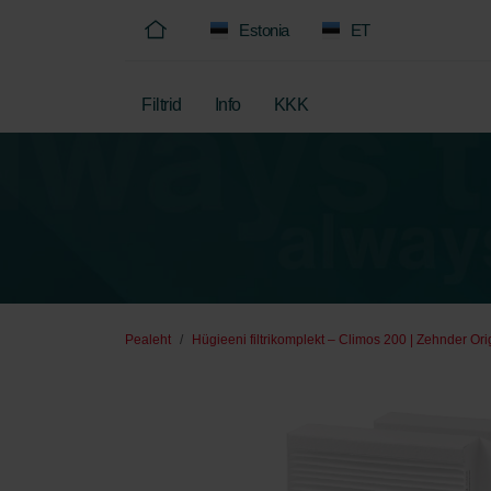
Estonia
ET
Filtrid
Info
KKK
Pealeht
Hügieeni filtrikomplekt – Climos 200 | Zehnder Ori