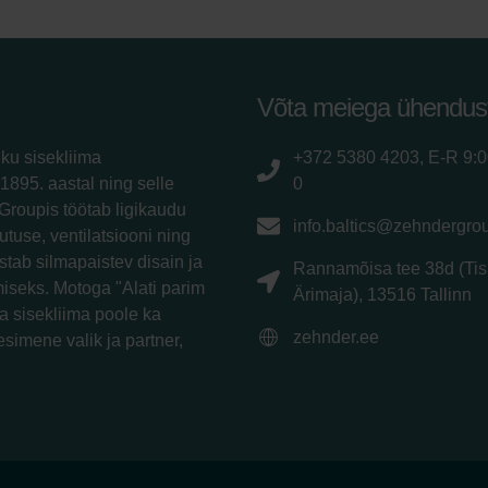
Võta meiega ühendus
iku sisekliima
+372 5380 4203, E-R 9:
1895. aastal ning selle
0
Groupis töötab ligikaudu
info.baltics@zehndergro
utuse, ventilatsiooni ning
tab silmapaistev disain ja
Rannamõisa tee 38d (Tis
iseks. Motoga "Alati parim
Ärimaja), 13516 Tallinn
a sisekliima poole ka
zehnder.ee
esimene valik ja partner,