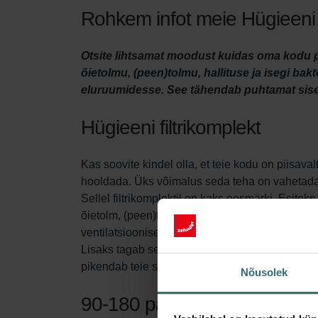
Rohkem infot meie Hügieeni f
Otsite lihtsamat moodust kuidas oma kodu pu
õietolmu, (peen)tolmu, hallituse ja isegi ba
eluruumidesse. See tähendab puhtamat sise
Hügieeni filtrikomplekt
Kas soovite kindel olla, et teie kodu on piisava
hooldada. Üks võimalus seda teha on vahetada v
Sellel filtrikomplektil on kaks eesmärki. Esitek
õietolm, (peen)tolm, hallitus ja isegi bakterid 
ventilatsiooniseade tõmbab sisse värsket välis
Lisaks tagab sellesse filtrikomplekti kuuluv S
pikendab teie süsteemi eluiga ning hoiab sead
Nõusolek
90-180 päeva kaitset