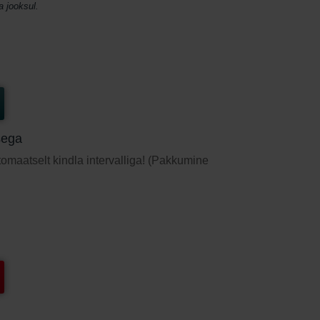
a jooksul.
sega
utomaatselt kindla intervalliga! (Pakkumine