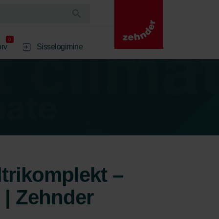
0
rv
Sisselogimine
ltrikomplekt –
 | Zehnder