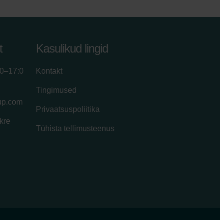
t
Kasulikud lingid
00–17:0
Kontakt
Tingimused
up.com
Privaatsuspoliitika
kre
Tühista tellimusteenus