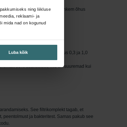
dab filtri pindala, püüdes kinni rohkem õhus
pakkumiseks ning liikluse
a vahetama.
meedia, reklaami- ja
või mida nad on kogunud
Luba kõik
t 50% osakestest suurusvahemikus 0,3 ja 1,0
 vähemalt 60% osakestest, mis on suuremad kui
parandamiseks. See filtrikomplekt tagab, et
t, peentolmust ja bakteritest. Samas pakub see
kodu.