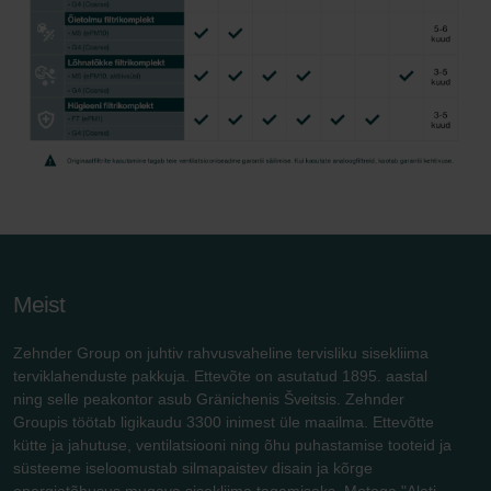
Meist
Zehnder Group on juhtiv rahvusvaheline tervisliku sisekliima
terviklahenduste pakkuja. Ettevõte on asutatud 1895. aastal
ning selle peakontor asub Gränichenis Šveitsis. Zehnder
Groupis töötab ligikaudu 3300 inimest üle maailma. Ettevõtte
kütte ja jahutuse, ventilatsiooni ning õhu puhastamise tooteid ja
süsteeme iseloomustab silmapaistev disain ja kõrge
energiatõhusus mugava sisekliima tagamiseks. Motoga "Alati