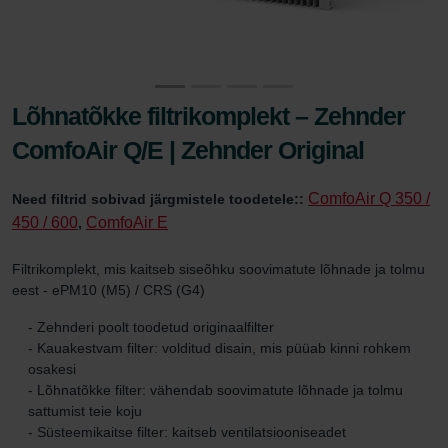
Lõhnatõkke filtrikomplekt – Zehnder
ComfoAir Q/E | Zehnder Original
ComfoAir Q 350 /
Need filtrid sobivad järgmistele toodetele::
450 / 600
ComfoAir E
,
Filtrikomplekt, mis kaitseb siseõhku soovimatute lõhnade ja tolmu
eest - ePM10 (M5) / CRS (G4)
- Zehnderi poolt toodetud originaalfilter
- Kauakestvam filter: volditud disain, mis püüab kinni rohkem
osakesi
- Lõhnatõkke filter: vähendab soovimatute lõhnade ja tolmu
sattumist teie koju
- Süsteemikaitse filter: kaitseb ventilatsiooniseadet