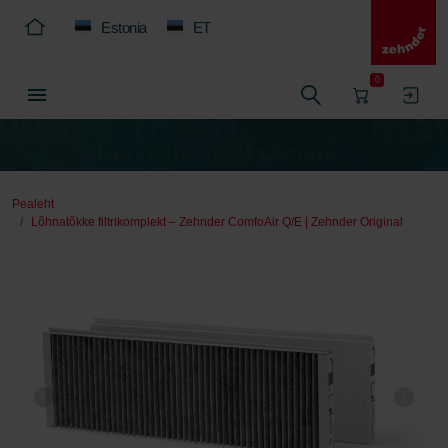
Estonia
ET
0
Pealeht
Lõhnatõkke filtrikomplekt – Zehnder ComfoAir Q/E | Zehnder Original