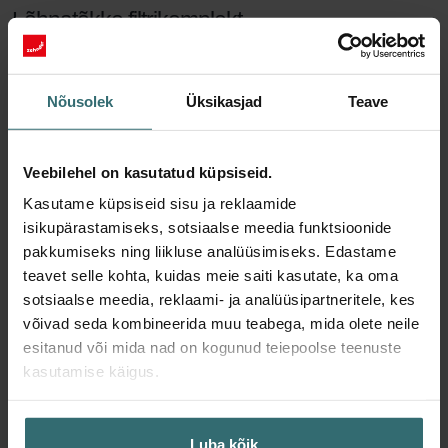
Lõhnatõkke filtrikomplekt
Tervisliku sisekliima jaoks on oluline piisav ventilatsioon. Aga mis
siis, kui naabrite juurest jõuab teieni suitsuhais? Või kui elate talu
Nõusolek
Üksikasjad
Teave
kõrval? Siis on teil tõenäoliselt kiusatus ventilatsiooni maha
keerata, et soovimatud lõhnad väljas püsiks. Zehnderi Lõhnatõkke
filtrikomplektiga pole see enam vajalik.
Lõhnatõkke filter vähendab lõhnu, tolmu ja õietolmu
Veebilehel on kasutatud küpsiseid.
sissepuhkeõhus, muutes teie kodu mugavamaks ja tervislikumaks.
Kasutame küpsiseid sisu ja reklaamide
Samal ajal kaitseb Süsteemikaitse filter teie ventilatsiooniseadet
isikupärastamiseks, sotsiaalse meedia funktsioonide
väljatõmbeõhus olevate saasteainete eest. See hoiab
pakkumiseks ning liikluse analüüsimiseks. Edastame
ventilatsiooniseadme töö energiatõhusa ja vaiksena ning pikendab
teavet selle kohta, kuidas meie saiti kasutate, ka oma
selle eluiga.
sotsiaalse meedia, reklaami- ja analüüsipartneritele, kes
90 päeva kaitset
võivad seda kombineerida muu teabega, mida olete neile
esitanud või mida nad on kogunud teiepoolse teenuste
Lõhnatõkke filtrid vähendavad lõhnu, tolmu ja õietolmu
kasutamise käigus.
sissepuhkeõhus, muutes teie kodu mugavamaks ja tervislikumaks.
Need filtrid kaitsevad teid ja teie ventilatsiooniseadet umbes kolm
kuud. Pärast seda perioodi on Lõhnatõkke filter juba täitunud ja
Luba kõik