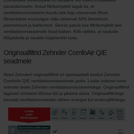
parandamiseks. Antud filtrikomplekt tagab ka, et
ventilatsioonisüsteemi kaudu teie koju sisenevast õhust
filtreeritakse muuhulgas välja vähemalt 50% õietolmust,
peentolmust ja bakteritest. Samas pakub see filtrikomplekt teie
ventilatsiooniseadmele head kaitset. Kõik selleks, et saaksite
lõõgastuda ja nautida hügieenilist kodu.
Originaalfiltrid Zehnder ComfoAir Q/E
seadmele
Need Zehnderi originaalfiltrid on spetsiaalselt loodud Zehnder
ComfoAir Q/E ventilatsiooniseadmete jaoks. Lisaks sobivad need
mitmete teiste Zehnderi ventilatsioonisüsteemidega. Originaalfiltrid
tagavad süsteemi tõhusa töö ja pikema eluea. Originaalfiltritega
kasutab ventilatsiooniseade vähem energiat kui analoogfiltritega.