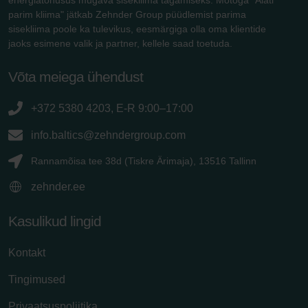
parim kliima" jätkab Zehnder Group püüdlemist parima
sisekliima poole ka tulevikus, eesmärgiga olla oma klientide
jaoks esimene valik ja partner, kellele saad toetuda.
Võta meiega ühendust
+372 5380 4203, E-R 9:00–17:00
info.baltics@zehndergroup.com
Rannamõisa tee 38d (Tiskre Ärimaja), 13516 Tallinn
zehnder.ee
Kasulikud lingid
Kontakt
Tingimused
Privaatsuspoliitika