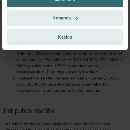
seda saab kergesti asendada.
Sobib kõikidele Zehnder ComfoAir Q/E seeria
ventilatsiooniseadmetele.
Kohanda
Tehniline informatsioon
Keeldu
Selles filtrikomplektis sisaldub:
Lõhnatõkke filter, varasem nimetus ePM10 (ISO 16890).
Vähemalt 50% osakestest suurusvahemikus <10 mikronit
eemaldatakse. Eemaldusfilter (ISO 11155-2) SO2, NO2 ja
NOX gaaside jaoks, > 50% vähendamine on
relativiseeritud. Tuntud ka kui aktiivsöe filter.
Süsteemikaitse filter, varasem nimetus Coarse G4, 60%
(ISO 16890). Õhust eemaldatakse vähemalt 60%
osakestest, mis on suuremad kui 10 mikronit.
Eriti puhas siseõhk
Kas teil on tundlikud hingamisteed või halb tervis? Siis see
Lõhnatõkke filtrikomplekt on ideaalne viis siseõhu kvaliteedi