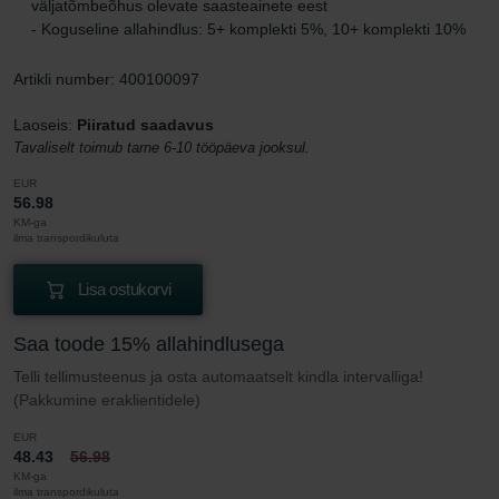
väljatõmbeõhus olevate saasteainete eest
- Koguseline allahindlus: 5+ komplekti 5%, 10+ komplekti 10%
Artikli number: 400100097
Laoseis:
Piiratud saadavus
Tavaliselt toimub tarne 6-10 tööpäeva jooksul.
EUR
56.98
KM-ga
ilma transpordikuluta
Lisa ostukorvi
Saa toode 15% allahindlusega
Telli tellimusteenus ja osta automaatselt kindla intervalliga!
(Pakkumine eraklientidele)
EUR
48.43
56.98
KM-ga
ilma transpordikuluta