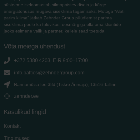
süsteeme iseloomustab silmapaistev disain ja kõrge
energiatõhusus mugava sisekliima tagamiseks. Motoga "Alati
parim kliima" jätkab Zehnder Group püüdlemist parima
sisekliima poole ka tulevikus, eesmärgiga olla oma klientide
jaoks esimene valik ja partner, kellele saad toetuda.
Võta meiega ühendust
+372 5380 4203, E-R 9:00–17:00
info.baltics@zehndergroup.com
Rannamõisa tee 38d (Tiskre Ärimaja), 13516 Tallinn
zehnder.ee
Kasulikud lingid
Kontakt
Tingimused