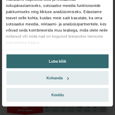
isikupärastamiseks, sotsiaalse meedia funktsioonide
Komplekti kuulub 1 x Coarse 60% (G4) ja 1 x ePM1 50% (F7) filter.
pakkumiseks ning liikluse analüüsimiseks. Edastame
teavet selle kohta, kuidas meie saiti kasutate, ka oma
Coarse 60% ja ePM1 50% põhinevad uue filtristandardi ISO 16890
sotsiaalse meedia, reklaami- ja analüüsipartneritele, kes
klassifikatsioonil. Coarse viitab >10 mikroni osakeste
võivad seda kombineerida muu teabega, mida olete neile
eraldusvõimele ja ePM1 viitab 0,3-1 mikroni osakeste
eraldusvõimele.
esitanud või mida nad on kogunud teiepoolse teenuste
kasutamise käigus.
Coarse 60% tähendab, et vähemalt 60% osakestest
suurusvahemikus >10 mikronit on õhust eraldatud.
Luba kõik
ePM1 50% tähendab, et vähemalt 50% osakestest vahemikus 0,3-
1 mikroni on õhust eraldatud. G4 ja F7 tähistavad varem kasutatud
klassifikatsiooni.
Kohanda
Coarse (G4) filtrit kasutatakse väljapuhkeõhu jaoks.
Keeldu
ePM1 (F7) kasutatakse ruumide sissepuhkeõhu filtreerimiseks.