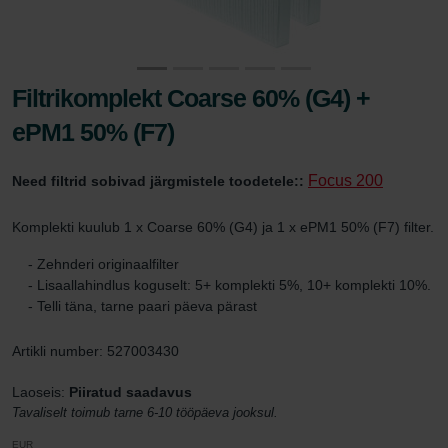
Filtrikomplekt Coarse 60% (G4) +
ePM1 50% (F7)
Focus 200
Need filtrid sobivad järgmistele toodetele::
Komplekti kuulub 1 x Coarse 60% (G4) ja 1 x ePM1 50% (F7) filter.
- Zehnderi originaalfilter
- Lisaallahindlus koguselt: 5+ komplekti 5%, 10+ komplekti 10%.
- Telli täna, tarne paari päeva pärast
Artikli number: 527003430
Laoseis:
Piiratud saadavus
Tavaliselt toimub tarne 6-10 tööpäeva jooksul.
EUR