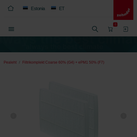
Estonia
ET
0
Pealeht
Filtrikomplekt Coarse 60% (G4) + ePM1 50% (F7)