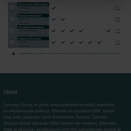
Meist
Zehnder Group on juhtiv rahvusvaheline tervisliku sisekliima
terviklahenduste pakkuja. Ettevõte on asutatud 1895. aastal
ning selle peakontor asub Gränichenis Šveitsis. Zehnder
Groupis töötab ligikaudu 3300 inimest üle maailma. Ettevõtte
kütte ja jahutuse, ventilatsiooni ning õhu puhastamise tooteid ja