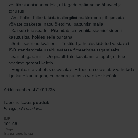
ventilatsiooniseadmetele, et tagada optimaalne õhuvool ja
tõhusus
- Anti Pollen Filter takistab allergilisi reaktsioone põhjustada
võivate osakeste, nagu õietolmu, sattumist majja
- Kaitseb teie seadet: Pikendab teie ventilatsioonisüsteemi
kasutusiga, hoides selle puhtana
- Sertifitseeritud kvaliteet: - Testitud ja heaks kiidetud vastavalt
ISO standarditele usaldusväärse filtreerimise tagamiseks
- Säilitab garantii: - Originaalfiltrite kasutamine tagab, et teie
seadme garantii kehtib
- Regulaarne vahetus soovitatav -Filtreid on soovitatav vahetada
iga kuue kuu tagant, et tagada puhas ja värske siseõhk.
Artikli number: 471011235
Laoseis:
Laos puudub
Praegu pole saadaval
EUR
101.68
KM-ga
ilma transpordikuluta