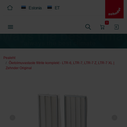
Estonia
ET
0
Pealeht
Õietolmuvastaste filtrite komplekt - LTR-6, LTR-7, LTR-7 Z, LTR-7 XL |
Zehnder Original