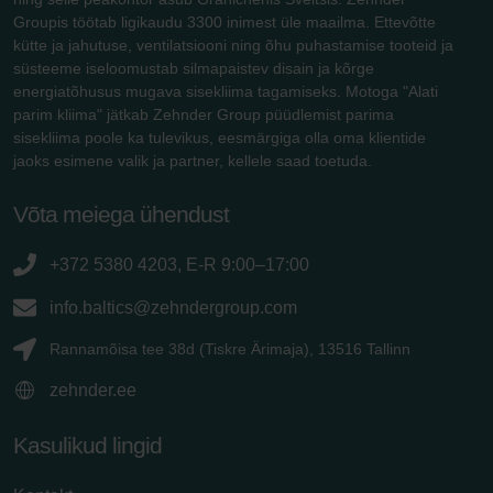
Groupis töötab ligikaudu 3300 inimest üle maailma. Ettevõtte
kütte ja jahutuse, ventilatsiooni ning õhu puhastamise tooteid ja
süsteeme iseloomustab silmapaistev disain ja kõrge
energiatõhusus mugava sisekliima tagamiseks. Motoga "Alati
parim kliima" jätkab Zehnder Group püüdlemist parima
sisekliima poole ka tulevikus, eesmärgiga olla oma klientide
jaoks esimene valik ja partner, kellele saad toetuda.
Võta meiega ühendust
+372 5380 4203, E-R 9:00–17:00
info.baltics@zehndergroup.com
Rannamõisa tee 38d (Tiskre Ärimaja), 13516 Tallinn
zehnder.ee
Kasulikud lingid