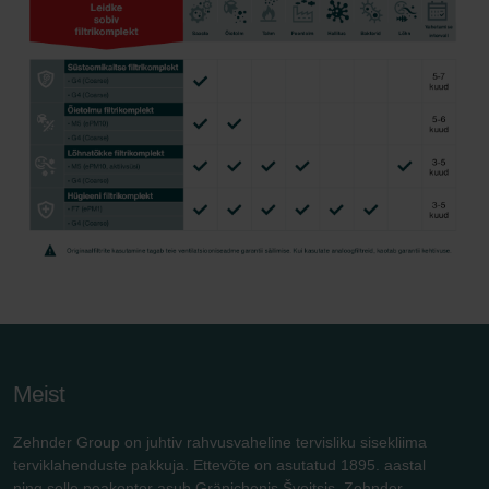
Meist
Zehnder Group on juhtiv rahvusvaheline tervisliku sisekliima
terviklahenduste pakkuja. Ettevõte on asutatud 1895. aastal
ning selle peakontor asub Gränichenis Šveitsis. Zehnder