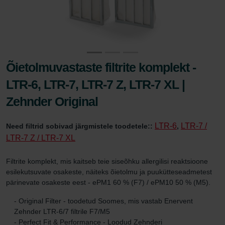
Õietolmuvastaste filtrite komplekt -
LTR-6, LTR-7, LTR-7 Z, LTR-7 XL |
Zehnder Original
LTR-6
LTR-7 /
Need filtrid sobivad järgmistele toodetele::
,
LTR-7 Z / LTR-7 XL
Filtrite komplekt, mis kaitseb teie siseõhku allergilisi reaktsioone
esilekutsuvate osakeste, näiteks õietolmu ja puukütteseadmetest
pärinevate osakeste eest - ePM1 60 % (F7) / ePM10 50 % (M5).
- Original Filter - toodetud Soomes, mis vastab Enervent
Zehnder LTR-6/7 filtrile F7/M5
- Perfect Fit & Performance - Loodud Zehnderi