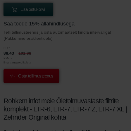
Lisa ostukorvi
Saa toode 15% allahindlusega
Telli tellimusteenus ja osta automaatselt kindla intervalliga!
(Pakkumine eraklientidele)
EUR
86.43
101.68
KM-ga
ilma transpordikuluta
Osta tellimusteenus
Rohkem infot meie Õietolmuvastaste filtrite
komplekt - LTR-6, LTR-7, LTR-7 Z, LTR-7 XL |
Zehnder Original kohta