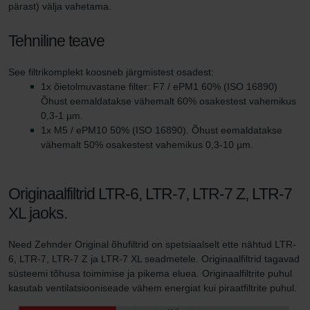
pärast) välja vahetama.
Tehniline teave
See filtrikomplekt koosneb järgmistest osadest:
1x õietolmuvastane filter: F7 / ePM1 60% (ISO 16890)
Õhust eemaldatakse vähemalt 60% osakestest vahemikus
0,3-1 µm.
1x M5 / ePM10 50% (ISO 16890). Õhust eemaldatakse
vähemalt 50% osakestest vahemikus 0,3-10 µm.
Originaalfiltrid LTR-6, LTR-7, LTR-7 Z, LTR-7
XL jaoks.
Need Zehnder Original õhufiltrid on spetsiaalselt ette nähtud LTR-
6, LTR-7, LTR-7 Z ja LTR-7 XL seadmetele. Originaalfiltrid tagavad
süsteemi tõhusa toimimise ja pikema eluea. Originaalfiltrite puhul
kasutab ventilatsiooniseade vähem energiat kui piraatfiltrite puhul.