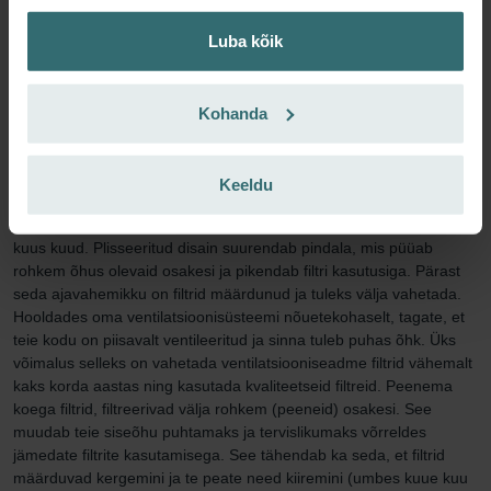
siseõhu kvaliteet, mis võimaldab teil paremini keskenduda, töötada
ja magada.
Luba kõik
Lisaks sisaldab Anti Pollen Filter Set süsteemikaitsefiltrit. See filter
takistab väljatõmmatava siseõhu mustuse kogunemist teie
ventilatsiooniseadmesse. See pikendab teie süsteemi kasutusiga
Kohanda
ja hoiab seadme vaikselt ning vähendab energiatarbimist.
180 päeva kaitse
Keeldu
See filtrikomplekt kaitseb teid ja teie ventilatsioonisüsteemi umbes
kuus kuud. Plisseeritud disain suurendab pindala, mis püüab
rohkem õhus olevaid osakesi ja pikendab filtri kasutusiga. Pärast
seda ajavahemikku on filtrid määrdunud ja tuleks välja vahetada.
Hooldades oma ventilatsioonisüsteemi nõuetekohaselt, tagate, et
teie kodu on piisavalt ventileeritud ja sinna tuleb puhas õhk. Üks
võimalus selleks on vahetada ventilatsiooniseadme filtrid vähemalt
kaks korda aastas ning kasutada kvaliteetseid filtreid. Peenema
koega filtrid, filtreerivad välja rohkem (peeneid) osakesi. See
muudab teie siseõhu puhtamaks ja tervislikumaks võrreldes
jämedate filtrite kasutamisega. See tähendab ka seda, et filtrid
määrduvad kergemini ja te peate need kiiremini (umbes kuue kuu