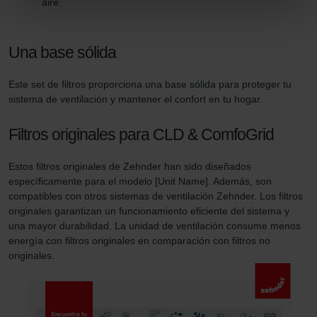
aire.
Zehnder Group Italia S.r.l.: Privacy
Zehnder Group İç Mekan İklimlendirme Sanayi ve Ticaret
Limitet Şirketi: Web Sitesi Çerezleri
Una base sólida
Zehnder Group Nederland bv: Privacyverklaringen
Zehnder Group Sales International: Privacy Policy
Este set de filtros proporciona una base sólida para proteger tu
sistema de ventilación y mantener el confort en tu hogar.
Zehnder Group Schweiz AG: Datenschutz
Zehnder Polska Sp. z o.o.: Oświadczenie o ochronie
Filtros originales para CLD & ComfoGrid
danych Zehnder
Zehnder Group UK Limited: Privacy Policy
Estos filtros originales de Zehnder han sido diseñados
específicamente para el modelo [Unit Name]. Además, son
compatibles con otros sistemas de ventilación Zehnder. Los filtros
originales garantizan un funcionamiento eficiente del sistema y
una mayor durabilidad. La unidad de ventilación consume menos
energía con filtros originales en comparación con filtros no
originales.