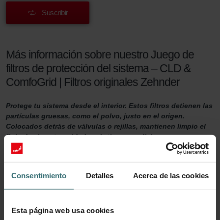
Suscribir
Más información sobre nuestro Juego de
filtros de protección del sistema – CLD &
ComfoGrid | Filtros originales Zehnder
Protege tu sistema desde el interior. Estos filtros detienen las
partículas gruesas, como el polvo, justo en el origen.
Colocados detrás de válvulas o rejillas, mantienen limpio el
flujo de aire y tu unidad en óptimas condiciones.
Juego de filtros de protección del sistema
Consentimiento
Detalles
Acerca de las cookies
¿Quieres asegurarte de que tu hogar esté bien ventilado?
Entonces es importante realizar un buen mantenimiento del
sistema de ventilación. Una de las formas de hacerlo es
Esta página web usa cookies
reemplazando los filtros detrás de las válvulas o rejillas al menos