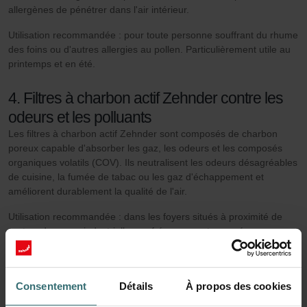
allergènes de pénétrer dans l'air intérieur.
Utilisation recommandée : pour toute personne souffrant du rhume
des foins ou d'autres allergies au pollen. Particulièrement utile au
printemps et en été.
4. Filtres à charbon actif Zehnder contre les
odeurs et les polluants
Les filtres à charbon actif Zehnder sont composés de charbon
poreux capable d'absorber les gaz, les odeurs et les composés
organiques volatils (COV). Ils neutralisent les odeurs désagréables
de cuisine, la fumée de tabac ou les gaz d'échappement et
améliorent durablement la qualité de l'air.
Utilisation recommandée : dans les foyers situés à proximité de
routes, de zones industrielles ou fréquemment exposés aux
odeurs. Également idéal pour les cuisines ouvertes et les pièces à
vivre.
Consentement
Détails
À propos des cookies
Filtres dans les unités de ventilation et filtres