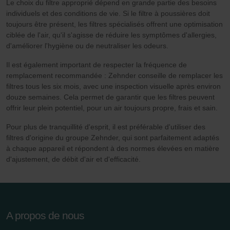
Le choix du filtre approprié dépend en grande partie des besoins
individuels et des conditions de vie. Si le filtre à poussières doit
Datenschutzerklärung der Zehnder Group
toujours être présent, les filtres spécialisés offrent une optimisation
Zehnder Group AG: Data Privacy
ciblée de l'air, qu'il s'agisse de réduire les symptômes d'allergies,
Zehnder Group België nv/sa: Déclarations de confidentialité
d'améliorer l'hygiène ou de neutraliser les odeurs.
Zehnder Group Czech Republic s.r.o.: Zásady ochrany
Il est également important de respecter la fréquence de
osobních údajů
remplacement recommandée : Zehnder conseille de remplacer les
Zehnder Group France: Protection des données
filtres tous les six mois, avec une inspection visuelle après environ
Zehnder Group Ibérica SAU: Política de privacidad
douze semaines. Cela permet de garantir que les filtres peuvent
Zehnder Group Italia S.r.l.: Privacy
offrir leur plein potentiel, pour un air toujours propre, frais et sain.
Zehnder Group İç Mekan İklimlendirme Sanayi ve Ticaret
Pour plus de tranquillité d'esprit, il est préférable d'utiliser des
Limitet Şirketi: Web Sitesi Çerezleri
filtres d'origine du groupe Zehnder, qui sont parfaitement adaptés
Zehnder Group Nederland bv: Privacyverklaringen
à chaque appareil et répondent à des normes élevées en matière
Zehnder Group Sales International: Privacy Policy
d'ajustement, de débit d'air et d'efficacité.
Zehnder Group Schweiz AG: Datenschutz
Zehnder Polska Sp. z o.o.: Oświadczenie o ochronie
danych Zehnder
Zehnder Group UK Limited: Privacy Policy
A propos de nous