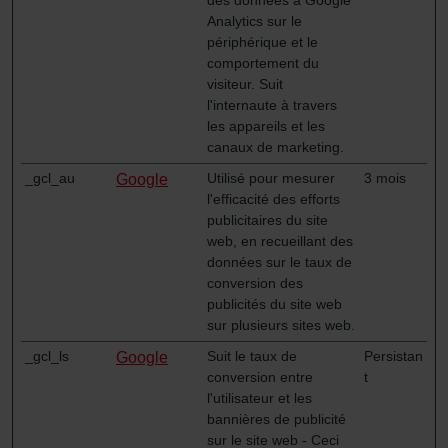
Zehnder Group İç Mekan İklimlendirme Sanayi ve Ticaret
Analytics sur le
Limitet Şirketi: Web Sitesi Çerezleri
périphérique et le
Zehnder Group Nederland bv: Privacyverklaringen
comportement du
Zehnder Group Sales International: Privacy Policy
visiteur. Suit
l'internaute à travers
Zehnder Group Schweiz AG: Datenschutz
les appareils et les
Zehnder Polska Sp. z o.o.: Oświadczenie o ochronie
canaux de marketing.
danych Zehnder
Zehnder Group UK Limited: Privacy Policy
_gcl_au
Utilisé pour mesurer
3 mois
Google
l'efficacité des efforts
publicitaires du site
web, en recueillant des
données sur le taux de
conversion des
publicités du site web
sur plusieurs sites web.
_gcl_ls
Suit le taux de
Persistan
Google
conversion entre
t
l'utilisateur et les
bannières de publicité
sur le site web - Ceci