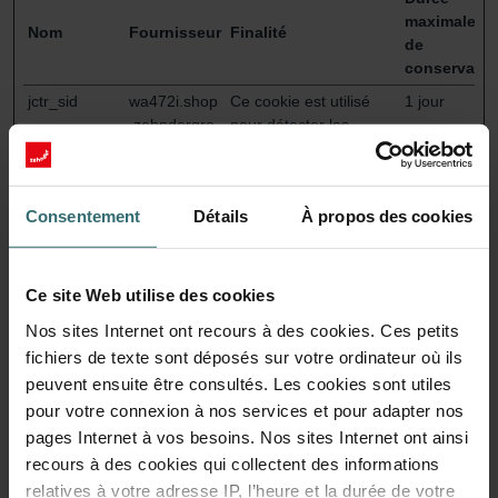
maximale
Nom
Fournisseur
Finalité
de
conservatio
jctr_sid
wa472i.shop
Ce cookie est utilisé
1 jour
.zehndergro
pour détecter les
up.com
erreurs sur le site ; ces
informations sont
envoyées au personnel
Consentement
Détails
À propos des cookies
technique du site pour
pouvoir optimiser
l'expérience du visiteur
sur le site.
Ce site Web utilise des cookies
jentis.consen
wa472i.shop
Détermine si
Persistan
Nos sites Internet ont recours à des cookies. Ces petits
t.data
.zehndergro
l'internaute a accepté
t
fichiers de texte sont déposés sur votre ordinateur où ils
up.com
la boîte de
peuvent ensuite être consultés. Les cookies sont utiles
consentement du
pour votre connexion à nos services et pour adapter nos
cookie.
pages Internet à vos besoins. Nos sites Internet ont ainsi
jentis.core.tr
wa472i.shop
En attente
Persistan
recours à des cookies qui collectent des informations
acker.rawdat
.zehndergro
t
relatives à votre adresse IP, l’heure et la durée de votre
a-controller
up.com