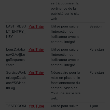
sert à optimiser la
pertinence de la
publicité sur le site
web.
LAST_RESU
Utilisé pour suivre
Session
YouTube
LT_ENTRY_
l'interaction de
KEY
l'utilisateur avec le
contenu intégré.
LogsDataba
Utilisé pour suivre
Persistan
YouTube
seV2:V#||Lo
l'interaction de
t
gsRequests
l'utilisateur avec le
Store
contenu intégré.
ServiceWork
Nécessaire pour la
Persistan
YouTube
erLogsDatab
mise en place et le
t
ase#SWHeal
fonctionnement du
thLog
contenu vidéo de
YouTube sur le site
web.
TESTCOOKI
Utilisé pour suivre
1 jour
YouTube