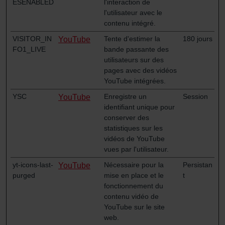
ESENABLED
l'interaction de
l'utilisateur avec le
contenu intégré.
VISITOR_IN
Tente d'estimer la
180 jours
YouTube
FO1_LIVE
bande passante des
utilisateurs sur des
pages avec des vidéos
YouTube intégrées.
YSC
Enregistre un
Session
YouTube
identifiant unique pour
conserver des
statistiques sur les
vidéos de YouTube
vues par l'utilisateur.
yt-icons-last-
Nécessaire pour la
Persistan
YouTube
purged
mise en place et le
t
fonctionnement du
contenu vidéo de
YouTube sur le site
web.