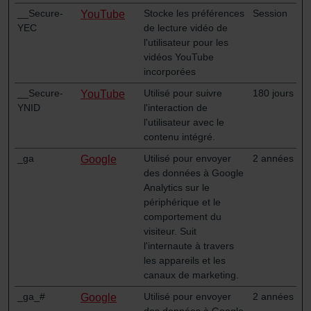
tout autre logiciel correspondant. Cette opération peut
__Secure-
Stocke les préférences
Session
YouTube
être réalisée à partir de n’importe quel navigateur Web
YEC
de lecture vidéo de
usuel. Si l’utilisateur concerné désactive l’enregistrement
l'utilisateur pour les
des cookies au sein du navigateur Web utilisé, il se peut
vidéos YouTube
que les fonctionnalités de notre site Web ne soient plus
incorporées
disponibles dans leur intégralité.
__Secure-
Utilisé pour suivre
180 jours
YouTube
YNID
l'interaction de
Pour plus de détails, nous vous invitons à prendre
l'utilisateur avec le
connaissance de notre politique relative aux cookies.
contenu intégré.
_ga
Utilisé pour envoyer
2 années
Google
des données à Google
Datenschutzerklärung der Zehnder Group
Analytics sur le
Zehnder Group AG: Data Privacy
périphérique et le
comportement du
Zehnder Group België nv/sa: Déclarations de confidentialité
visiteur. Suit
Zehnder Group Czech Republic s.r.o.: Zásady ochrany
l'internaute à travers
osobních údajů
les appareils et les
Zehnder Group France: Protection des données
canaux de marketing.
Zehnder Group Ibérica SAU: Política de privacidad
_ga_#
Utilisé pour envoyer
2 années
Google
Zehnder Group Italia S.r.l.: Privacy
des données à Google