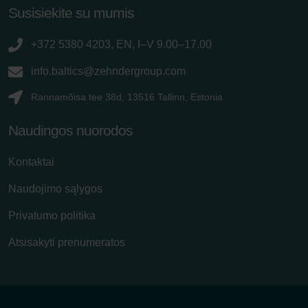
Susisiekite su mumis
+372 5380 4203, EN, I–V 9.00–17.00
info.baltics@zehndergroup.com
Rannamõisa tee 38d, 13516 Tallinn, Estonia
Naudingos nuorodos
Kontaktai
Naudojimo sąlygos
Privatumo politika
Atsisakyti prenumeratos