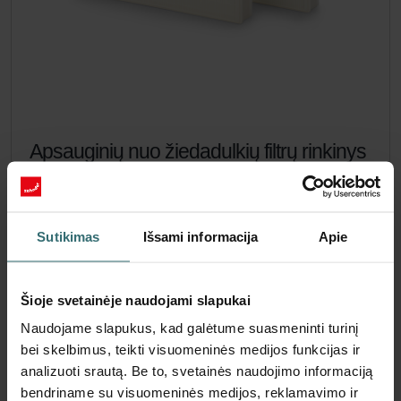
Apsauginių nuo žiedadulkių filtrų rinkinys
– LTR-5 Z | „Zehnder Original"
Filtrų rinkinys, skirtas apsaugoti patalpų orą nuo dalelių,
galinčių sukelti alergines reakcijas, pvz., žiedadulkių ir
Sutikimas
Išsami informacija
Apie
medienos krosnelių dalelių – ePM1 55 % (F7) / ePM10 60 %
(M5)
Katalogo numeris: 471010943
Šioje svetainėje naudojami slapukai
LTR-5 Z
Šis produktas randamas šiose kategorijose:
Naudojame slapukus, kad galėtume suasmeninti turinį
Nėra sandėlyje
Šiuo metu nėra prieinama
bei skelbimus, teikti visuomeninės medijos funkcijas ir
EUR
54.45
analizuoti srautą. Be to, svetainės naudojimo informaciją
su PVM
bendriname su visuomeninės medijos, reklamavimo ir
be pristatymo mokesčių