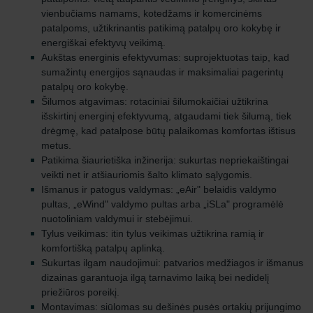
vienbučiams namams, kotedžams ir komercinėms
patalpoms, užtikrinantis patikimą patalpų oro kokybę ir
energiškai efektyvų veikimą.
Aukštas energinis efektyvumas: suprojektuotas taip, kad
sumažintų energijos sąnaudas ir maksimaliai pagerintų
patalpų oro kokybę.
Šilumos atgavimas: rotaciniai šilumokaičiai užtikrina
išskirtinį energinį efektyvumą, atgaudami tiek šilumą, tiek
drėgmę, kad patalpose būtų palaikomas komfortas ištisus
metus.
Patikima šiaurietiška inžinerija: sukurtas nepriekaištingai
veikti net ir atšiauriomis šalto klimato sąlygomis.
Išmanus ir patogus valdymas: „eAir" belaidis valdymo
pultas, „eWind" valdymo pultas arba „iSLa" programėlė
nuotoliniam valdymui ir stebėjimui.
Tylus veikimas: itin tylus veikimas užtikrina ramią ir
komfortišką patalpų aplinką.
Sukurtas ilgam naudojimui: patvarios medžiagos ir išmanus
dizainas garantuoja ilgą tarnavimo laiką bei nedidelį
priežiūros poreikį.
Montavimas: siūlomas su dešinės pusės ortakių prijungimo