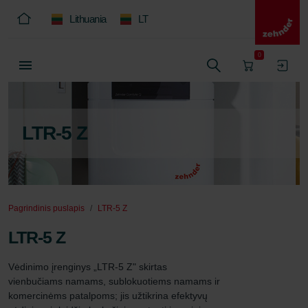
Lithuania
LT
0
LTR-5 Z
Pagrindinis puslapis
LTR-5 Z
LTR-5 Z
Vėdinimo įrenginys „LTR-5 Z" skirtas 
vienbučiams namams, sublokuotiems namams ir 
komercinėms patalpoms; jis užtikrina efektyvų 