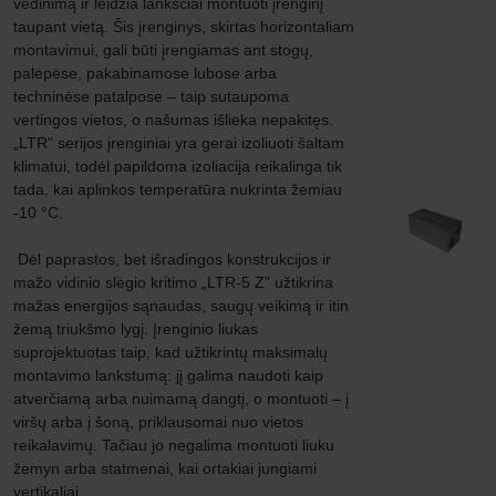
vėdinimą ir leidžia lanksčiai montuoti įrenginį 
taupant vietą. Šis įrenginys, skirtas horizontaliam 
montavimui, gali būti įrengiamas ant stogų, 
palėpėse, pakabinamose lubose arba 
techninėse patalpose – taip sutaupoma 
vertingos vietos, o našumas išlieka nepakitęs. 
„LTR" serijos įrenginiai yra gerai izoliuoti šaltam 
klimatui, todėl papildoma izoliacija reikalinga tik 
tada, kai aplinkos temperatūra nukrinta žemiau 
-10 °C.

 Dėl paprastos, bet išradingos konstrukcijos ir 
mažo vidinio slėgio kritimo „LTR-5 Z" užtikrina 
mažas energijos sąnaudas, saugų veikimą ir itin 
žemą triukšmo lygį. Įrenginio liukas 
suprojektuotas taip, kad užtikrintų maksimalų 
montavimo lankstumą: jį galima naudoti kaip 
atverčiamą arba nuimamą dangtį, o montuoti – į 
viršų arba į šoną, priklausomai nuo vietos 
reikalavimų. Tačiau jo negalima montuoti liuku 
žemyn arba statmenai, kai ortakiai jungiami 
vertikaliai.
