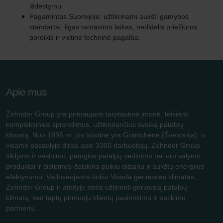
išdėstymu.
Pagamintas Suomijoje: užtikrinami aukšti gamybos
standartai, ilgas tarnavimo laikas, nedidelis priežiūros
poreikis ir vietinė techninė pagalba.
Apie mus
Zehnder Group yra pirmaujanti tarptautinė įmonė, teikianti
kompleksinius sprendimus, užtikrinančius sveiką patalpų
klimatą. Nuo 1895 m. jos būstinė yra Gränichene (Šveicarija), o
visame pasaulyje dirba apie 3300 darbuotojų. Zehnder Group
šildymo ir vėsinimo, patogios patalpų vėdinimo bei oro valymo
produktai ir sistemos išsiskiria puikiu dizainu ir aukštu energijos
efektyvumu. Vadovaujantis šūkiu Visada geriausias klimatas,
Zehnder Group ir ateityje sieks užtikrinti geriausią patalpų
klimatą, kad taptų pirmuoju klientų pasirinkimu ir patikimu
partneriu.