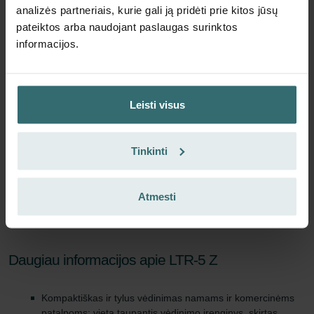
analizės partneriais, kurie gali ją pridėti prie kitos jūsų
pateiktos arba naudojant paslaugas surinktos
Įdėti į krepšelį
informacijos.
Gaukite produktą su 15% nuolaida
Prenumeruokite ir užsisakykite automatiškai bei periodiškai!
Leisti visus
(Pasiūlymas galioja tik privatiems klientams)
EUR
46.28
54.45
Tinkinti
su PVM
be pristatymo mokesčių
Prenumeruoti
Atmesti
Daugiau informacijos apie LTR-5 Z
Kompaktiškas ir tylus vėdinimas namams ir komercinėms
patalpoms: vietą taupantis vėdinimo įrenginys, skirtas