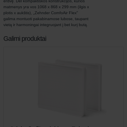
erdvę. Dėl kompaktiškos konstrukcijos, kurios 
matmenys yra vos 1068 x 868 x 299 mm (ilgis x 
plotis x aukštis), „Zehnder ComfoAir Flex" 
galima montuoti pakabinamose lubose, taupant 
vietą ir harmoningai integruojant į bet kurį butą.
Galimi produktai