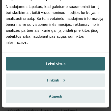
„Zehnder ComfoAir Flex" | „Zehnder
Naudojame slapukus, kad galėtume suasmeninti turinį
Original"
bei skelbimus, teikti visuomeninės medijos funkcijas ir
analizuoti srautą. Be to, svetainės naudojimo informaciją
Filtrų rinkinys, skirtas apsaugoti jūsų vėdinimo sistemą nuo
bendriname su visuomeninės medijos, reklamavimo ir
nešvarumų ir suteikti papildomo komforto namuose – CRS
analizės partneriais, kurie gali ją pridėti prie kitos jūsų
(G4) / CRS (G4)
pateiktos arba naudojant paslaugas surinktos
Katalogo numeris: 400100122
informacijos.
ComfoAir Flex
Šis produktas randamas šiose kategorijose:
Nėra sandėlyje
Šiuo metu nėra prieinama
EUR
45.92
Leisti visus
su PVM
be pristatymo mokesčių
Tinkinti
Įdėti į krepšelį
Atmesti
Gaukite produktą su 15% nuolaida
Prenumeruokite ir užsisakykite automatiškai bei periodiškai!
(Pasiūlymas galioja tik privatiems klientams)