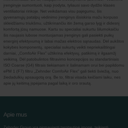
įrenginyje sumontuoti, kaip įrodyta, tyliausi savo dydžio klasės
ventiliatoriai rinkoje. Net veikdamas visu pajėgumu, šis
gyvenamųjų patalpų vėdinimo įrenginys išsiskiria mažu korpuso
skleidžiamu triukšmu, užtikrinančiu itin žemą garso lygį ir didesnį
komfortą jūsų namuose. Kartu su specialiai sukurtu šilumokaičiu
šis naujasis lubose montuojamas įrenginys gali pasiekti puikų
energinį efektyvumą ir labai mažas elektros sąnaudas. Dėl aukštos
kokybės komponentų, specialiai sukurtų veikti nepriekaištingai
darniai, „ComfoAir Flex" užtikrina efektyvų, patikimą ir ilgaamžį
veikimą. Dėl patobulintos filtravimo koncepcijos su standartiniais
ISO Coarse (G4) filtrais tiekiamam ir šalinamam orui bei papildomu
ePM 1 (F7) filtru „Zehnder ComfoAir Flex" gali tiekti šviežią, nuo
žiedadulkių apsaugotą orą. Be to, filtrai visada keičiami laiku, nes
apie jų keitimą įspėjama pagal laiką ir oro srautą.
Apie mus
Zehnder Group yra pirmaujanti tarptautinė įmonė, teikianti