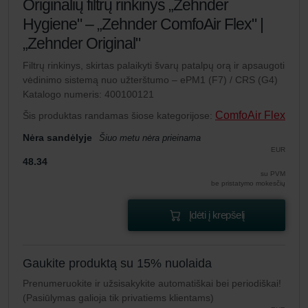
Originalių filtrų rinkinys „Zehnder
Hygiene" – „Zehnder ComfoAir Flex" |
„Zehnder Original"
Filtrų rinkinys, skirtas palaikyti švarų patalpų orą ir apsaugoti
vėdinimo sistemą nuo užterštumo – ePM1 (F7) / CRS (G4)
Katalogo numeris: 400100121
ComfoAir Flex
Šis produktas randamas šiose kategorijose:
Nėra sandėlyje
Šiuo metu nėra prieinama
EUR
48.34
su PVM
be pristatymo mokesčių
Įdėti į krepšelį
Gaukite produktą su 15% nuolaida
Prenumeruokite ir užsisakykite automatiškai bei periodiškai!
(Pasiūlymas galioja tik privatiems klientams)