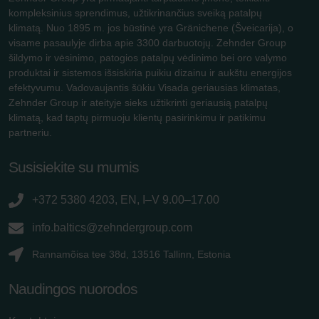
kompleksinius sprendimus, užtikrinančius sveiką patalpų
klimatą. Nuo 1895 m. jos būstinė yra Gränichene (Šveicarija), o
visame pasaulyje dirba apie 3300 darbuotojų. Zehnder Group
šildymo ir vėsinimo, patogios patalpų vėdinimo bei oro valymo
produktai ir sistemos išsiskiria puikiu dizainu ir aukštu energijos
efektyvumu. Vadovaujantis šūkiu Visada geriausias klimatas,
Zehnder Group ir ateityje sieks užtikrinti geriausią patalpų
klimatą, kad taptų pirmuoju klientų pasirinkimu ir patikimu
partneriu.
Susisiekite su mumis
+372 5380 4203, EN, I–V 9.00–17.00
info.baltics@zehndergroup.com
Rannamõisa tee 38d, 13516 Tallinn, Estonia
Naudingos nuorodos