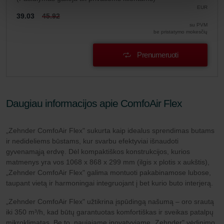
EUR
39.03
45.92
su PVM
be pristatymo mokesčių
Prenumeruoti
Daugiau informacijos apie ComfoAir Flex
„Zehnder ComfoAir Flex" sukurta kaip idealus sprendimas butams
ir nedideliems būstams, kur svarbu efektyviai išnaudoti
gyvenamąją erdvę. Dėl kompaktiškos konstrukcijos, kurios
matmenys yra vos 1068 x 868 x 299 mm (ilgis x plotis x aukštis),
„Zehnder ComfoAir Flex" galima montuoti pakabinamose lubose,
taupant vietą ir harmoningai integruojant į bet kurio buto interjerą.
„Zehnder ComfoAir Flex" užtikrina įspūdingą našumą – oro srautą
iki 350 m³/h, kad būtų garantuotas komfortiškas ir sveikas patalpų
mikroklimatas. Be to, naujajame inovatyviame „Zehnder" vėdinimo