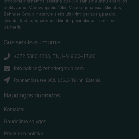
produktai ir sistemos išsiskiria puikiu dizainu ir aukštu energijos
efektyvumu. Vadovaujantis šūkiu Visada geriausias klimatas,
Zehnder Group ir ateityje sieks užtikrinti geriausią patalpų
klimatą, kad taptų pirmuoju klientų pasirinkimu ir patikimu
partneriu.
Susisiekite su mumis
+372 5380 4203, EN, I–V 9.00–17.00
info.baltics@zehndergroup.com
Rannamõisa tee 38d, 13516 Tallinn, Estonia
Naudingos nuorodos
Kontaktai
Naudojimo sąlygos
Privatumo politika