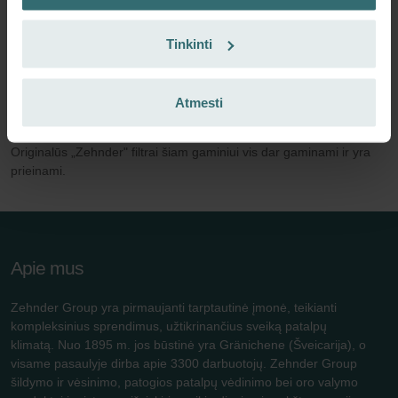
Tinkinti
Daugiau informacijos apie ComfoFond L 300-
600: 2006–2012 m. modelis
Atmesti
„ComfoFond-L 300/600" „Zehnder" gamino 2006–2012 m.
Originalūs „Zehnder" filtrai šiam gaminiui vis dar gaminami ir yra
prieinami.
Apie mus
Zehnder Group yra pirmaujanti tarptautinė įmonė, teikianti
kompleksinius sprendimus, užtikrinančius sveiką patalpų
klimatą. Nuo 1895 m. jos būstinė yra Gränichene (Šveicarija), o
visame pasaulyje dirba apie 3300 darbuotojų. Zehnder Group
šildymo ir vėsinimo, patogios patalpų vėdinimo bei oro valymo