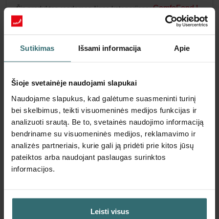
ComfoFond L
Šis produktas randamas šiose kategorijose:
300-600: 2006–2012 m. modelis
Nėra sandėlyje
Šiuo metu nėra prieinama
EUR
Sutikimas
Išsami informacija
Apie
77.92
su PVM
be pristatymo mokesčių
Šioje svetainėje naudojami slapukai
Įdėti į krepšelį
Naudojame slapukus, kad galėtume suasmeninti turinį
bei skelbimus, teikti visuomeninės medijos funkcijas ir
analizuoti srautą. Be to, svetainės naudojimo informaciją
Gaukite produktą su 15% nuolaida
bendriname su visuomeninės medijos, reklamavimo ir
Prenumeruokite ir užsisakykite automatiškai bei periodiškai!
analizės partneriais, kurie gali ją pridėti prie kitos jūsų
(Pasiūlymas galioja tik privatiems klientams)
pateiktos arba naudojant paslaugas surinktos
EUR
66.24
77.92
informacijos.
su PVM
be pristatymo mokesčių
Prenumeruoti
Leisti visus