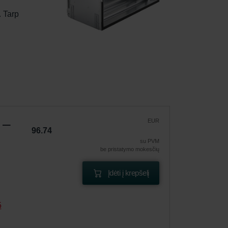
 Tarp 
 
 –
EUR
96.74
su PVM
be pristatymo mokesčių
Įdėti į krepšelį
5