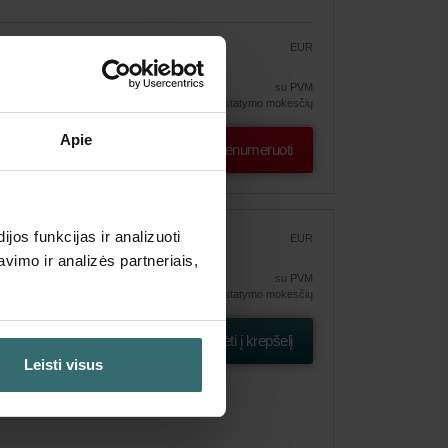
EUR
82.23
96.74
ymas
su PVM
be pristatymo mokesčių
Apie
Prenumeruoti
os funkcijas ir analizuoti
EUR
79.74
imo ir analizės partneriais,
su PVM
be pristatymo mokesčių
apų ir
Įdėti į krepšelį
Leisti visus
5