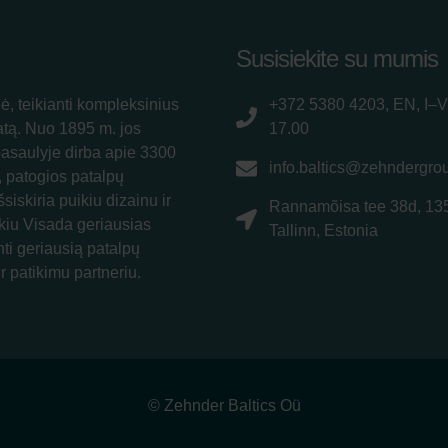
Susisiekite su mumis
ė, teikianti kompleksinius
+372 5380 4203, EN, I–V
atą. Nuo 1895 m. jos
17.00
pasaulyje dirba apie 3300
info.baltics@zehndergro
, patogios patalpų
siskiria puikiu dizainu ir
Rannamõisa tee 38d, 13
kiu Visada geriausias
Tallinn, Estonia
nti geriausią patalpų
r patikimu partneriu.
© Zehnder Baltics Oü