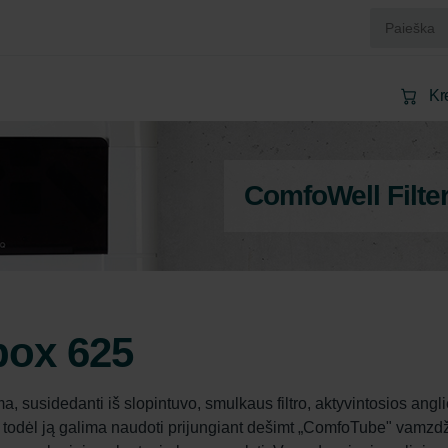
Kr
ComfoWell Filte
box 625
 susidedanti iš slopintuvo, smulkaus filtro, aktyvintosios angli
m, todėl ją galima naudoti prijungiant dešimt „ComfoTube" vamzdž