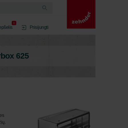
0
epšelis
Prisijungti
rbox 625
es 
ių. 