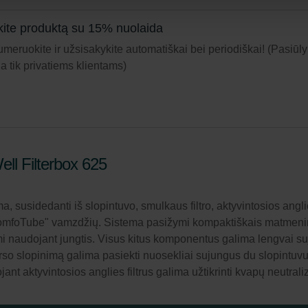
ite produktą su 15% nuolaida
meruokite ir užsisakykite automatiškai bei periodiškai! (Pasiūl
ja tik privatiems klientams)
ll Filterbox 625
susidedanti iš slopintuvo, smulkaus filtro, aktyvintosios anglies
ComfoTube" vamzdžių. Sistema pasižymi kompaktiškais matmenimi
 naudojant jungtis. Visus kitus komponentus galima lengvai sujun
rso slopinimą galima pasiekti nuosekliai sujungus du slopintuv
jant aktyvintosios anglies filtrus galima užtikrinti kvapų neutral