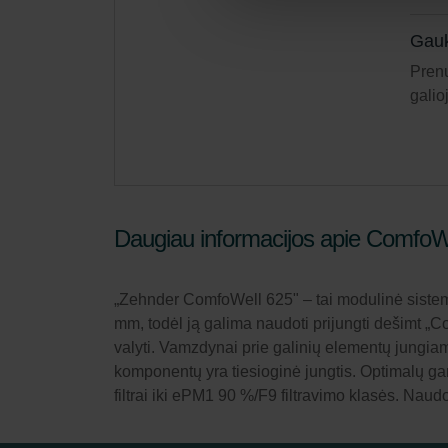
Gauk
Prenu
galio
Daugiau informacijos apie ComfoWe
„Zehnder ComfoWell 625" – tai modulinė sistema, 
mm, todėl ją galima naudoti prijungti dešimt „
valyti. Vamzdynai prie galinių elementų jungiami
komponentų yra tiesioginė jungtis. Optimalų ga
filtrai iki ePM1 90 %/F9 filtravimo klasės. Naudo