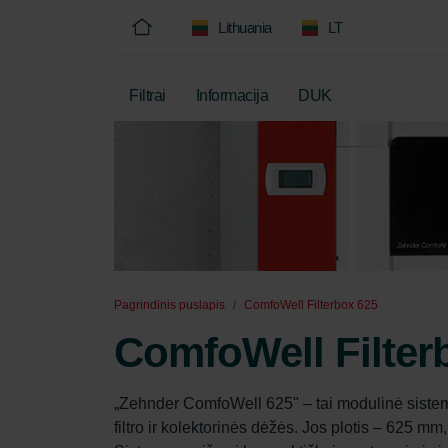
Lithuania
LT
Filtrai
Informacija
DUK
Pagrindinis puslapis
ComfoWell Filterbox 625
ComfoWell Filter
„Zehnder ComfoWell 625" – tai modulinė sistema,
filtro ir kolektorinės dėžės. Jos plotis – 625 m