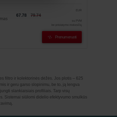
EUR
67.78
79.74
ymas
su PVM
be pristatymo mokesčių
Prenumeruoti
 filtro ir kolektorinės dėžės. Jos plotis – 625
s ir geru garso slopinimu, be to, ją lengva
gti slankiaisiais profiliais. Tarp visų
us. Sistemai siūlomi didelio efektyvumo smulkūs
izavimą.