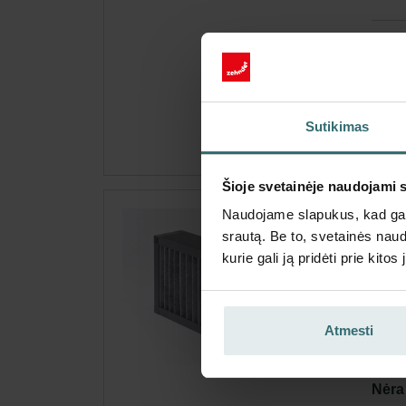
Gauk
Prenu
galio
Sutikimas
Šioje svetainėje naudojami 
Naudojame slapukus, kad galė
Švi
srautą. Be to, svetainės nau
Fil
kurie gali ją pridėti prie kit
Filtr
dulki
Kata
Atmesti
Šis p
Nėra