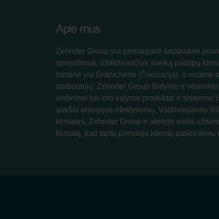
Apie mus
Zehnder Group yra pirmaujanti tarptautinė įmon
sprendimus, užtikrinančius sveiką patalpų klim
būstinė yra Gränichene (Šveicarija), o visame 
darbuotojų. Zehnder Group šildymo ir vėsinimo
vėdinimo bei oro valymo produktai ir sistemos iš
aukštu energijos efektyvumu. Vadovaujantis šū
klimatas, Zehnder Group ir ateityje sieks užtikri
klimatą, kad taptų pirmuoju klientų pasirinkimu i