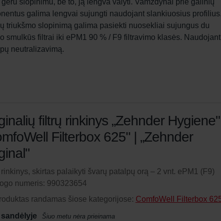
ru slopinimu, be to, ją lengva valyti. Vamzdynai prie galinių 
entus galima lengvai sujungti naudojant slankiuosius profilius.
lų triukšmo slopinimą galima pasiekti nuosekliai sujungus du 
 smulkūs filtrai iki ePM1 90 % / F9 filtravimo klasės. Naudojant
vapų neutralizavimą.
ginalių filtrų rinkinys „Zehnder Hygiene"
mfoWell Filterbox 625" | „Zehnder
ginal"
ų rinkinys, skirtas palaikyti švarų patalpų orą – 2 vnt. ePM1 (F9)
logo numeris: 990323654
roduktas randamas šiose kategorijose:
ComfoWell Filterbox 62
 sandėlyje
Šiuo metu nėra prieinama