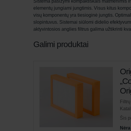
Sistema pasižymi kompaktiškais matmenimis ir ge
elementų jungiami jungtimis. Visus kitus kompon
visų komponentų yra tiesioginė jungtis. Optima
slopintuvus. Sistemai siūlomi didelio efektyvumo
aktyvintosios anglies filtrus galima užtikrinti k
Galimi produktai
Ori
„Co
Ori
Filtr
Kata
Šis p
Nėra