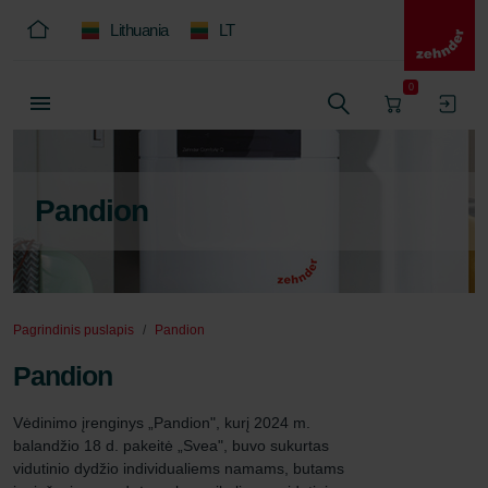
Lithuania
LT
0
Pandion
Pagrindinis puslapis
Pandion
Pandion
Vėdinimo įrenginys „Pandion", kurį 2024 m. 
balandžio 18 d. pakeitė „Svea", buvo sukurtas 
vidutinio dydžio individualiems namams, butams 