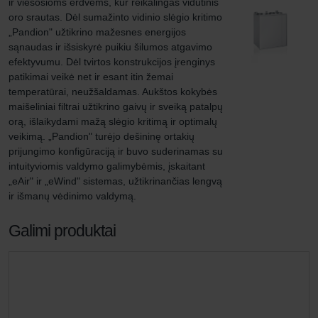
ir viešosioms erdvėms, kur reikalingas vidutinis 
oro srautas. Dėl sumažinto vidinio slėgio kritimo 
„Pandion" užtikrino mažesnes energijos 
sąnaudas ir išsiskyrė puikiu šilumos atgavimo 
efektyvumu. Dėl tvirtos konstrukcijos įrenginys 
patikimai veikė net ir esant itin žemai 
temperatūrai, neužšaldamas. Aukštos kokybės 
maišeliniai filtrai užtikrino gaivų ir sveiką patalpų 
orą, išlaikydami mažą slėgio kritimą ir optimalų 
veikimą. „Pandion" turėjo dešininę ortakių 
prijungimo konfigūraciją ir buvo suderinamas su 
intuityviomis valdymo galimybėmis, įskaitant 
„eAir" ir „eWind" sistemas, užtikrinančias lengvą 
ir išmanų vėdinimo valdymą.
Galimi produktai