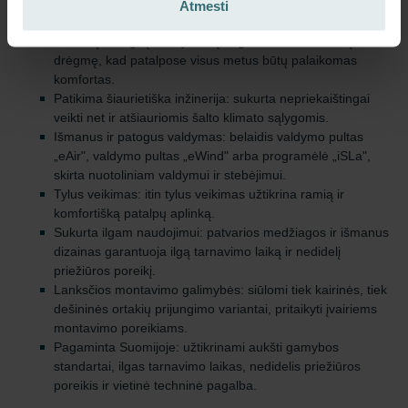
pagerinta patalpų oro kokybė.
Atmesti
Šilumos atgavimas: rotaciniai šilumokaičiai užtikrina
išskirtinį energinį efektyvumą, atgaudami tiek šilumą, tiek
drėgmę, kad patalpose visus metus būtų palaikomas
komfortas.
Patikima šiaurietiška inžinerija: sukurta nepriekaištingai
veikti net ir atšiauriomis šalto klimato sąlygomis.
Išmanus ir patogus valdymas: belaidis valdymo pultas
„eAir", valdymo pultas „eWind" arba programėlė „iSLa",
skirta nuotoliniam valdymui ir stebėjimui.
Tylus veikimas: itin tylus veikimas užtikrina ramią ir
komfortišką patalpų aplinką.
Sukurta ilgam naudojimui: patvarios medžiagos ir išmanus
dizainas garantuoja ilgą tarnavimo laiką ir nedidelį
priežiūros poreikį.
Lanksčios montavimo galimybės: siūlomi tiek kairinės, tiek
dešininės ortakių prijungimo variantai, pritaikyti įvairiems
montavimo poreikiams.
Pagaminta Suomijoje: užtikrinami aukšti gamybos
standartai, ilgas tarnavimo laikas, nedidelis priežiūros
poreikis ir vietinė techninė pagalba.