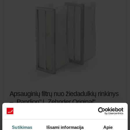
Apsauginių filtrų nuo žiedadulkių rinkinys
– „Pandion" | „Zehnder Original"
Filtrų rinkinys, skirtas apsaugoti patalpų orą nuo dalelių,
galinčių sukelti alergines reakcijas, pavyzdžiui, žiedadulkių ir
medienos krosnių dalelių – ePM1 60 % (F7) / ePM10 50 %
Sutikimas
Išsami informacija
Apie
(M5)