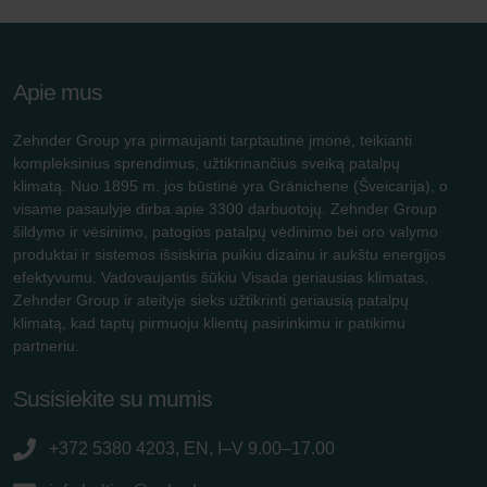
Apie mus
Zehnder Group yra pirmaujanti tarptautinė įmonė, teikianti
kompleksinius sprendimus, užtikrinančius sveiką patalpų
klimatą. Nuo 1895 m. jos būstinė yra Gränichene (Šveicarija), o
visame pasaulyje dirba apie 3300 darbuotojų. Zehnder Group
šildymo ir vėsinimo, patogios patalpų vėdinimo bei oro valymo
produktai ir sistemos išsiskiria puikiu dizainu ir aukštu energijos
efektyvumu. Vadovaujantis šūkiu Visada geriausias klimatas,
Zehnder Group ir ateityje sieks užtikrinti geriausią patalpų
klimatą, kad taptų pirmuoju klientų pasirinkimu ir patikimu
partneriu.
Susisiekite su mumis
+372 5380 4203, EN, I–V 9.00–17.00