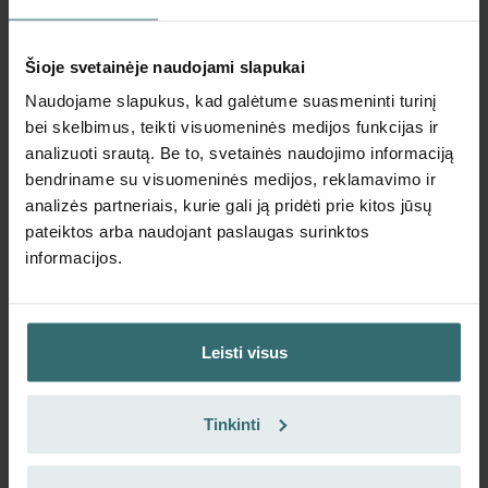
Katalogo numeris: 471010925
Pandion
Šis produktas randamas šiose kategorijose:
Šioje svetainėje naudojami slapukai
Nėra sandėlyje
Šiuo metu nėra prieinama
Naudojame slapukus, kad galėtume suasmeninti turinį
EUR
bei skelbimus, teikti visuomeninės medijos funkcijas ir
81.07
su PVM
analizuoti srautą. Be to, svetainės naudojimo informaciją
be pristatymo mokesčių
bendriname su visuomeninės medijos, reklamavimo ir
analizės partneriais, kurie gali ją pridėti prie kitos jūsų
Įdėti į krepšelį
pateiktos arba naudojant paslaugas surinktos
informacijos.
Daugiau informacijos apie Pandion
Leisti visus
Aukšto efektyvumo vėdinimas kompaktiškame korpuse:
puikiai tinka vidutinio dydžio individualiems namams,
butams ir viešosioms erdvėms.
Tinkinti
Aukštas energinis efektyvumas: suprojektuota taip, kad
būtų sumažintos energijos sąnaudos ir maksimaliai