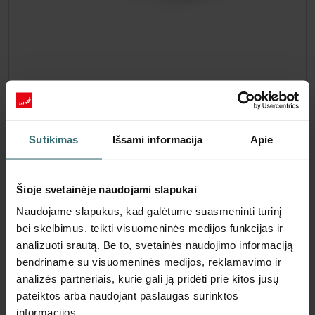
Sistemos apsaugos filtrų rinkinys –
„Pingvin" / LTR-3 | „Zehnder Original"
Filtrų rinkinys, skirtas apsaugoti jūsų patalpų orą nuo dalelių
Sutikimas
Išsami informacija
Apie
– stambusis 80 % (G4)
Katalogo numeris: 471010937
Pingvin
LTR-
Šis produktas randamas šiose kategorijose:
,
Šioje svetainėje naudojami slapukai
3
Naudojame slapukus, kad galėtume suasmeninti turinį
Nėra sandėlyje
bei skelbimus, teikti visuomeninės medijos funkcijas ir
Šiuo metu nėra prieinama
EUR
analizuoti srautą. Be to, svetainės naudojimo informaciją
24.20
bendriname su visuomeninės medijos, reklamavimo ir
su PVM
be pristatymo mokesčių
analizės partneriais, kurie gali ją pridėti prie kitos jūsų
pateiktos arba naudojant paslaugas surinktos
Įdėti į krepšelį
informacijos.