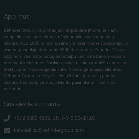
Apie mus
Zehnder Group yra pirmaujanti tarptautinė įmonė, teikianti
kompleksinius sprendimus, užtikrinančius sveiką patalpų
klimatą. Nuo 1895 m. jos būstinė yra Gränichene (Šveicarija), o
visame pasaulyje dirba apie 3300 darbuotojų. Zehnder Group
šildymo ir vėsinimo, patogios patalpų vėdinimo bei oro valymo
produktai ir sistemos išsiskiria puikiu dizainu ir aukštu energijos
efektyvumu. Vadovaujantis šūkiu Visada geriausias klimatas,
Zehnder Group ir ateityje sieks užtikrinti geriausią patalpų
klimatą, kad taptų pirmuoju klientų pasirinkimu ir patikimu
partneriu.
Susisiekite su mumis
+372 5380 4203, EN, I–V 9.00–17.00
info.baltics@zehndergroup.com