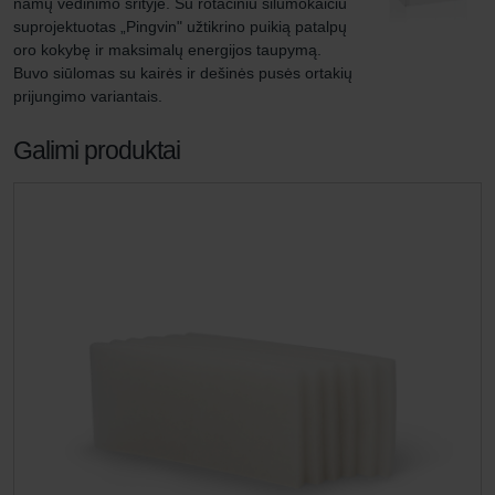
namų vėdinimo srityje. Su rotaciniu šilumokaičiu 
suprojektuotas „Pingvin" užtikrino puikią patalpų 
oro kokybę ir maksimalų energijos taupymą. 
Buvo siūlomas su kairės ir dešinės pusės ortakių 
prijungimo variantais.
Galimi produktai