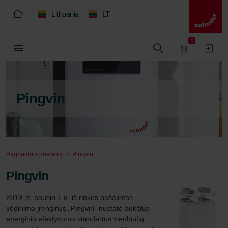
Lithuania
LT
0
Pingvin
Pagrindinis puslapis
Pingvin
Pingvin
2019 m. sausio 1 d. iš rinkos pašalintas 
vėdinimo įrenginys „Pingvin" nustatė aukštus 
energinio efektyvumo standartus vienbučių 