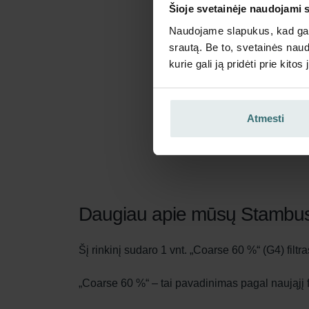
Šioje svetainėje naudojami 
Naudojame slapukus, kad galė
srautą. Be to, svetainės nau
kurie gali ją pridėti prie kit
Atmesti
Daugiau apie mūsų Stambusis
Šį rinkinį sudaro 1 vnt. „Coarse 60 %“ (G4) filtra
„Coarse 60 %“ – tai pavadinimas pagal naująjį f