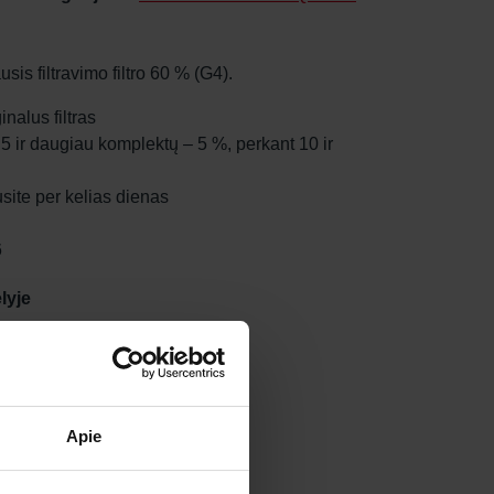
sis filtravimo filtro 60 % (G4).
nalus filtras
 5 ir daugiau komplektų – 5 %, perkant 10 ir
site per kelias dienas
6
lyje
Apie