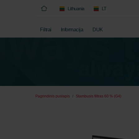
Lithuania
LT
Filtrai
Informacija
DUK
Pagrindinis puslapis
Stambusis filtras 60 % (G4)