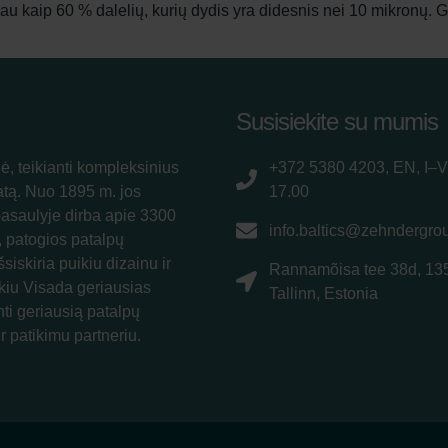
 kaip 60 % dalelių, kurių dydis yra didesnis nei 10 mikronų. G4
Susisiekite su mumis
ė, teikianti kompleksinius
+372 5380 4203, EN, I–V
atą. Nuo 1895 m. jos
17.00
pasaulyje dirba apie 3300
info.baltics@zehndergro
, patogios patalpų
siskiria puikiu dizainu ir
Rannamõisa tee 38d, 13
kiu Visada geriausias
Tallinn, Estonia
nti geriausią patalpų
r patikimu partneriu.