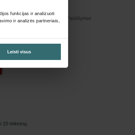
nuolaida
os funkcijas ir analizuoti
e automatiškai bei periodiškai! (Pasiūlymas
imo ir analizės partneriais,
s)
Leisti visus
ei 10 mikronų.