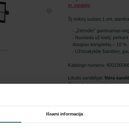
m. modelis
Šį rinkinį sudaro 1 vnt. stambau
- „Zehnder" gaminamas origi
- Nuolaida už kiekį: perkant
daugiau komplektų – 10 %
- Užsisakykite šiandien, gau
Katalogo numeris: 40010006
Likutis sandėlyje:
Nėra sandė
Šiuo metu nėra prieinama
EUR
27.04
su PVM
be pristatymo mokesčių
Išsami informacija
Įdėti į krepšelį