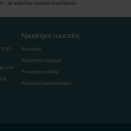
 – tai anksčiau naudota klasifikacija.
Naudingos nuorodos
 9.00–
Kontaktai
Naudojimo sąlygos
up.com
Privatumo politika
516
Atsisakyti prenumeratos