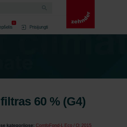
0
epšelis
Prisijungti
iltras 60 % (G4)
se kategorijose:
ComfoFond-L Eco / Q: 2015