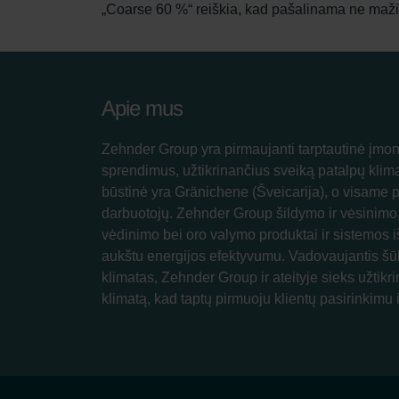
„Coarse 60 %“ reiškia, kad pašalinama ne mažiau
Apie mus
Zehnder Group yra pirmaujanti tarptautinė įmon
sprendimus, užtikrinančius sveiką patalpų klim
būstinė yra Gränichene (Šveicarija), o visame 
darbuotojų. Zehnder Group šildymo ir vėsinimo
vėdinimo bei oro valymo produktai ir sistemos iš
aukštu energijos efektyvumu. Vadovaujantis šū
klimatas, Zehnder Group ir ateityje sieks užtikri
klimatą, kad taptų pirmuoju klientų pasirinkimu i