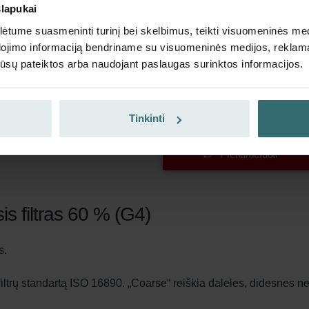
slapukai
Gaukite produktą su 15% 
tume suasmeninti turinį bei skelbimus, teikti visuomeninės medij
Prenumeruokite ir užsisakykit
dojimo informaciją bendriname su visuomeninės medijos, reklamav
galioja tik privatiems klientam
os jūsų pateiktos arba naudojant paslaugas surinktos informacijos.
EUR
22.99
27.04
su PVM
Tinkinti
be pristatymo mokesčių
Prenumeruoti
 filtras 60 % (G4)
s.
iltrų standartą ISO 16890. „Coarse“ reiškia daleles, didesnes n