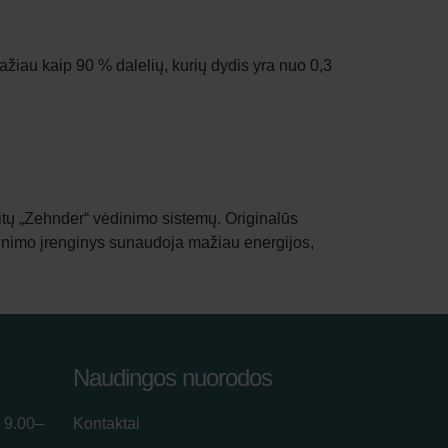
žiau kaip 90 % dalelių, kurių dydis yra nuo 0,3
 kitų „Zehnder“ vėdinimo sistemų. Originalūs
vėdinimo įrenginys sunaudoja mažiau energijos,
Naudingos nuorodos
 9.00–
Kontaktai