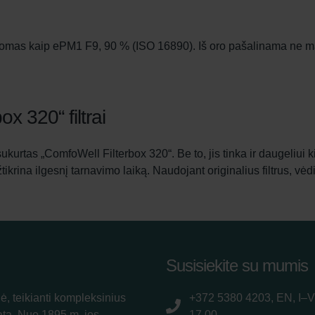
žinomas kaip ePM1 F9, 90 % (ISO 16890). Iš oro pašalinama ne ma
x 320“ filtrai
 sukurtas „ComfoWell Filterbox 320“. Be to, jis tinka ir daugeliui
užtikrina ilgesnį tarnavimo laiką. Naudojant originalius filtrus, 
Susisiekite su mumis
ė, teikianti kompleksinius
+372 5380 4203, EN, I–V
atą. Nuo 1895 m. jos
17.00