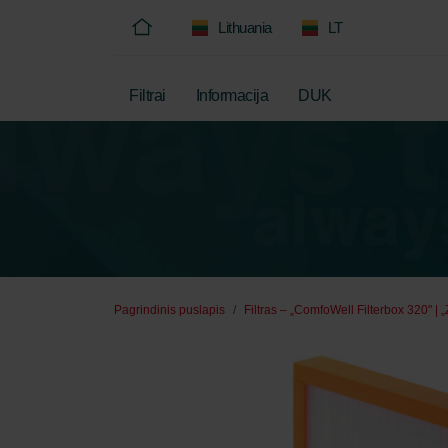
Lithuania
LT
Filtrai
Informacija
DUK
Pagrindinis puslapis
Filtras – „ComfoWell Filterbox 320" | 