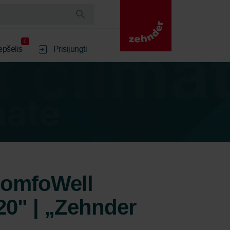
0
epšelis
Prisijungti
„ComfoWell
20" | „Zehnder