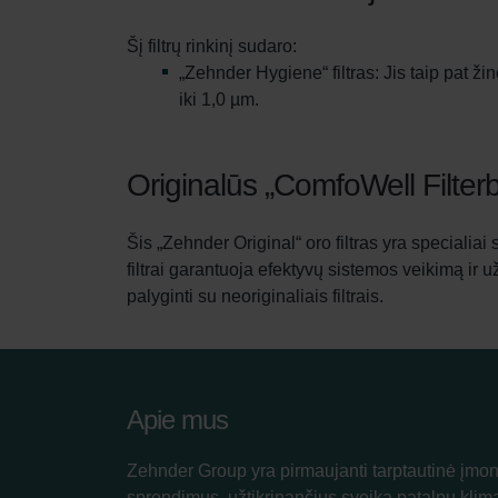
Šį filtrų rinkinį sudaro:
„Zehnder Hygiene“ filtras: Jis taip pat 
iki 1,0 µm.
Originalūs „ComfoWell Filterbo
Šis „Zehnder Original“ oro filtras yra specialiai
filtrai garantuoja efektyvų sistemos veikimą ir 
palyginti su neoriginaliais filtrais.
Apie mus
Zehnder Group yra pirmaujanti tarptautinė įmon
sprendimus, užtikrinančius sveiką patalpų klim