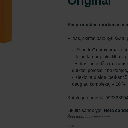
Original"
Šis produktas randamas šio
Filtras, skirtas palaikyti švar
- „Zehnder" gaminamas origi
- Ilgiau tarnaujantis filtras
- Filtras: neleidžia mažoms
dulkės, pelėsis ir bakterijos
- Kiekio nuolaida: perkant 5
daugiau komplektų – 10 %
Katalogo numeris: 99032360
Likutis sandėlyje:
Nėra sandė
Šiuo metu nėra prieinama
EUR