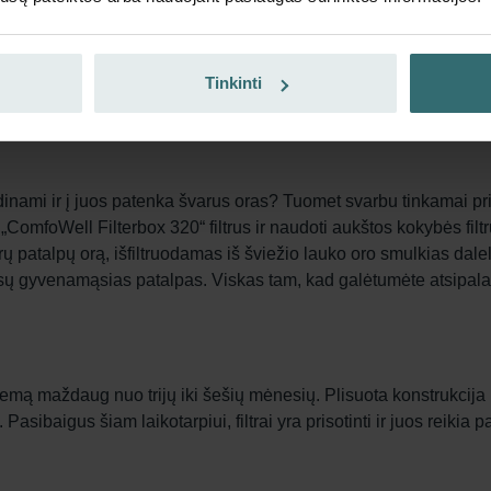
iamo oro filtravimą. Įdėjus originalių filtrų rinkinį „Zehnder
et bakterijas. Tai neleidžia šioms nepageidaujamoms dalelėm
Tinkinti
ų orą ir, atitinkamai, higieniškesnius namus!
vėdinami ir į juos patenka švarus oras? Tuomet svarbu tinkamai p
 „ComfoWell Filterbox 320“ filtrus ir naudoti aukštos kokybės filtr
arų patalpų orą, išfiltruodamas iš šviežio lauko oro smulkias dal
 jūsų gyvenamąsias patalpas. Viskas tam, kad galėtumėte atsipala
istemą maždaug nuo trijų iki šešių mėnesių. Plisuota konstrukcija
 Pasibaigus šiam laikotarpiui, filtrai yra prisotinti ir juos reikia pa