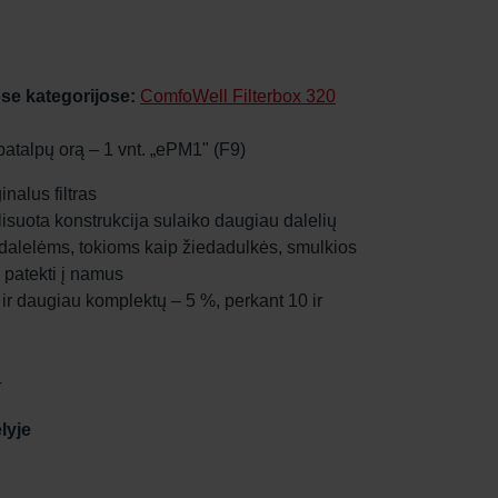
se kategorijose:
ComfoWell Filterbox 320
ų patalpų orą – 1 vnt. „ePM1" (F9)
nalus filtras
: plisuota konstrukcija sulaiko daugiau dalelių
 dalelėms, tokioms kaip žiedadulkės, smulkios
, patekti į namus
 ir daugiau komplektų – 5 %, perkant 10 ir
4
lyje