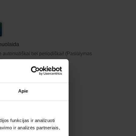
nuolaida
e automatiškai bei periodiškai! (Pasiūlymas
s)
Apie
os funkcijas ir analizuoti
riginal"
imo ir analizės partneriais,