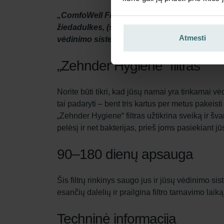
„ComfoWell Filterbox“ užtikrina intensyvų tiek
žiedadulkes, (smulkias) dulkes, pelėsį ir n
Atmesti
vėdinimo sistemą. Tai reiškia švaresnį patalp
„Zehnder Hygiene“ filtras
Norite būti tikri, kad jūsų namai yra tinkamai 
tai padaryti – bent tris kartus per metus pakeisti
„Zehnder Hygiene“ filtras užtikrina sveiką ir šv
pelėsį ir net bakterijas, prieš joms pasiekiant
90–180 dienų apsauga
Šis filtrų rinkinys saugo jus ir jūsų vėdinimo s
esančių dalelių ir prailgina filtro tarnavimo laiką.
Techninė informacija