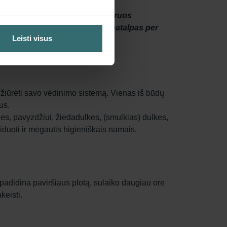
 Hygiene“, sistema iš oro išfiltruos
s patekti į jūsų gyvenamąsias patalpas per
Leisti visus
rižiūrėti savo vėdinimo sistemą. Vienas iš būdų
us.
eles, pavyzdžiui, žiedadulkes, (smulkias) dulkes,
iduoti ir mėgautis higieniškais namais.
 padidina paviršiaus plotą, sulaiko daugiau ore
keisti.