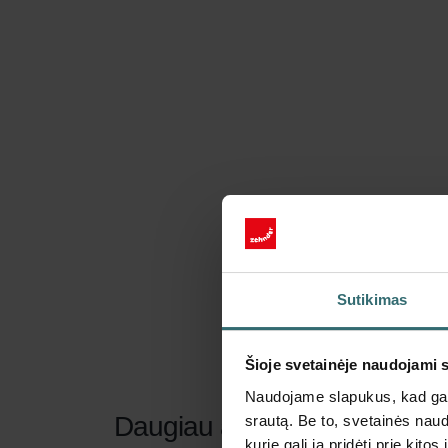
Sutikimas
Šioje svetainėje naudojami 
Naudojame slapukus, kad galė
Daugiau apie mūsų Filtras – 
srautą. Be to, svetainės nau
kurie gali ją pridėti prie kit