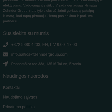
efektyvumu. Vadovaujantis šūkiu Visada geriausias klimatas,
Zehnder Group ir ateityje sieks užtikrinti geriausią patalpų
klimatą, kad taptų pirmuoju klientų pasirinkimu ir patikimu
partneriu.
Susisiekite su mumis
+372 5380 4203, EN, I–V 9.00–17.00
info.baltics@zehndergroup.com
Rannamõisa tee 38d, 13516 Tallinn, Estonia
Naudingos nuorodos
Kontaktai
Naudojimo sąlygos
Privatumo politika