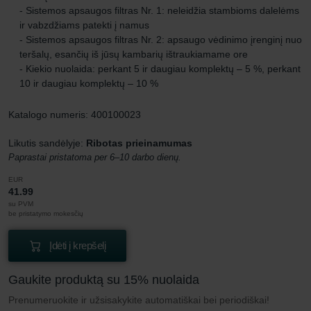
- Sistemos apsaugos filtras Nr. 1: neleidžia stambioms dalelėms
ir vabzdžiams patekti į namus
- Sistemos apsaugos filtras Nr. 2: apsaugo vėdinimo įrenginį nuo
teršalų, esančių iš jūsų kambarių ištraukiamame ore
- Kiekio nuolaida: perkant 5 ir daugiau komplektų – 5 %, perkant
10 ir daugiau komplektų – 10 %
Katalogo numeris: 400100023
Likutis sandėlyje:
Ribotas prieinamumas
Paprastai pristatoma per 6–10 darbo dienų.
EUR
41.99
su PVM
be pristatymo mokesčių
Įdėti į krepšelį
Gaukite produktą su 15% nuolaida
Prenumeruokite ir užsisakykite automatiškai bei periodiškai!