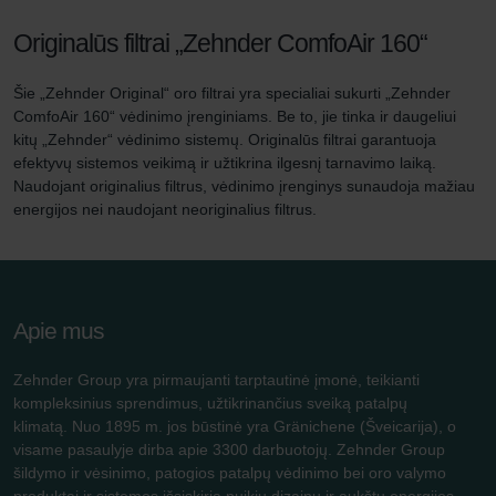
Originalūs filtrai „Zehnder ComfoAir 160“
Šie „Zehnder Original“ oro filtrai yra specialiai sukurti „Zehnder
ComfoAir 160“ vėdinimo įrenginiams. Be to, jie tinka ir daugeliui
kitų „Zehnder“ vėdinimo sistemų. Originalūs filtrai garantuoja
efektyvų sistemos veikimą ir užtikrina ilgesnį tarnavimo laiką.
Naudojant originalius filtrus, vėdinimo įrenginys sunaudoja mažiau
energijos nei naudojant neoriginalius filtrus.
Apie mus
Zehnder Group yra pirmaujanti tarptautinė įmonė, teikianti
kompleksinius sprendimus, užtikrinančius sveiką patalpų
klimatą. Nuo 1895 m. jos būstinė yra Gränichene (Šveicarija), o
visame pasaulyje dirba apie 3300 darbuotojų. Zehnder Group
šildymo ir vėsinimo, patogios patalpų vėdinimo bei oro valymo
produktai ir sistemos išsiskiria puikiu dizainu ir aukštu energijos