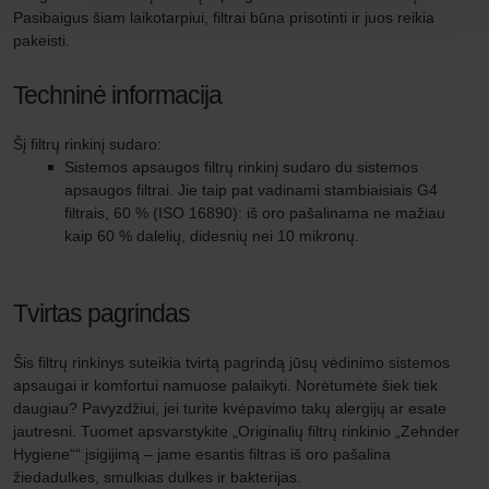
Pasibaigus šiam laikotarpiui, filtrai būna prisotinti ir juos reikia
pakeisti.
Techninė informacija
Šį filtrų rinkinį sudaro:
Sistemos apsaugos filtrų rinkinį sudaro du sistemos
apsaugos filtrai. Jie taip pat vadinami stambiaisiais G4
filtrais, 60 % (ISO 16890): iš oro pašalinama ne mažiau
kaip 60 % dalelių, didesnių nei 10 mikronų.
Tvirtas pagrindas
Šis filtrų rinkinys suteikia tvirtą pagrindą jūsų vėdinimo sistemos
apsaugai ir komfortui namuose palaikyti. Norėtumėte šiek tiek
daugiau? Pavyzdžiui, jei turite kvėpavimo takų alergijų ar esate
jautresni. Tuomet apsvarstykite „Originalių filtrų rinkinio „Zehnder
Hygiene““ įsigijimą – jame esantis filtras iš oro pašalina
žiedadulkes, smulkias dulkes ir bakterijas.