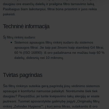
daugiau ore esančių dalelių ir prailgina filtro tarnavimo laiką.
Pasibaigus šiam laikotarpiui, filtrai būna prisotinti ir juos reikia
pakeisti.
Techninė informacija
Šį filtrų rinkinį sudaro:
Sistemos apsaugos filtrų rinkinį sudaro du sistemos
apsaugos filtrai. Jie taip pat žinomi kaip stambieji G4 filtrai,
60 % (ISO 16890): iš oro pašalinama ne mažiau kaip 60 %
dalelių, didesnių nei 10 mikronų.
Tvirtas pagrindas
Šis filtrų rinkinys suteikia gerą pagrindą jūsų vėdinimo sistemos
apsaugai ir komfortui namuose palaikyti. Norėtumėte šiek tiek
daugiau? Pavyzdžiui, jei turite kvėpavimo takų alergijų ar esate
jautresni. Tuomet apsvarstykite galimybę įsigyti „Originalių filtrų
rinkinį „Zehnder Hygiene““, į kurį įeina filtras, sulaikantis iš oro