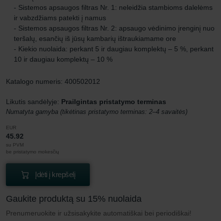
- Sistemos apsaugos filtras Nr. 1: neleidžia stambioms dalelėms
ir vabzdžiams patekti į namus
- Sistemos apsaugos filtras Nr. 2: apsaugo vėdinimo įrenginį nuo
teršalų, esančių iš jūsų kambarių ištraukiamame ore
- Kiekio nuolaida: perkant 5 ir daugiau komplektų – 5 %, perkant
10 ir daugiau komplektų – 10 %
Katalogo numeris: 400502012
Likutis sandėlyje:
Prailgintas pristatymo terminas
Numatyta gamyba (tikėtinas pristatymo terminas: 2–4 savaitės)
EUR
45.92
su PVM
be pristatymo mokesčių
Įdėti į krepšelį
Gaukite produktą su 15% nuolaida
Prenumeruokite ir užsisakykite automatiškai bei periodiškai!