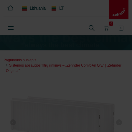
Lithuania
LT
0
Pagrindinis puslapis
Sistemos apsaugos filtrų rinkinys – „Zehnder ComfoAir Q/E" | „Zehnder
Original"