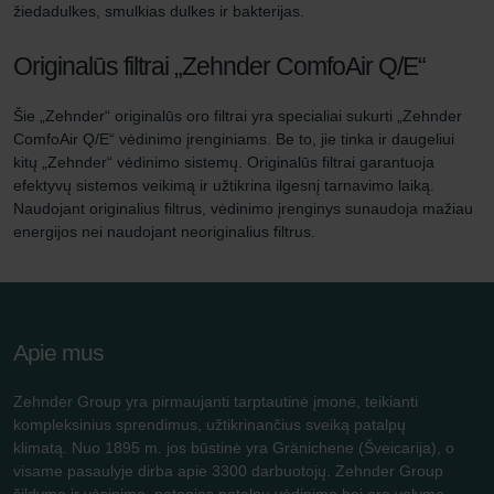
žiedadulkes, smulkias dulkes ir bakterijas.
Originalūs filtrai „Zehnder ComfoAir Q/E“
Šie „Zehnder“ originalūs oro filtrai yra specialiai sukurti „Zehnder
ComfoAir Q/E“ vėdinimo įrenginiams. Be to, jie tinka ir daugeliui
kitų „Zehnder“ vėdinimo sistemų. Originalūs filtrai garantuoja
efektyvų sistemos veikimą ir užtikrina ilgesnį tarnavimo laiką.
Naudojant originalius filtrus, vėdinimo įrenginys sunaudoja mažiau
energijos nei naudojant neoriginalius filtrus.
Apie mus
Zehnder Group yra pirmaujanti tarptautinė įmonė, teikianti
kompleksinius sprendimus, užtikrinančius sveiką patalpų
klimatą. Nuo 1895 m. jos būstinė yra Gränichene (Šveicarija), o
visame pasaulyje dirba apie 3300 darbuotojų. Zehnder Group
šildymo ir vėsinimo, patogios patalpų vėdinimo bei oro valymo