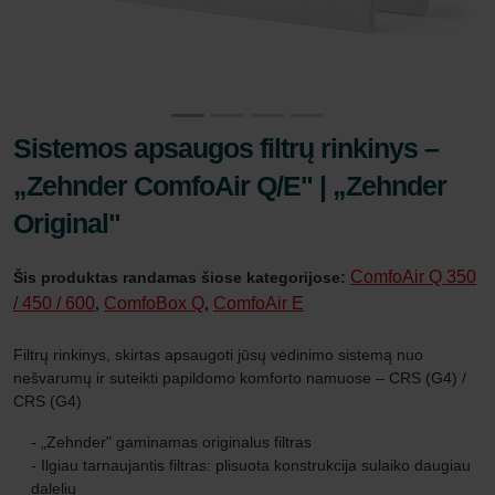
Sistemos apsaugos filtrų rinkinys –
„Zehnder ComfoAir Q/E" | „Zehnder
Original"
ComfoAir Q 350
Šis produktas randamas šiose kategorijose:
/ 450 / 600
ComfoBox Q
ComfoAir E
,
,
Filtrų rinkinys, skirtas apsaugoti jūsų vėdinimo sistemą nuo
nešvarumų ir suteikti papildomo komforto namuose – CRS (G4) /
CRS (G4)
- „Zehnder" gaminamas originalus filtras
- Ilgiau tarnaujantis filtras: plisuota konstrukcija sulaiko daugiau
dalelių