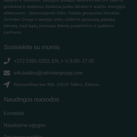
produktai ir sistemos išsiskiria puikiu dizainu ir aukštu energijos
efektyvumu. Vadovaujantis šūkiu Visada geriausias klimatas,
Zehnder Group ir ateityje sieks užtikrinti geriausią patalpų
klimatą, kad taptų pirmuoju klientų pasirinkimu ir patikimu
partneriu.
Susisiekite su mumis
+372 5380 4203, EN, I–V 9.00–17.00
info.baltics@zehndergroup.com
Rannamõisa tee 38d, 13516 Tallinn, Estonia
Naudingos nuorodos
Kontaktai
Naudojimo sąlygos