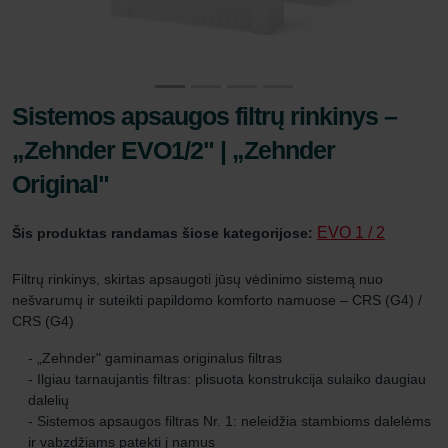
Sistemos apsaugos filtrų rinkinys –
„Zehnder EVO1/2" | „Zehnder
Original"
EVO 1 / 2
Šis produktas randamas šiose kategorijose:
Filtrų rinkinys, skirtas apsaugoti jūsų vėdinimo sistemą nuo
nešvarumų ir suteikti papildomo komforto namuose – CRS (G4) /
CRS (G4)
- „Zehnder" gaminamas originalus filtras
- Ilgiau tarnaujantis filtras: plisuota konstrukcija sulaiko daugiau
dalelių
- Sistemos apsaugos filtras Nr. 1: neleidžia stambioms dalelėms
ir vabzdžiams patekti į namus