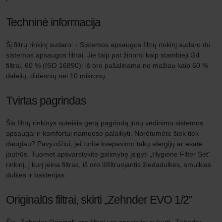
Techninė informacija
Šį filtrų rinkinį sudaro: - Sistemos apsaugos filtrų rinkinį sudaro du
sistemos apsaugos filtrai. Jie taip pat žinomi kaip stambieji G4
filtrai, 60 % (ISO 16890): iš oro pašalinama ne mažiau kaip 60 %
dalelių, didesnių nei 10 mikronų.
Tvirtas pagrindas
Šis filtrų rinkinys suteikia gerą pagrindą jūsų vėdinimo sistemos
apsaugai ir komfortui namuose palaikyti. Norėtumėte šiek tiek
daugiau? Pavyzdžiui, jei turite kvėpavimo takų alergijų ar esate
jautrūs. Tuomet apsvarstykite galimybę įsigyti „Hygiene Filter Set“
rinkinį, į kurį įeina filtras, iš oro išfiltruojantis žiedadulkes, smulkias
dulkes ir bakterijas.
Originalūs filtrai, skirti „Zehnder EVO 1/2“
Šie „Zehnder Original“ oro filtrai yra specialiai sukurti „Zehnder