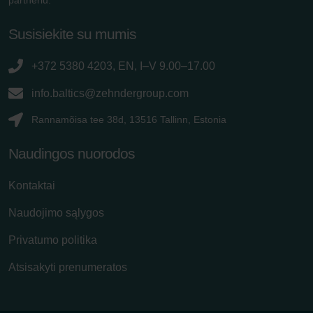
Susisiekite su mumis
+372 5380 4203, EN, I–V 9.00–17.00
info.baltics@zehndergroup.com
Rannamõisa tee 38d, 13516 Tallinn, Estonia
Naudingos nuorodos
Kontaktai
Naudojimo sąlygos
Privatumo politika
Atsisakyti prenumeratos