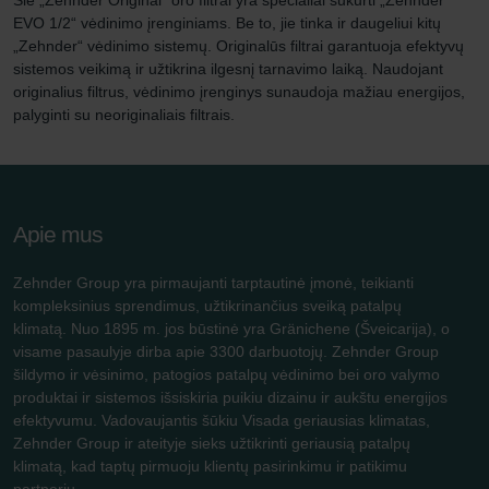
EVO 1/2“ vėdinimo įrenginiams. Be to, jie tinka ir daugeliui kitų
„Zehnder“ vėdinimo sistemų. Originalūs filtrai garantuoja efektyvų
sistemos veikimą ir užtikrina ilgesnį tarnavimo laiką. Naudojant
originalius filtrus, vėdinimo įrenginys sunaudoja mažiau energijos,
palyginti su neoriginaliais filtrais.
Apie mus
Zehnder Group yra pirmaujanti tarptautinė įmonė, teikianti
kompleksinius sprendimus, užtikrinančius sveiką patalpų
klimatą. Nuo 1895 m. jos būstinė yra Gränichene (Šveicarija), o
visame pasaulyje dirba apie 3300 darbuotojų. Zehnder Group
šildymo ir vėsinimo, patogios patalpų vėdinimo bei oro valymo
produktai ir sistemos išsiskiria puikiu dizainu ir aukštu energijos
efektyvumu. Vadovaujantis šūkiu Visada geriausias klimatas,
Zehnder Group ir ateityje sieks užtikrinti geriausią patalpų
klimatą, kad taptų pirmuoju klientų pasirinkimu ir patikimu
partneriu.