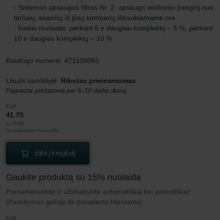
- Sistemos apsaugos filtras Nr. 2: apsaugo vėdinimo įrenginį nuo
teršalų, esančių iš jūsų kambarių ištraukiamame ore
- Kiekio nuolaida: perkant 5 ir daugiau komplektų – 5 %, perkant
10 ir daugiau komplektų – 10 %
Katalogo numeris: 471100065
Likutis sandėlyje:
Ribotas prieinamumas
Paprastai pristatoma per 6–10 darbo dienų.
EUR
41.75
su PVM
be pristatymo mokesčių
Įdėti į krepšelį
Gaukite produktą su 15% nuolaida
Prenumeruokite ir užsisakykite automatiškai bei periodiškai!
(Pasiūlymas galioja tik privatiems klientams)
EUR