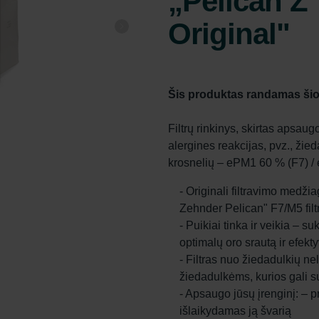
„Pelican Z
Original"
Šis produktas randamas šio
Filtrų rinkinys, skirtas apsaug
alergines reakcijas, pvz., žie
krosnelių – ePM1 60 % (F7) 
- Originali filtravimo medži
Zehnder Pelican" F7/M5 filt
- Puikiai tinka ir veikia – s
optimalų oro srautą ir efek
- Filtras nuo žiedadulkių ne
žiedadulkėms, kurios gali su
- Apsaugo jūsų įrenginį: – 
išlaikydamas ją švarią