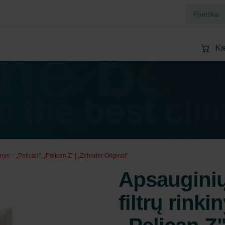
Kr
nys – „Pelican", „Pelican Z" | „Zehnder Original"
Apsauginių
filtrų rinki