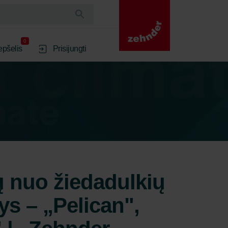
0
epšelis
Prisijungti
 nuo žiedadulkių
nys – „Pelican",