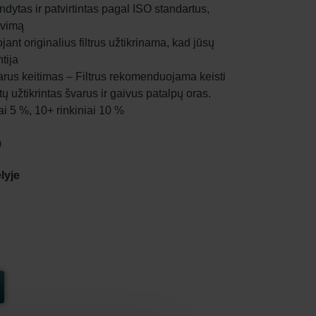
ndytas ir patvirtintas pagal ISO standartus,
ravimą
ant originalius filtrus užtikrinama, kad jūsų
tija
us keitimas – Filtrus rekomenduojama keisti
 užtikrintas švarus ir gaivus patalpų oras.
iai 5 %, 10+ rinkiniai 10 %
0
lyje