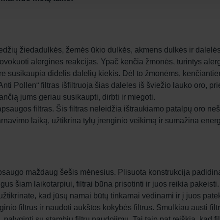
medžių žiedadulkės, žemės ūkio dulkės, akmens dulkės ir dalelės 
provokuoti alergines reakcijas. Ypač kenčia žmonės, turintys alerg
re susikaupia didelis dalelių kiekis. Dėl to žmonėms, kenčiantie
 „Anti Pollen“ filtras išfiltruoja šias daleles iš šviežio lauko oro
nčią jums geriau susikaupti, dirbti ir miegoti.
s apsaugos filtras. Šis filtras neleidžia ištraukiamo patalpų oro 
arnavimo laiką, užtikrina tylų įrenginio veikimą ir sumažina ene
ą apsaugo maždaug šešis mėnesius. Plisuota konstrukcija padidin
gus šiam laikotarpiui, filtrai būna prisotinti ir juos reikia pakeisti.
tikrinate, kad jūsų namai būtų tinkamai vėdinami ir į juos patek
io filtrus ir naudoti aukštos kokybės filtrus. Smulkiau austi filtr
alyginti su stambių filtrų naudojimu. Tai taip pat reiškia, kad filt