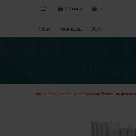
Lithuania
LT
Filtrai
Informacija
DUK
Pagrindinis puslapis
Apsauginių nuo žiedadulkių filtrų rinki