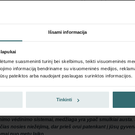
Gaukite produktą su 15% 
Prenumeruokite ir užsisakykit
galioja tik privatiems klientam
EUR
Išsami informacija
74.05
87.12
su PVM
be pristatymo mokesčių
slapukai
Prenumeruoti
tume suasmeninti turinį bei skelbimus, teikti visuomeninės medij
dojimo informaciją bendriname su visuomeninės medijos, reklamav
os jūsų pateiktos arba naudojant paslaugas surinktos informacijos.
nuo žiedadulkių filtrų rinkinys – „Peli
Tinkinti
varbu, ar ji sezoninė (šienligė), ar trunkanti visus metus, š
žinimo vėdinimo sistemai, medžiaga yra ypač smulkiai austa. 
ančias nosies niežėjimą, dar prieš orui patenkant į jūsų gyv
somai nuo metų laiko.