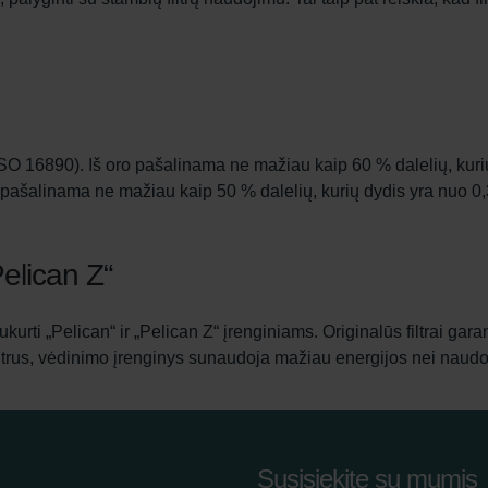
ISO 16890). Iš oro pašalinama ne mažiau kaip 60 % dalelių, kurių
pašalinama ne mažiau kaip 50 % dalelių, kurių dydis yra nuo 0,
„Pelican Z“
sukurti „Pelican“ ir „Pelican Z“ įrenginiams. Originalūs filtrai ga
iltrus, vėdinimo įrenginys sunaudoja mažiau energijos nei naudoja
Susisiekite su mumis