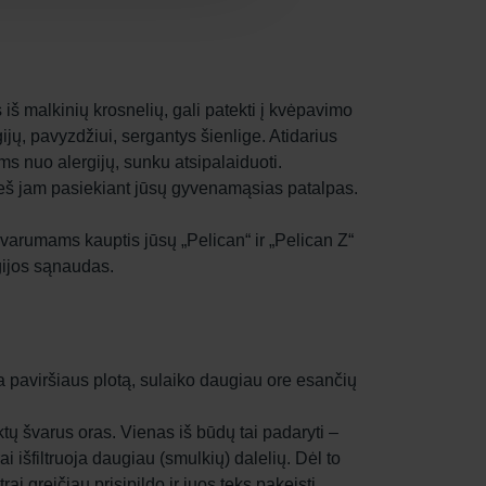
iš malkinių krosnelių, gali patekti į kvėpavimo
ijų, pavyzdžiui, sergantys šienlige. Atidarius
ms nuo alergijų, sunku atsipalaiduoti.
, prieš jam pasiekiant jūsų gyvenamąsias patalpas.
nešvarumams kauptis jūsų „Pelican“ ir „Pelican Z“
rgijos sąnaudas.
a paviršiaus plotą, sulaiko daugiau ore esančių
tų švarus oras. Vienas iš būdų tai padaryti –
ai išfiltruoja daugiau (smulkių) dalelių. Dėl to
rai greičiau prisipildo ir juos teks pakeisti