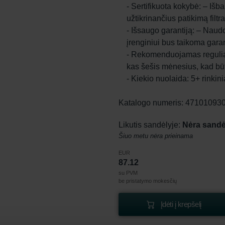
- Sertifikuota kokybė: – Išba
užtikrinančius patikimą filt
- Išsaugo garantiją: – Naudoj
įrenginiui bus taikoma garan
- Rekomenduojamas reguliar
kas šešis mėnesius, kad būtų
- Kiekio nuolaida: 5+ rinkin
Katalogo numeris: 47101093
Likutis sandėlyje:
Nėra sandė
Šiuo metu nėra prieinama
EUR
87.12
su PVM
be pristatymo mokesčių
Įdėti į krepšelį