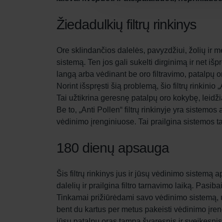
Žiedadulkių filtrų rinkinys
Ore sklindančios dalelės, pavyzdžiui, žolių ir 
sistemą. Ten jos gali sukelti dirginimą ir net iš
langą arba vėdinant be oro filtravimo, patalpų o
Norint išspręsti šią problemą, šio filtrų rinkinio
Tai užtikrina geresnę patalpų oro kokybę, leidžia
Be to, „Anti Pollen“ filtrų rinkinyje yra sistemo
vėdinimo įrenginiuose. Tai prailgina sistemos t
180 dienų apsauga
Šis filtrų rinkinys jus ir jūsų vėdinimo sistem
dalelių ir prailgina filtro tarnavimo laiką. Pasibai
Tinkamai prižiūrėdami savo vėdinimo sistemą, už
bent du kartus per metus pakeisti vėdinimo įrengin
jūsų patalpų oras tampa švaresnis ir sveikesnis, p