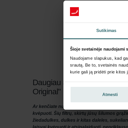
Sutikimas
Šioje svetainėje naudojami 
Naudojame slapukus, kad galė
srautą. Be to, svetainės nau
kurie gali ją pridėti prie kit
Daugiau apie mūsų Apsauginių 
Original"
Atmesti
Ar kenčiate nuo kvėpavimo takų alergijos? Nes
kvėpuoti. Šių filtrų, skirtų jūsų šilumos grą
žiedadulkes, dulkes ir kitas daleles, sukeli
laisvai kvėpuoti ir atsipalaiduoti, nepriklau