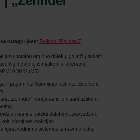
" | „Zehnder
se kategorijose:
Pelican / Pelican Z
oti jūsų patalpų orą nuo dalelių, galinčių sukelti
dadulkių ir dalelių iš malkomis kūrenamų
/ ePM10 50 % (M5)
aga – pagaminta Suomijoje, atitinka „Enervent
rą
ukurta „Zehnder" įrenginiams, siekiant užtikrinti
tyvumą
leidžia į namus patekti dalelėms, pavyzdžiui,
kelti alergines reakcijas
prailgina vėdinimo sistemos tarnavimo laiką,