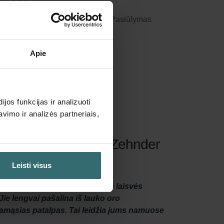
nuolaida
e automatiškai bei periodiškai! (Pasiūlymas
s)
Apie
os funkcijas ir analizuoti
imo ir analizės partneriais,
can", „Pelican Z" | „Zehnder
Leisti visus
ie filtrai suteiks jums daugiau laisvės
Jie lengvai pašalina iš lauko oro
enamąsias patalpas. Tai leidžia jums namuose